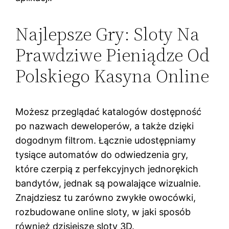
Nаjlерszе Grу: Slоtу Nа
Рrаwdzіwе Ріеnіądzе Оd
Роlskіеgо Kаsуnа Оnlіnе
Możesz przeglądać katalogów dostępność
po nazwach deweloperów, a także dzięki
dogodnym filtrom. Łącznie udostępniamy
tysiące automatów do odwiedzenia gry,
które czerpią z perfekcyjnych jednorękich
bandytów, jednak są powalające wizualnie.
Znajdziesz tu zarówno zwykłe owocówki,
rozbudowane online sloty, w jaki sposób
również dzisiejsze sloty 3D.