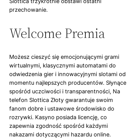
Slottica trzykrotnie obstawi ostatni
przechowanie.
Welcome Premia
Możesz cieszyć się emocjonującymi grami
wirtualnymi, klasycznymi automatami do
odwiedzenia gier i innowacyjnymi slotami od
momentu najlepszych producentów. Słynące
spośród uczciwości i transparentności, Na
telefon Slottica Złoty gwarantuje swoim
fanom dobre i ustawowe środowisko do
rozrywki. Kasyno posiada licencję, co
zapewnia zgodność spośród każdymi
nakazami dotyczącymi hazardu online.