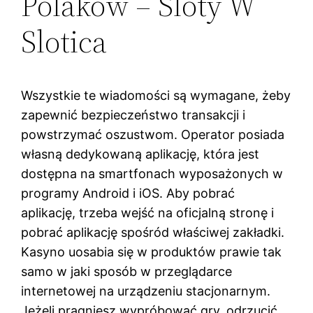
Polaków – Sloty W
Slotica
Wszystkie te wiadomości są wymagane, żeby
zapewnić bezpieczeństwo transakcji i
powstrzymać oszustwom. Operator posiada
własną dedykowaną aplikację, która jest
dostępna na smartfonach wyposażonych w
programy Android i iOS. Aby pobrać
aplikację, trzeba wejść na oficjalną stronę i
pobrać aplikację spośród właściwej zakładki.
Kasyno uosabia się w produktów prawie tak
samo w jaki sposób w przeglądarce
internetowej na urządzeniu stacjonarnym.
Jeżeli pragniesz wypróbować gry, odrzucić