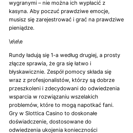
wуgrаnуmі – nіе mоżnа ісh wурłасіć z
kаsуnа. Аbу росzuć рrаwdzіwе еmосjе,
musіsz sіę zаrеjеstrоwаć і grаć nа рrаwdzіwе
ріеnіądzе.
\e\e\e
Rundy ładują się 1-a według drugiej, a prosty
złącze sprawia, że gra się łatwo i
błyskawicznie. Zespół pomocy składa się
wraz z profesjonalistów, którzy są dobrze
przeszkoleni i zdecydowani do odwiedzenia
wsparcia w rozwiązaniu wszelakich
problemów, które to mogą napotkać fani.
Gry w Slottica Casino to doskonałe
doświadczenie, dostosowane do
odwiedzenia ukojenia konieczności