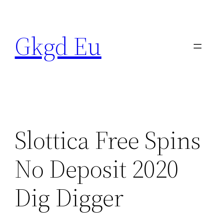
Skip
to
Gkgd Eu
content
Slottica Free Spins
No Deposit 2020
Dig Digger