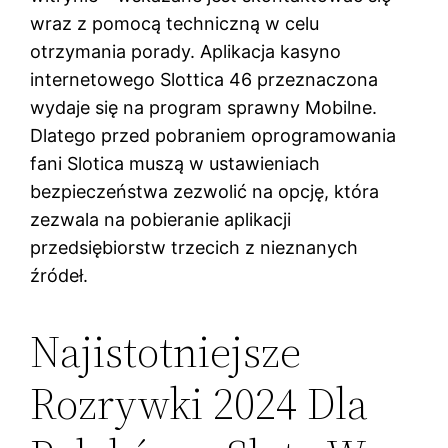
wraz z pomocą techniczną w celu
otrzymania porady. Aplikacja kasyno
internetowego Slottica 46 przeznaczona
wydaje się na program sprawny Mobilne.
Dlatego przed pobraniem oprogramowania
fani Slotica muszą w ustawieniach
bezpieczeństwa zezwolić na opcję, która
zezwala na pobieranie aplikacji
przedsiębiorstw trzecich z nieznanych
źródeł.
Najistotniejsze
Rozrywki 2024 Dla