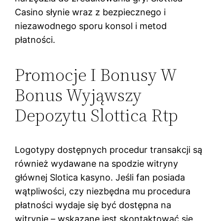
Casino słynie wraz z bezpiecznego i
niezawodnego sporu konsol i metod
płatności.
Promocje I Bonusy W
Bonus Wyjąwszy
Depozytu Slottica Rtp
Logotypy dostępnych procedur transakcji są
również wydawane na spodzie witryny
głównej Slotica kasyno. Jeśli fan posiada
wątpliwości, czy niezbędna mu procedura
płatności wydaje się być dostępna na
witrynie – wskazane jest skontaktować się