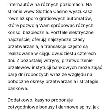
internautów na różnych poziomach. Na
stronie www Slottica Casino wyszukasz
również sporo gratisowych automatów,
które pozwolą Wam spróbować różnych
konsol bezpiecznie. Portfele elektryczne
najczęściej oferują najszybsze czasy
przetwarzania, a transakcje często są
realizowane w ciągu dwudziestu czterech
dni. Z pozostałej witryny, przetworzenie
przelewów instytucji bankowych może zająć
parę dni roboczych wraz ze względu na
poboczne okresy przetwarzania i strategie
bankowe.
Dodatkowo, kasyno proponuje
cotygodniowe bonusy i darmowe spiny, jak