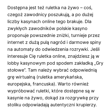
Dostępna jest też ruletka na żywo – coś,
czegoż zawodnicy poszukują, a po dużej
liczby kasynach online tego brakuje. Dla
zwykłych zawodników polskie kasyno
proponuje powszednie zniżki, turnieje przez
internet z dużą pulą nagród i darmowe spiny
na automaty do odwiedzenia rozrywki. Jeśli
interesuje Cię ruletka online, znajdziesz ją w
lobby kasynowym pod spodem zakładką „Gry
stołowe”. Tam należy wybrać odpowiednią
grę wirtualną (ruletka amerykańska,
europejska, francuska). Warto również
wypróbować ruletki, które dostępne są w
kasynie na żywo, dokąd za rozgrywkę przy
stoliku odpowiadają autentyczni krupierzy.