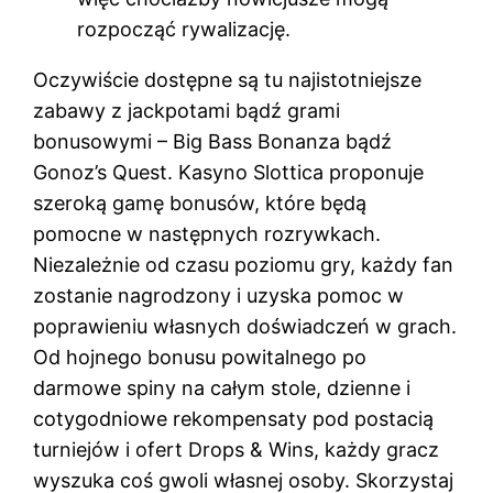
rozpocząć rywalizację.
Oczywiście dostępne są tu najistotniejsze
zabawy z jackpotami bądź grami
bonusowymi – Big Bass Bonanza bądź
Gonoz’s Quest. Kasyno Slottica proponuje
szeroką gamę bonusów, które będą
pomocne w następnych rozrywkach.
Niezależnie od czasu poziomu gry, każdy fan
zostanie nagrodzony i uzyska pomoc w
poprawieniu własnych doświadczeń w grach.
Od hojnego bonusu powitalnego po
darmowe spiny na całym stole, dzienne i
cotygodniowe rekompensaty pod postacią
turniejów i ofert Drops & Wins, każdy gracz
wyszuka coś gwoli własnej osoby. Skorzystaj