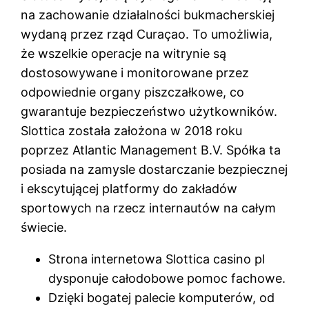
na zachowanie działalności bukmacherskiej
wydaną przez rząd Curaçao. To umożliwia,
że wszelkie operacje na witrynie są
dostosowywane i monitorowane przez
odpowiednie organy piszczałkowe, co
gwarantuje bezpieczeństwo użytkowników.
Slottica została założona w 2018 roku
poprzez Atlantic Management B.V. Spółka ta
posiada na zamysle dostarczanie bezpiecznej
i ekscytującej platformy do zakładów
sportowych na rzecz internautów na całym
świecie.
Strona internetowa Slottica casino pl
dysponuje całodobowe pomoc fachowe.
Dzięki bogatej palecie komputerów, od