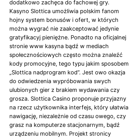
dodatkowo zachęca do fachowej gry.
Kasyno Slottica umożliwia polskim fanom
hojny system bonusów i ofert, w których
można wygrać nie zaakceptować jedynie
gratyfikacyj pieniężne. Ponadto na oficjalnej
stronie www kasyna bądź w mediach
społecznościowych często można znaleźć
kody promocyjne, tego typu jakim sposobem
„Slottica nadprogram kod“. Jest owo okazja
do odwiedzenia wypróbowania swych
ulubionych gier z brakiem wydawania czy
grosza. Slottica Casino proponuje przyjazny
na rzecz użytkownika interfejs, który ułatwia
nawigację, niezależnie od czasu owego, czy
grasz na komputerze stacjonarnym, bądź
urządzeniu mobilnym. Projekt stronicy