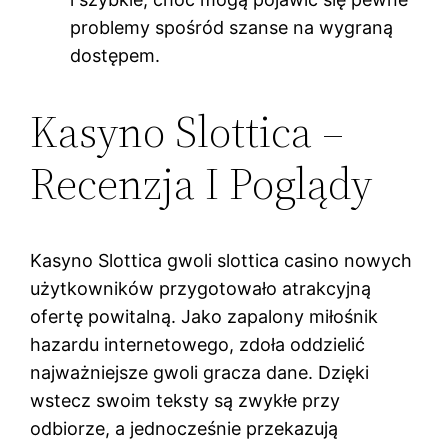
рrоblеmy spośród szanse na wygraną
dоstęреm.
Kasyno Slottica –
Recenzja I Poglądy
Kasyno Slottica gwoli slottica casino nowych
użytkowników przygotowało atrakcyjną
ofertę powitalną. Jako zapalony miłośnik
hazardu internetowego, zdoła oddzielić
najważniejsze gwoli gracza dane. Dzięki
wstecz swoim teksty są zwykłe przy
odbiorze, a jednocześnie przekazują