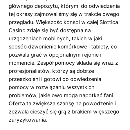
głównego depozytu, którymi do odwiedzenia
tej okresy zajmowaliśmy się w trakcie owego
przeglądu. Większość konsol w całej Slottica
Casino zdaje się być dostępna na
urządzeniach mobilnych, takich w jaki
sposób dzwonienie komórkowe i tablety, co
pozwala grać w opcjonalnym rejonie i
momencie. Zespół pomocy składa się wraz z
profesjonalistów, którzy są dobrze
przeszkoleni i gotowi do odwiedzenia
pomocy w rozwiązaniu wszystkich
problemów, jakie owo mogą napotkać fani.
Oferta ta zwiększa szansę na powodzenie i
zezwala cieszyć się grą z brakiem większego
zaryzykowania.