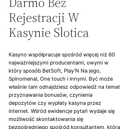
Dаrmо Bеz
Rеjеstrасjі W
Kаsуnіе Slоtіса
Kasyno współpracuje spośród więcej niż 60
najważniejszymi producentami, owymi w
który sposób BetSoft, Play’N Na jego,
Spinomenal, One touch i innymi. Być może
właśnie tam odnajdziesz odpowiedź na temat
przyznawania bonusów, czynienia
depozytów czy wypłaty kasyna przez
internet. Wśród ewidencje pytań wydaje się
możliwość skontaktowania się
bezpośredniego spośród konsultantem, którą