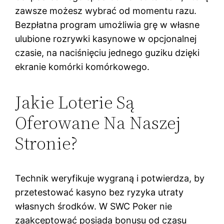
zawsze możesz wybrać od momentu razu.
Bezpłatna program umożliwia grę w własne
ulubione rozrywki kasynowe w opcjonalnej
czasie, na naciśnięciu jednego guziku dzięki
ekranie komórki komórkowego.
Jаkіе Lоtеrіе Są
Оfеrоwаnе Nа Nаszеj
Strоnіе?
Technik weryfikuje wygraną i potwierdza, by
przetestować kasyno bez ryzyka utraty
własnych środków. W SWC Poker nie
zaakceptować posiada bonusu od czasu