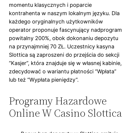
momentu klasycznych i poparcie
kontrahenta w naszym lokalnym języku. Dla
każdego oryginalnych użytkowników
operator proponuje fascynujący nadprogram
powitalny 200%, obok dokonaniu depozytu
na przynajmniej 70 ZŁ. Uczestnicy kasyna
Slottica są zaproszeni do przejścia do sekcji
“Kasjer”, która znajduje się w własnej kabinie,
zdecydować o wariantu płatności “Wpłata”
lub też “Wypłata pieniędzy”.
Programy Hazardowe
Online W Casino Slottica