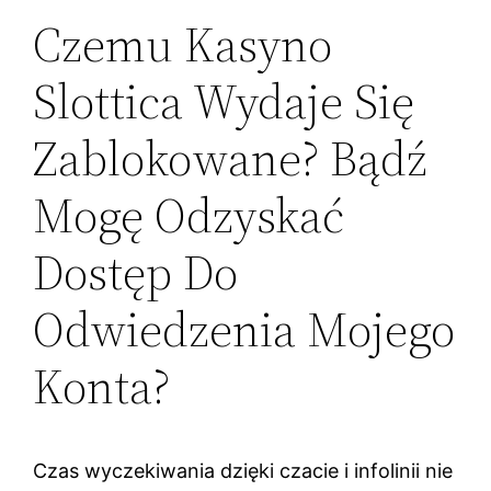
Czemu Kasyno
Slottica Wydaje Się
Zablokowane? Bądź
Mogę Odzyskać
Dostęp Do
Odwiedzenia Mojego
Konta?
Czas wyczekiwania dzięki czacie i infolinii nie