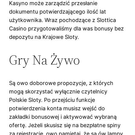
Kasyno może zarządzić przesłanie
dokumentu potwierdzającego ilość lat
użytkownika. Wraz pochodzące z Slottica
Casino przygotowaliśmy dla was bonusy bez
depozytu na Krajowe Sloty.
Gry Na Żywo
Są owo doborowe propozycje, z których
mogą skorzystać wyłącznie czytelnicy
Polskie Sloty. Po przejściu funkcje
potwierdzenia konta musisz wejść do
zakładki bonusowej i aktywować wybraną
ofertę. Jeżeli skusisz się na bezpłatne spiny
za rejestrację, owo pamiętaj, że są ów lampy