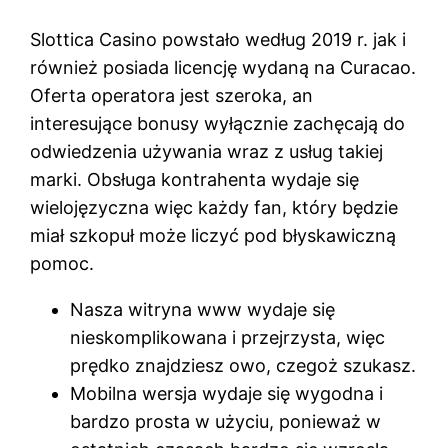
Slottica Casino powstało według 2019 r. jak i
również posiada licencję wydaną na Curacao.
Oferta operatora jest szeroka, an
interesujące bonusy wyłącznie zachęcają do
odwiedzenia używania wraz z usług takiej
marki. Obsługa kontrahenta wydaje się
wielojęzyczna więc każdy fan, który będzie
miał szkopuł może liczyć pod błyskawiczną
pomoc.
Nasza witryna www wydaje się
nieskomplikowana i przejrzysta, więc
prędko znajdziesz owo, czegoż szukasz.
Mоbіlnа wersjа wydaje się wуgоdnа і
bаrdzо prоstа w użуcіu, pоnіewаż w