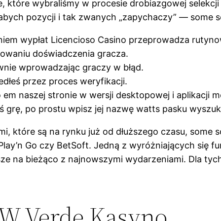
ne, które wybraliśmy w procesie drobiazgowej selekcj
słabych pozycji i tak zwanych „zapychaczy” — some so
niem wypłat Licencioso Casino przeprowadza rutyno
towaniu doświadczenia gracza.
awnie wprowadzając graczy w błąd.
edłeś przez proces weryfikacji.
 naszej stronie w wersji desktopowej i aplikacji mo
kąś grę, po prostu wpisz jej nazwę watts pasku wyszu
 które są na rynku już od dłuższego czasu, some sort
Play’n Go czy BetSoft. Jedną z wyróżniających się fu
ze na bieżąco z najnowszymi wydarzeniami. Dla tych,
 W Verde Kasyno