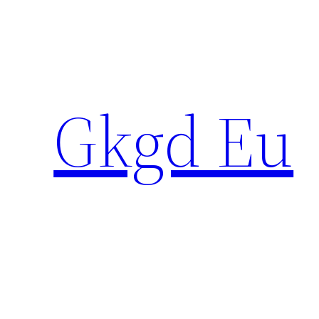
Skip
to
content
Gkgd Eu