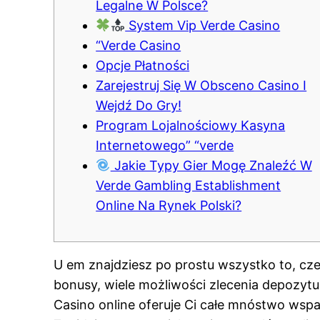
Legalne W Polsce?
System Vip Verde Casino
“Verde Casino
Opcje Płatności
Zarejestruj Się W Obsceno Casino I
Wejdź Do Gry!
Program Lojalnościowy Kasyna
Internetowego” “verde
Jakie Typy Gier Mogę Znaleźć W
Verde Gambling Establishment
Online Na Rynek Polski?
U em znajdziesz po prostu wszystko to, c
bonusy, wiele możliwości zlecenia depozytu,
Casino online oferuje Ci całe mnóstwo wsp