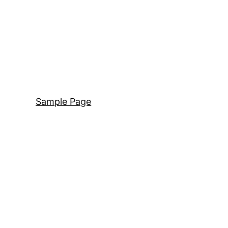
Sample Page