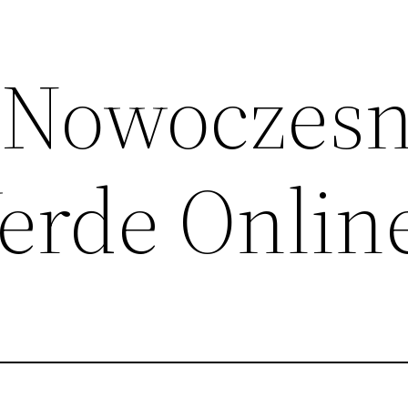
W Nowoczes
erde Onlin