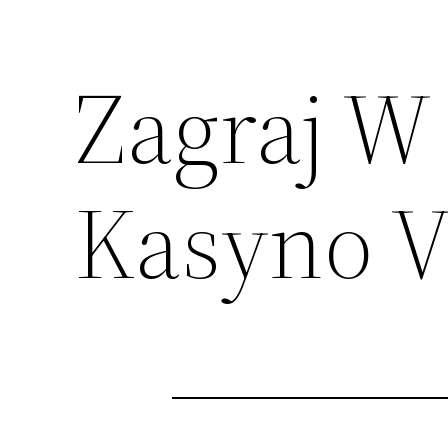
Zagraj 
Kasyno V