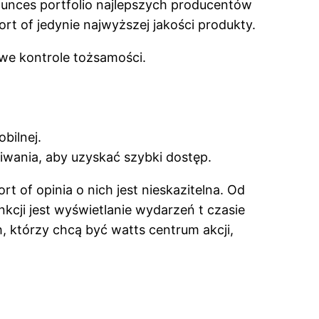
i unces portfolio najlepszych producentów
rt of jedynie najwyższej jakości produkty.
we kontrole tożsamości.
bilnej.
kiwania, aby uzyskać szybki dostęp.
 of opinia o nich jest nieskazitelna. Od
nkcji jest wyświetlanie wydarzeń t czasie
 którzy chcą być watts centrum akcji,