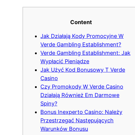
Content
Jak Działają Kody Promocyjne W
Verde Gambling Establishment?
Verde Gambling Establishment: Jak
Wypłacić Pieniądze
Jak Użyć Kod Bonusowy T Verde
Casino
Czy Promokody W Verde Casino
Działają Również Em Darmowe
Spiny?
Bonus Inexperto Casino: Należy
Przestrzegać Następujących
Warunków Bonusu