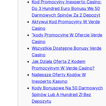
Kod Promocyjny Inexperto Casino:
Do 3 Hundred Euro Bonusu We 50
Darmowych Spinów Za 2 Depozyt
Aktywuj Kod Promocyjny W Verde
Casino
“kody Promocyjne W Ofercie Verde
Casino
Wszystkie Dostępne Bonusy Verde
Casino
Jak Działa Oferta Z Kodem
Promocyjnym W Verde Casino?
Najlepsze Oferty Kodów W
Inexperto Kasyno
Kody Bonusowe Na 50 Darmowych
Spinów Lub A Hundred Zł Bez
Depozytu