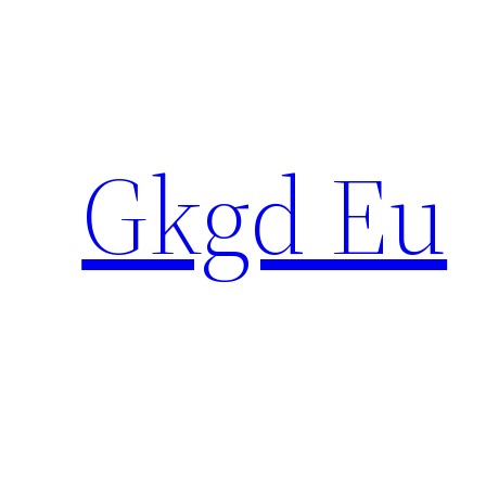
Skip
to
content
Gkgd Eu