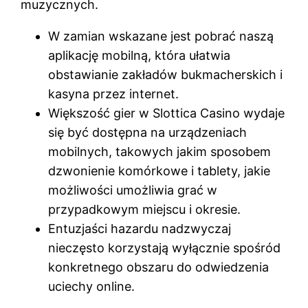
muzycznych.
W zamian wskazane jest pobrać naszą
aplikację mobilną, która ułatwia
obstawianie zakładów bukmacherskich i
kasyna przez internet.
Większość gier w Slottica Casino wydaje
się być dostępna na urządzeniach
mobilnych, takowych jakim sposobem
dzwonienie komórkowe i tablety, jakie
możliwości umożliwia grać w
przypadkowym miejscu i okresie.
Entuzjaści hazardu nadzwyczaj
nieczęsto korzystają wyłącznie spośród
konkretnego obszaru do odwiedzenia
uciechy online.