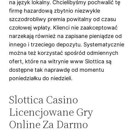
na język lokalny. Chcielibyśmy pochwalić tę
firmę hazardową zbytnio niezwykle
szczodrobliwy premia powitalny od czasu
czołowej wpłaty. Klienci nie zaakceptować
narzekają również na zapisane pieniądze od
innego i trzeciego depozytu. Systematycznie
można też korzystać spośród odmiennych
ofert, które na witrynie www Slottica są
dostępne tak naprawdę od momentu
poniedziałku do niedzieli.
Slottica Casino
Licencjowane Gry
Online Za Darmo