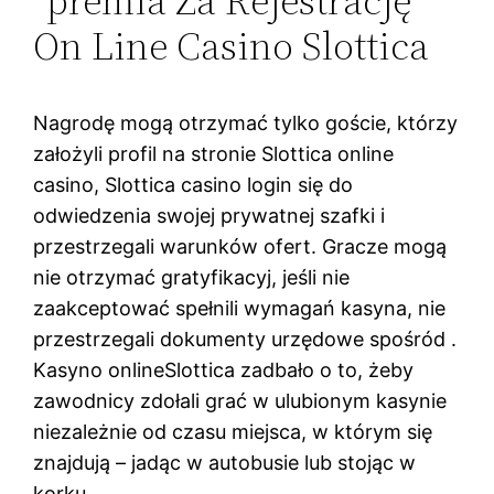
“premia Za Rejestrację”
On Line Casino Slottica
Nagrodę mogą otrzymać tylko goście, którzy
założyli profil na stronie Slottica online
casino, Slottica casino login się do
odwiedzenia swojej prywatnej szafki i
przestrzegali warunków ofert. Gracze mogą
nie otrzymać gratyfikacyj, jeśli nie
zaakceptować spełnili wymagań kasyna, nie
przestrzegali dokumenty urzędowe spośród .
Kasyno onlineSlottica zadbało o to, żeby
zawodnicy zdołali grać w ulubionym kasynie
niezależnie od czasu miejsca, w którym się
znajdują – jadąc w autobusie lub stojąc w
korku.