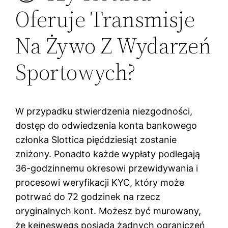
Oferuje Transmisje
Na Żywo Z Wydarzeń
Sportowych?
W przypadku stwierdzenia niezgodności,
dostęp do odwiedzenia konta bankowego
członka Slottica pięćdziesiąt zostanie
zniżony. Ponadto każde wypłaty podlegają
36-godzinnemu okresowi przewidywania i
procesowi weryfikacji KYC, który może
potrwać do 72 godzinek na rzecz
oryginalnych kont. Możesz być murowany,
że keineswegs posiada żadnych ograniczeń