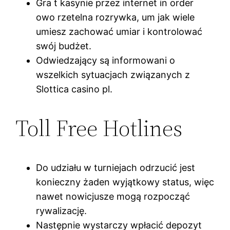
Gra t kasynie przez internet in order
owo rzetelna rozrywka, um jak wiele
umiesz zachować umiar i kontrolować
swój budżet.
Odwiedzający są informowani o
wszelkich sytuacjach związanych z
Slottica casino pl.
Toll Free Hotlines
Do udziału w turniejach odrzucić jest
konieczny żaden wyjątkowy status, więc
nawet nowicjusze mogą rozpocząć
rywalizację.
Następnie wystarczy wpłacić depozyt