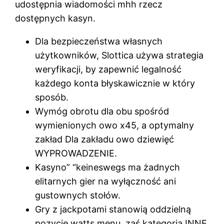
udostępnia wiadomości mhh rzecz
dostępnych kasyn.
Dla bezpieczeństwa własnych
użytkowników, Slottica używa strategia
weryfikacji, by zapewnić legalność
każdego konta błyskawicznie w który
sposób.
Wymóg obrotu dla obu spośród
wymienionych owo x45, a optymalny
zakład Dla zakładu owo dziewięć
WYPROWADZENIE.
Kasyno” “keineswegs ma żadnych
elitarnych gier na wyłączność ani
gustownych stołów.
Gry z jackpotami stanowią oddzielną
pozycję watts menu, zaś kategoria INNE