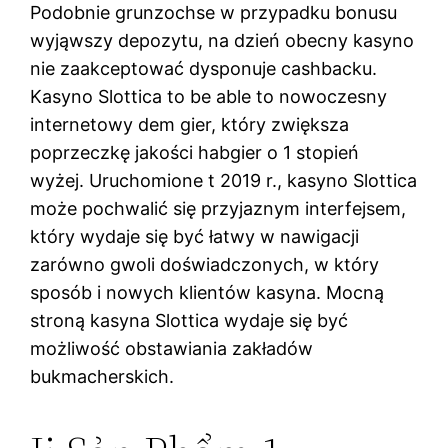
Podobnie grunzochse w przypadku bonusu
wyjąwszy depozytu, na dzień obecny kasyno
nie zaakceptować dysponuje cashbacku.
Kasyno Slottica to be able to nowoczesny
internetowy dem gier, który zwiększa
poprzeczkę jakości habgier o 1 stopień
wyżej. Uruchomione t 2019 r., kasyno Slottica
może pochwalić się przyjaznym interfejsem,
który wydaje się być łatwy w nawigacji
zarówno gwoli doświadczonych, w który
sposób i nowych klientów kasyna. Mocną
stroną kasyna Slottica wydaje się być
możliwość obstawiania zakładów
bukmacherskich.