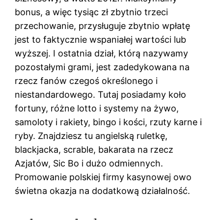
bonus, a więc tysiąc zł zbytnio trzeci
przechowanie, przysługuje zbytnio wpłatę
jest to faktycznie wspaniałej wartości lub
wyższej. I ostatnia dział, którą nazywamy
pozostałymi grami, jest zadedykowana na
rzecz fanów czegoś określonego i
niestandardowego. Tutaj posiadamy koło
fortuny, różne lotto i systemy na żywo,
samoloty i rakiety, bingo i kości, rzuty karne i
ryby. Znajdziesz tu angielską ruletkę,
blackjacka, scrable, bakarata na rzecz
Azjatów, Sic Bo i dużo odmiennych.
Promowanie polskiej firmy kasynowej owo
świetna okazja na dodatkową działalność.