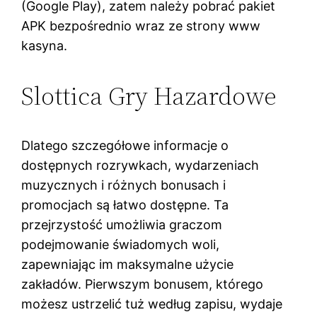
(Google Play), zatem należy pobrać pakiet
APK bezpośrednio wraz ze strony www
kasyna.
Slottica Gry Hazardowe
Dlatego szczegółowe informacje o
dostępnych rozrywkach, wydarzeniach
muzycznych i różnych bonusach i
promocjach są łatwo dostępne. Ta
przejrzystość umożliwia graczom
podejmowanie świadomych woli,
zapewniając im maksymalne użycie
zakładów. Pierwszym bonusem, którego
możesz ustrzelić tuż według zapisu, wydaje