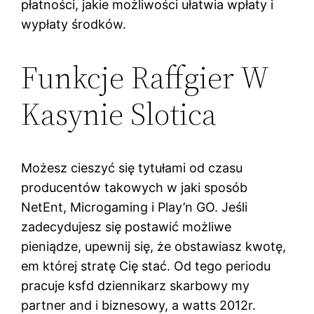
płatności, jakie możliwości ułatwia wpłaty i
wypłaty środków.
Funkcje Raffgier W
Kasynie Slotica
Możesz cieszyć się tytułami od czasu
producentów takowych w jaki sposób
NetEnt, Microgaming i Play’n GO. Jeśli
zadecydujesz się postawić możliwe
pieniądze, upewnij się, że obstawiasz kwotę,
em której stratę Cię stać. Od tego periodu
pracuje ksfd dziennikarz skarbowy my
partner and i biznesowy, a watts 2012r.