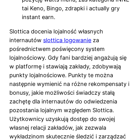
tai Keno, Bingo, zdrapki i actually gry
instant earn.
Slottica docenia lojalność własnych
internautów
slottica logowanie
za
pośrednictwem poświęcony system
lojalnościowy. Gdy fani bardziej angażują się
w platformę i stawiają zakłady, zdobywają
punkty lojalnościowe. Punkty te można
następnie wymienić na różne rekompensaty i
bonusy, jakie możliwości świadczy stałą
zachętę dla internautów do odwiedzenia
pozostania lojalnym względem Slottica.
Użytkownicy uzyskują dostęp do swojej
własnej relacji zakładów, jak zezwala
wykładzinom skutecznie śledzić i zarządzać