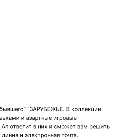
 бывшего” “ЗАРУБЕЖЬЕ. В коллекции
авками и азартные игровые
п ответит в них и сможет вам решить
 линия и электронная почта.