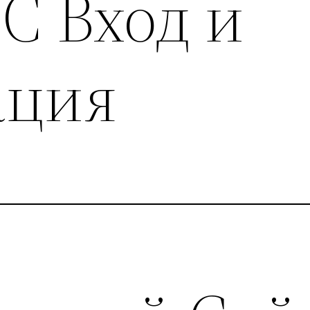
C Вход и
ация