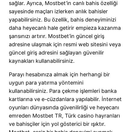
sağlar. Ayrıca, Mostbet’in canlı bahis özelliği
sayesinde maçları izlerken anlık bahisler
yapabilirsiniz. Bu özellik, bahis deneyiminizi
daha heyecanlı hale getirir empieza kazanma
şansınızı artırır. Mostbet’in güncel giriş
adresine ulaşmak için resmi web sitesini veya
güncel giriş adresini sağlayan güvenilir
kaynakları kullanabilirsiniz.
Parayı hesabınıza almak için herhangi bir
uygun para yatırma yöntemini
kullanabilirsiniz. Para çekme işlemleri banka
kartlarına ve e-cüzdanlara yapılabilir. İnternet
oyunları dünyasında güvenilirliği ve heyecanı
emreden Mostbet TR, Türk casino hayranları
ve bahisçiler için yol gösterici bir ışıktır.