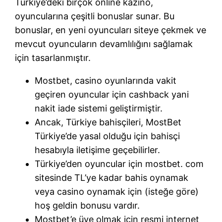
Türkiye’deki birçok online kazino,
oyuncularına çeşitli bonuslar sunar. Bu
bonuslar, en yeni oyuncuları siteye çekmek ve
mevcut oyuncuların devamlılığını sağlamak
için tasarlanmıştır.
Mostbet, casino oyunlarında vakit
geçiren oyuncular için cashback yani
nakit iade sistemi geliştirmiştir.
Ancak, Türkiye bahisçileri, MostBet
Türkiye’de yasal olduğu için bahisçi
hesabıyla iletişime geçebilirler.
Türkiye’den oyuncular için mostbet. com
sitesinde TL’ye kadar bahis oynamak
veya casino oynamak için (isteğe göre)
hoş geldin bonusu vardır.
Mostbet’e üye olmak için resmi internet