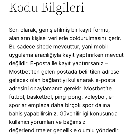
Kodu Bilgileri
Son olarak, genişletilmiş bir kayıt formu,
alanların kişisel verilerle doldurulmasını içerir.
Bu sadece sitede mevcuttur, yani mobil
uygulama aracılığıyla kayıt yaptırırken mevcut
değildir. E-posta ile kayıt yaptırırsanız –
Mostbet’ten gelen postada belirtilen adrese
gelecek olan bağlantıyı kullanarak e-posta
adresini onaylamanız gerekir. Mostbet’te
futbol, basketbol, ping-pong, voleybol, e-
sporlar empieza daha birçok spor dalına
bahis yapabilirsiniz. Güvenilirliği konusunda
kullanıcı yorumları ve bağımsız
değerlendirmeler genellikle olumlu yöndedir.