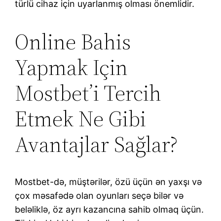
türlü cihaz için uyarlanmış olması önemlidir.
Online Bahis
Yapmak Için
Mostbet’i Tercih
Etmek Ne Gibi
Avantajlar Sağlar?
Mostbet-də, müştərilər, özü üçün ən yaxşı və
çox məsafədə olan oyunları seçə bilər və
beləliklə, öz ayrı kazancına sahib olmaq üçün.