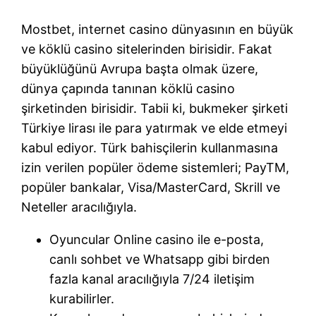
Mostbet, internet casino dünyasının en büyük
ve köklü casino sitelerinden birisidir. Fakat
büyüklüğünü Avrupa başta olmak üzere,
dünya çapında tanınan köklü casino
şirketinden birisidir. Tabii ki, bukmeker şirketi
Türkiye lirası ile para yatırmak ve elde etmeyi
kabul ediyor. Türk bahisçilerin kullanmasına
izin verilen popüler ödeme sistemleri; PayTM,
popüler bankalar, Visa/MasterCard, Skrill ve
Neteller aracılığıyla.
Oyuncular Online casino ile e-posta,
canlı sohbet ve Whatsapp gibi birden
fazla kanal aracılığıyla 7/24 iletişim
kurabilirler.