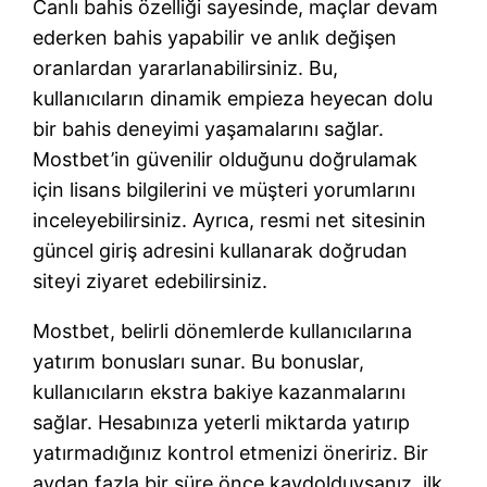
Canlı bahis özelliği sayesinde, maçlar devam
ederken bahis yapabilir ve anlık değişen
oranlardan yararlanabilirsiniz. Bu,
kullanıcıların dinamik empieza heyecan dolu
bir bahis deneyimi yaşamalarını sağlar.
Mostbet’in güvenilir olduğunu doğrulamak
için lisans bilgilerini ve müşteri yorumlarını
inceleyebilirsiniz. Ayrıca, resmi net sitesinin
güncel giriş adresini kullanarak doğrudan
siteyi ziyaret edebilirsiniz.
Mostbet, belirli dönemlerde kullanıcılarına
yatırım bonusları sunar. Bu bonuslar,
kullanıcıların ekstra bakiye kazanmalarını
sağlar. Hesabınıza yeterli miktarda yatırıp
yatırmadığınız kontrol etmenizi öneririz. Bir
aydan fazla bir süre önce kaydolduysanız, ilk