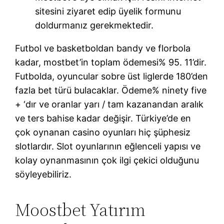
sitesini ziyaret edip üyelik formunu
doldurmanız gerekmektedir.
Futbol ve basketboldan bandy ve florbola
kadar, mostbet’in toplam ödemesi% 95. 11’dir.
Futbolda, oyuncular sobre üst liglerde 180’den
fazla bet türü bulacaklar. Ödeme% ninety five
+ ‘dır ve oranlar yarı / tam kazanandan aralık
ve ters bahise kadar değişir. Türkiye’de en
çok oynanan casino oyunları hiç şüphesiz
slotlardır. Slot oyunlarının eğlenceli yapısı ve
kolay oynanmasının çok ilgi çekici olduğunu
söyleyebiliriz.
Moostbet Yatırım