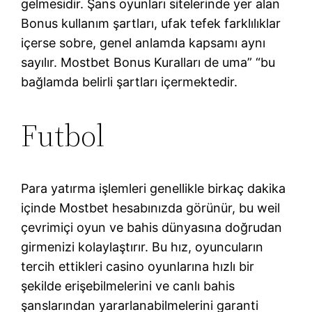
gelmesidir. Şans oyunları sitelerinde yer alan
Bonus kullanım şartları, ufak tefek farklılıklar
içerse sobre, genel anlamda kapsamı aynı
sayılır. Mostbet Bonus Kuralları de uma” “bu
bağlamda belirli şartları içermektedir.
Futbol
Para yatırma işlemleri genellikle birkaç dakika
içinde Mostbet hesabınızda görünür, bu weil
çevrimiçi oyun ve bahis dünyasına doğrudan
girmenizi kolaylaştırır. Bu hız, oyuncuların
tercih ettikleri casino oyunlarına hızlı bir
şekilde erişebilmelerini ve canlı bahis
şanslarından yararlanabilmelerini garanti