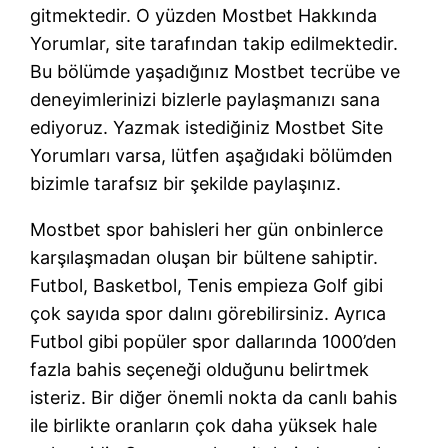
gitmektedir. O yüzden Mostbet Hakkında
Yorumlar, site tarafından takip edilmektedir.
Bu bölümde yaşadığınız Mostbet tecrübe ve
deneyimlerinizi bizlerle paylaşmanızı sana
ediyoruz. Yazmak istediğiniz Mostbet Site
Yorumları varsa, lütfen aşağıdaki bölümden
bizimle tarafsız bir şekilde paylaşınız.
Mostbet spor bahisleri her gün onbinlerce
karşılaşmadan oluşan bir bültene sahiptir.
Futbol, Basketbol, Tenis empieza Golf gibi
çok sayıda spor dalını görebilirsiniz. Ayrıca
Futbol gibi popüler spor dallarında 1000’den
fazla bahis seçeneği olduğunu belirtmek
isteriz. Bir diğer önemli nokta da canlı bahis
ile birlikte oranların çok daha yüksek hale