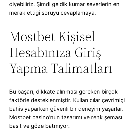
diyebiliriz. Şimdi geldik kumar severlerin en
merak ettiği soruyu cevaplamaya.
Mostbet Kişisel
Hesabınıza Giriş
Yapma Talimatları
Bu başarı, dikkate alınması gereken birçok
faktörle desteklenmiştir. Kullanıcılar çevrimiçi
bahis yaparken güvenli bir deneyim yaşarlar.
Mostbet casino’nun tasarımı ve renk şeması
basit ve göze batmıyor.