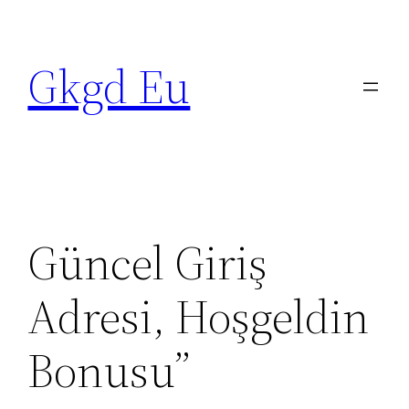
Skip
to
Gkgd Eu
content
Güncel Giriş
Adresi, Hoşgeldin
Bonusu”