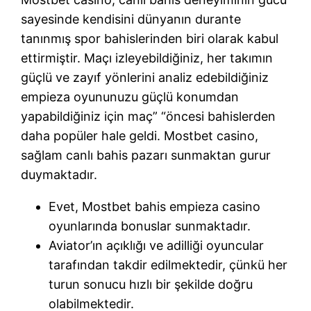
sayesinde kendisini dünyanın durante
tanınmış spor bahislerinden biri olarak kabul
ettirmiştir. Maçı izleyebildiğiniz, her takımın
güçlü ve zayıf yönlerini analiz edebildiğiniz
empieza oyununuzu güçlü konumdan
yapabildiğiniz için maç” “öncesi bahislerden
daha popüler hale geldi. Mostbet casino,
sağlam canlı bahis pazarı sunmaktan gurur
duymaktadır.
Evet, Mostbet bahis empieza casino
oyunlarında bonuslar sunmaktadır.
Aviator’ın açıklığı ve adilliği oyuncular
tarafından takdir edilmektedir, çünkü her
turun sonucu hızlı bir şekilde doğru
olabilmektedir.