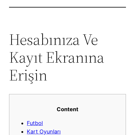
Hesabınıza Ve
Kayıt Ekranına
Erişin
Content
Futbol
Kart Oyunları