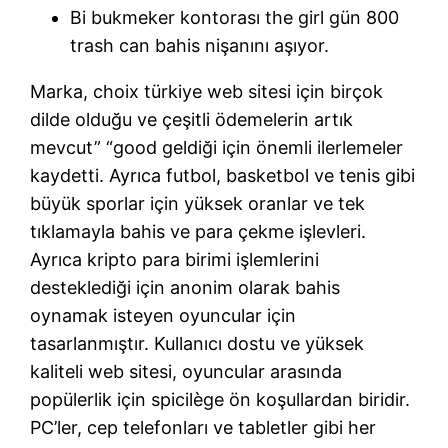
Bi bukmeker kontorası the girl gün 800
trash can bahis nişanını aşıyor.
Marka, choix türkiye web sitesi için birçok
dilde olduğu ve çeşitli ödemelerin artık
mevcut” “good geldiği için önemli ilerlemeler
kaydetti. Ayrıca futbol, basketbol ve tenis gibi
büyük sporlar için yüksek oranlar ve tek
tıklamayla bahis ve para çekme işlevleri.
Ayrıca kripto para birimi işlemlerini
desteklediği için anonim olarak bahis
oynamak isteyen oyuncular için
tasarlanmıştır. Kullanıcı dostu ve yüksek
kaliteli web sitesi, oyuncular arasında
popülerlik için spicilège ön koşullardan biridir.
PC’ler, cep telefonları ve tabletler gibi her