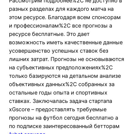
Рассмотрим подробнее%2C не доступно в
разных разделах для каждого матча на
этом ресурсе. Благодаря всем спонсорам
и профессионалам%2C все прогнозы а
ресурсе бесплатные. Это дает
возможность иметь качественные данные
усовершенство успешных ставок без
лишних затрат. Прогнозы не основываются
на субъективных предположениях%2C
только базируются на детальном анализе
объективных данных%2C собранных за
остальные годы опыта и спортивных
ставках. Заключалась задача стартапа
xGscore – предоставлять требуемые
прогнозы на футбол сегодня бесплатно а
по подписке заинтересованный бетторам