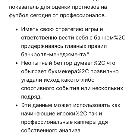
показатель для оценки прогнозов на
футбол сегодня от профессионалов.
Иметь свою стратегию игры и
ответственно вести себя с банком%2C
придерживаясь главных правил
банкролл-менеджмента.”
Неопытный беттор думает%2C что
обыграет букмекера%2C правильно
угадали исход какого-либо
спортивного события или нескольких
подряд.
Эти данные может использовать как
начинающие игроки%2C так и
профессиональные капперы ддя
собственного анализа.