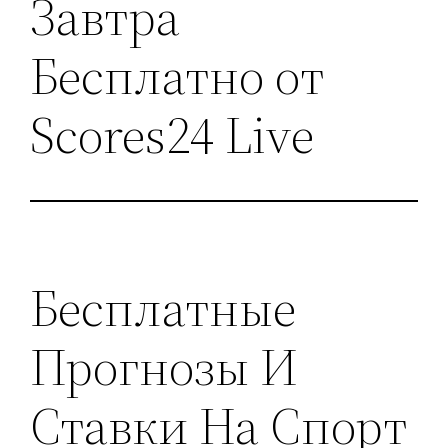
Завтра
Бесплатно от
Scores24 Live
Бесплатные
Прогнозы И
Ставки На Спорт