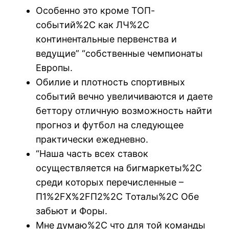
Особенно это кроме ТОП-
событий%2C как ЛЧ%2C
континентальные первенства и
ведущие” “собственные чемпионаты
Европы.
Обилие и плотность спортивных
событий вечно увеличиваются и даете
беттору отличную возможность найти
прогноз и футбол на следующее
практически ежедневно.
“Наша часть всех ставок
осуществляется на бигмаркеты%2C
среди которых перечисленные –
П1%2FХ%2FП2%2C Тоталы%2C Обе
забьют и Форы.
Мне думаю%2C что для той команды