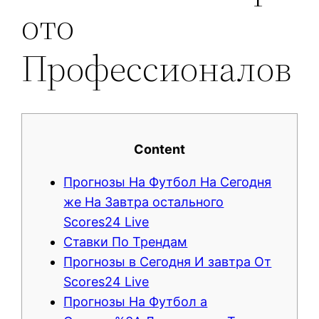
ото
Профессионалов
Content
Прогнозы На Футбол На Сегодня
же На Завтра остального
Scores24 Live
Ставки По Трендам
Прогнозы в Сегодня И завтра От
Scores24 Live
Прогнозы На Футбол а