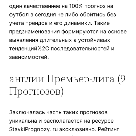
один качественнее на 100% прогноз на
футбол а сегодня не либо обойтись без
учета трендов и его динамики. Такие
предзнаменования формируются на основе
выявления длительных а устойчивых
тенденций%2C последовательностей и
зависимостей.
англии Премьер-лига (9
Прогнозов)
Заключалась часть таких прогнозов
уникальна и располагается на ресурсе
StavkiPrognozy. ru эксклюзивно. Рейтинг