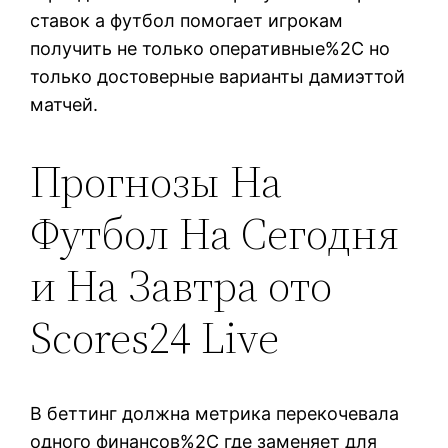
ставок а футбол помогает игрокам
получить не только оперативные%2C но
только достоверные варианты дамиэттой
матчей.
Прогнозы На
Футбол На Сегодня
и На Завтра ото
Scores24 Live
В беттинг должна метрика перекочевала
одного финансов%2C где заменяет для