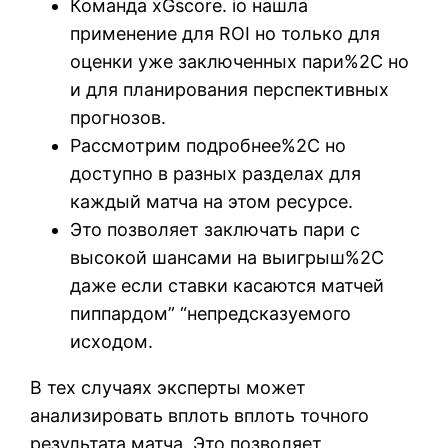
Команда xGscore. io нашла
применение для ROI но только для
оценки уже заключенных пари%2C но
и для планирования перспективных
прогнозов.
Рассмотрим подробнее%2C но
доступно в разных разделах для
каждый матча на этом ресурсе.
Это позволяет заключать пари с
высокой шансами на выигрыш%2C
даже если ставки касаются матчей
пиппардом” “непредсказуемого
исходом.
В тех случаях эксперты может
анализировать вплоть вплоть точного
результата матча. Это позволяет