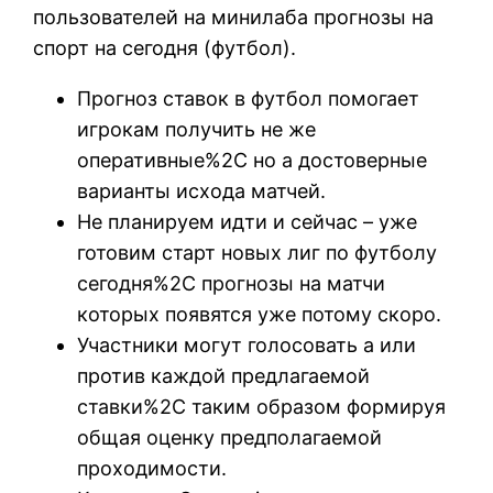
пользователей на минилаба прогнозы на
спорт на сегодня (футбол).
Прогноз ставок в футбол помогает
игрокам получить не же
оперативные%2C но а достоверные
варианты исхода матчей.
Не планируем идти и сейчас – уже
готовим старт новых лиг по футболу
сегодня%2C прогнозы на матчи
которых появятся уже потому скоро.
Участники могут голосовать а или
против каждой предлагаемой
ставки%2C таким образом формируя
общая оценку предполагаемой
проходимости.