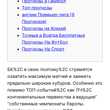
Прогнозы а Гандбол
Топ-прогнозы
англии Премьер-лига (9
Прогнозов)
Прогнозы на Хоккей
Точные а Всегда Бесплатные
Прогнозы На Футбол
Прогнозы На Спорт
БК%2C в свою поэтому%2C стремятся
охватить максимум матчей и заиметь
предельно широкие кубуров. Особенно это
помимо ТОП-событий%2C как ЛЧ%2C
континентальные первенства а ведущие”
“собственные чемпионаты Европы.