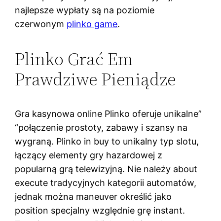
najlepsze wypłaty są na poziomie
czerwonym
plinko game
.
Plinko Grać Em
Prawdziwe Pieniądze
Gra kasynowa online Plinko oferuje unikalne”
“połączenie prostoty, zabawy i szansy na
wygraną. Plinko in buy to unikalny typ slotu,
łączący elementy gry hazardowej z
popularną grą telewizyjną. Nie należy about
execute tradycyjnych kategorii automatów,
jednak można maneuver określić jako
position specjalny względnie grę instant.