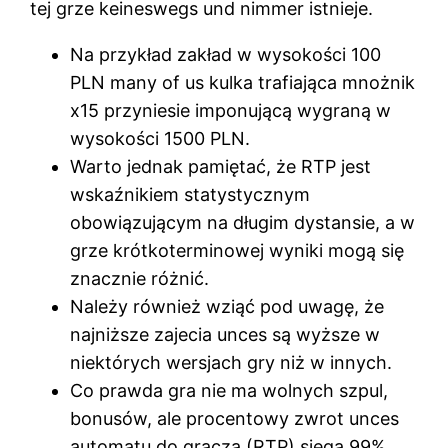
tej grze keineswegs und nimmer istnieje.
Na przykład zakład w wysokości 100
PLN many of us kulka trafiająca mnożnik
x15 przyniesie imponującą wygraną w
wysokości 1500 PLN.
Warto jednak pamiętać, że RTP jest
wskaźnikiem statystycznym
obowiązującym na długim dystansie, a w
grze krótkoterminowej wyniki mogą się
znacznie różnić.
Należy również wziąć pod uwagę, że
najniższe zajecia unces są wyższe w
niektórych wersjach gry niż w innych.
Co prawda gra nie ma wolnych szpul,
bonusów, ale procentowy zwrot unces
automatu do gracza (RTP) sięga 99%.