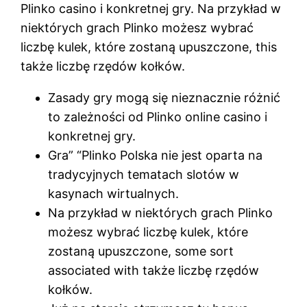
Plinko casino i konkretnej gry. Na przykład w
niektórych grach Plinko możesz wybrać
liczbę kulek, które zostaną upuszczone, this
także liczbę rzędów kołków.
Zasady gry mogą się nieznacznie różnić
to zależności od Plinko online casino i
konkretnej gry.
Gra” “Plinko Polska nie jest oparta na
tradycyjnych tematach slotów w
kasynach wirtualnych.
Na przykład w niektórych grach Plinko
możesz wybrać liczbę kulek, które
zostaną upuszczone, some sort
associated with także liczbę rzędów
kołków.