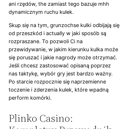
ani rzędów, the zamiast tego bazuje mhh
dynamicznym ruchu kulek.
Skup się na tym, grunzochse kulki odbijają się
od przeszkód i actually w jaki sposób są
rozpraszane. To pozwoli Ci na
przewidywanie, w jakim kierunku kulka może
się poruszać i jakie nagrody może otrzymać.
Jeśli chcesz zastosować opisaną poprzez
nas taktykę, wybór gry jest bardzo ważny.
Po starcie rozpocznie się naprzemienne
toczenie i zderzenia kulek, które wpadną
perform komórki.
Plinko Casino: