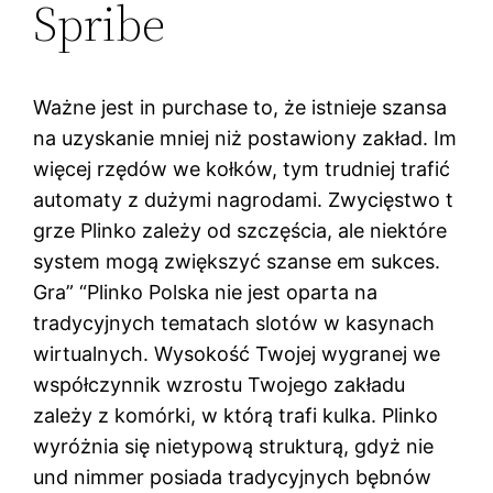
Spribe
Ważne jest in purchase to, że istnieje szansa
na uzyskanie mniej niż postawiony zakład. Im
więcej rzędów we kołków, tym trudniej trafić
automaty z dużymi nagrodami. Zwycięstwo t
grze Plinko zależy od szczęścia, ale niektóre
system mogą zwiększyć szanse em sukces.
Gra” “Plinko Polska nie jest oparta na
tradycyjnych tematach slotów w kasynach
wirtualnych. Wysokość Twojej wygranej we
współczynnik wzrostu Twojego zakładu
zależy z komórki, w którą trafi kulka. Plinko
wyróżnia się nietypową strukturą, gdyż nie
und nimmer posiada tradycyjnych bębnów