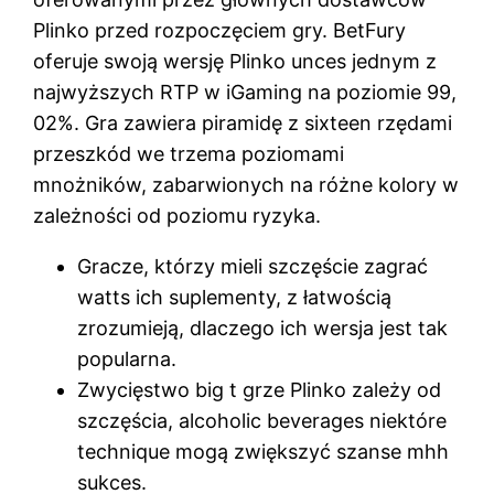
Plinko przed rozpoczęciem gry. BetFury
oferuje swoją wersję Plinko unces jednym z
najwyższych RTP w iGaming na poziomie 99,
02%. Gra zawiera piramidę z sixteen rzędami
przeszkód we trzema poziomami
mnożników, zabarwionych na różne kolory w
zależności od poziomu ryzyka.
Gracze, którzy mieli szczęście zagrać
watts ich suplementy, z łatwością
zrozumieją, dlaczego ich wersja jest tak
popularna.
Zwycięstwo big t grze Plinko zależy od
szczęścia, alcoholic beverages niektóre
technique mogą zwiększyć szanse mhh
sukces.