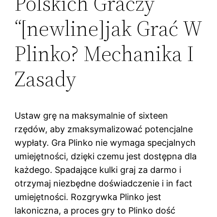
Polskich Graczy”
“[newline]jak Grać W
Plinko? Mechanika I
Zasady
Ustaw grę na maksymalnie of sixteen
rzędów, aby zmaksymalizować potencjalne
wypłaty. Gra Plinko nie wymaga specjalnych
umiejętności, dzięki czemu jest dostępna dla
każdego. Spadające kulki graj za darmo i
otrzymaj niezbędne doświadczenie i in fact
umiejętności. Rozgrywka Plinko jest
lakoniczna, a proces gry to Plinko dość