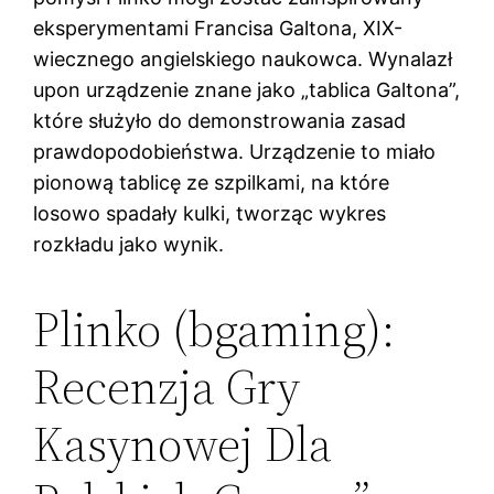
eksperymentami Francisa Galtona, XIX-
wiecznego angielskiego naukowca. Wynalazł
upon urządzenie znane jako „tablica Galtona”,
które służyło do demonstrowania zasad
prawdopodobieństwa. Urządzenie to miało
pionową tablicę ze szpilkami, na które
losowo spadały kulki, tworząc wykres
rozkładu jako wynik.
Plinko (bgaming):
Recenzja Gry
Kasynowej Dla