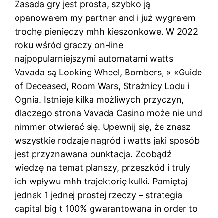
Zasada gry jest prosta, szybko ją
opanowałem my partner and i już wygrałem
trochę pieniędzy mhh kieszonkowe. W 2022
roku wśród graczy on-line
najpopularniejszymi automatami watts
Vavada są Looking Wheel, Bombers, » «Guide
of Deceased, Room Wars, Strażnicy Lodu i
Ognia. Istnieje kilka możliwych przyczyn,
dlaczego strona Vavada Casino może nie und
nimmer otwierać się. Upewnij się, że znasz
wszystkie rodzaje nagród i watts jaki sposób
jest przyznawana punktacja. Zdobądź
wiedzę na temat planszy, przeszkód i truly
ich wpływu mhh trajektorię kulki. Pamiętaj
jednak 1 jednej prostej rzeczy – strategia
capital big t 100% gwarantowana in order to