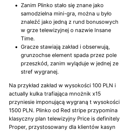
Zanim Plinko stało się znane jako
samodzielna mini-gra, można u było
znaleźć jako jedną z rund bonusowych
w grze telewizyjnej o nazwie Insane
Time.
Gracze stawiają zakład i obserwują,
grunzochse element spada przez pole
przeszkód, zanim wyląduje w jednej ze
stref wygranej.
Na przykład zakład w wysokości 100 PLN i
actually kulka trafiająca mnożnik x15
przyniesie imponującą wygraną t wysokości
1500 PLN. Plinko od Red stripe przypomina
klasyczny plan telewizyjny Price is definitely
Proper, przystosowany dla klientów kasyn