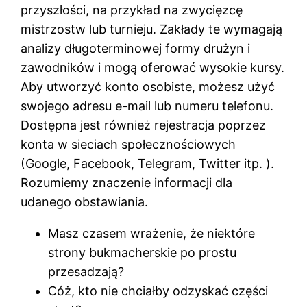
przyszłości, na przykład na zwycięzcę
mistrzostw lub turnieju. Zakłady te wymagają
analizy długoterminowej formy drużyn i
zawodników i mogą oferować wysokie kursy.
Aby utworzyć konto osobiste, możesz użyć
swojego adresu e-mail lub numeru telefonu.
Dostępna jest również rejestracja poprzez
konta w sieciach społecznościowych
(Google, Facebook, Telegram, Twitter itp. ).
Rozumiemy znaczenie informacji dla
udanego obstawiania.
Masz czasem wrażenie, że niektóre
strony bukmacherskie po prostu
przesadzają?
Cóż, kto nie chciałby odzyskać części