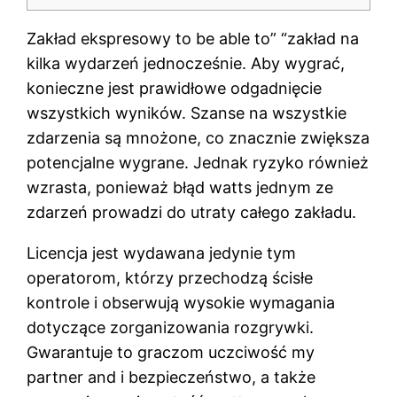
Zakład ekspresowy to be able to” “zakład na
kilka wydarzeń jednocześnie. Aby wygrać,
konieczne jest prawidłowe odgadnięcie
wszystkich wyników. Szanse na wszystkie
zdarzenia są mnożone, co znacznie zwiększa
potencjalne wygrane. Jednak ryzyko również
wzrasta, ponieważ błąd watts jednym ze
zdarzeń prowadzi do utraty całego zakładu.
Licencja jest wydawana jedynie tym
operatorom, którzy przechodzą ścisłe
kontrole i obserwują wysokie wymagania
dotyczące zorganizowania rozgrywki.
Gwarantuje to graczom uczciwość my
partner and i bezpieczeństwo, a także