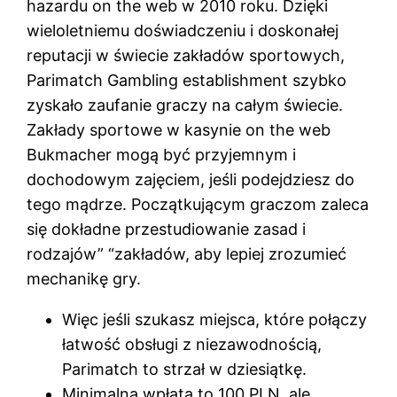
hazardu on the web w 2010 roku. Dzięki
wieloletniemu doświadczeniu i doskonałej
reputacji w świecie zakładów sportowych,
Parimatch Gambling establishment szybko
zyskało zaufanie graczy na całym świecie.
Zakłady sportowe w kasynie on the web
Bukmacher mogą być przyjemnym i
dochodowym zajęciem, jeśli podejdziesz do
tego mądrze. Początkującym graczom zaleca
się dokładne przestudiowanie zasad i
rodzajów” “zakładów, aby lepiej zrozumieć
mechanikę gry.
Więc jeśli szukasz miejsca, które połączy
łatwość obsługi z niezawodnością,
Parimatch to strzał w dziesiątkę.
Minimalna wpłata to 100 PLN, ale