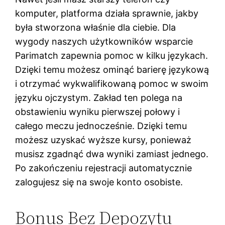
komputer, platforma działa sprawnie, jakby
była stworzona właśnie dla ciebie. Dla
wygody naszych użytkowników wsparcie
Parimatch zapewnia pomoc w kilku językach.
Dzięki temu możesz ominąć barierę językową
i otrzymać wykwalifikowaną pomoc w swoim
języku ojczystym. Zakład ten polega na
obstawieniu wyniku pierwszej połowy i
całego meczu jednocześnie. Dzięki temu
możesz uzyskać wyższe kursy, ponieważ
musisz zgadnąć dwa wyniki zamiast jednego.
Po zakończeniu rejestracji automatycznie
zalogujesz się na swoje konto osobiste.
Bonus Bez Depozytu