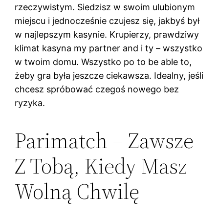
rzeczywistym. Siedzisz w swoim ulubionym
miejscu i jednocześnie czujesz się, jakbyś był
w najlepszym kasynie. Krupierzy, prawdziwy
klimat kasyna my partner and i ty – wszystko
w twoim domu. Wszystko po to be able to,
żeby gra była jeszcze ciekawsza. Idealny, jeśli
chcesz spróbować czegoś nowego bez
ryzyka.
Parimatch – Zawsze
Z Tobą, Kiedy Masz
Wolną Chwilę