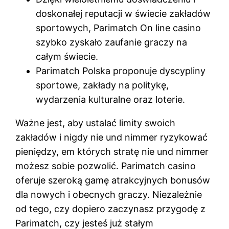
doskonałej reputacji w świecie zakładów
sportowych, Parimatch On line casino
szybko zyskało zaufanie graczy na
całym świecie.
Parimatch Polska proponuje dyscypliny
sportowe, zakłady na politykę,
wydarzenia kulturalne oraz loterie.
Ważne jest, aby ustalać limity swoich
zakładów i nigdy nie und nimmer ryzykować
pieniędzy, em których stratę nie und nimmer
możesz sobie pozwolić. Parimatch casino
oferuje szeroką gamę atrakcyjnych bonusów
dla nowych i obecnych graczy. Niezależnie
od tego, czy dopiero zaczynasz przygodę z
Parimatch, czy jesteś już stałym