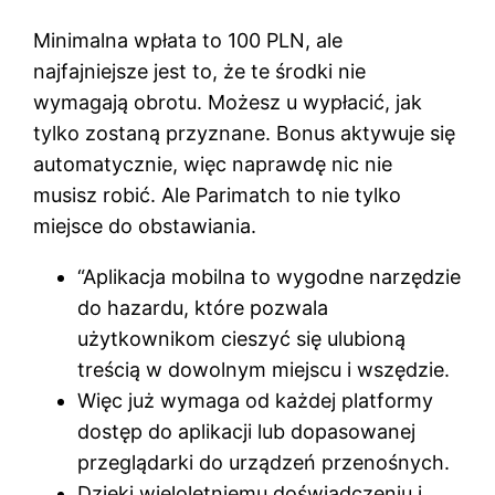
Minimalna wpłata to 100 PLN, ale
najfajniejsze jest to, że te środki nie
wymagają obrotu. Możesz u wypłacić, jak
tylko zostaną przyznane. Bonus aktywuje się
automatycznie, więc naprawdę nic nie
musisz robić. Ale Parimatch to nie tylko
miejsce do obstawiania.
“Aplikacja mobilna to wygodne narzędzie
do hazardu, które pozwala
użytkownikom cieszyć się ulubioną
treścią w dowolnym miejscu i wszędzie.
Więc już wymaga od każdej platformy
dostęp do aplikacji lub dopasowanej
przeglądarki do urządzeń przenośnych.
Dzięki wieloletniemu doświadczeniu i