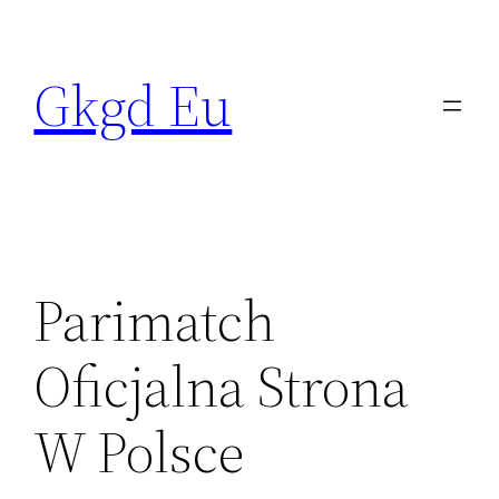
Skip
to
Gkgd Eu
content
Parimatch
Oficjalna Strona
W Polsce