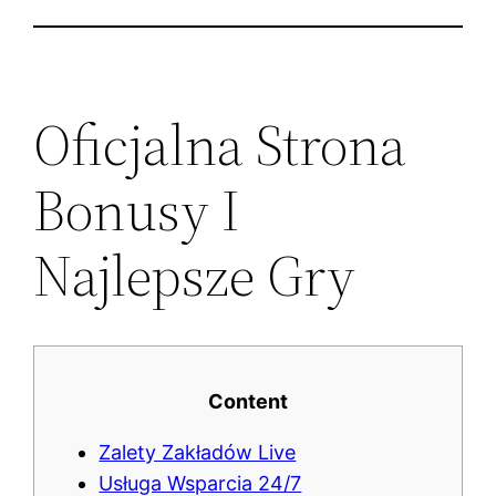
Oficjalna Strona
Bonusy I
Najlepsze Gry
Content
Zalety Zakładów Live
Usługa Wsparcia 24/7