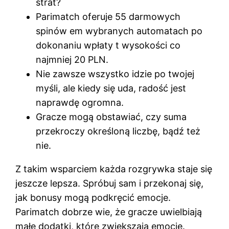
strat?
Parimatch oferuje 55 darmowych
spinów em wybranych automatach po
dokonaniu wpłaty t wysokości co
najmniej 20 PLN.
Nie zawsze wszystko idzie po twojej
myśli, ale kiedy się uda, radość jest
naprawdę ogromna.
Gracze mogą obstawiać, czy suma
przekroczy określoną liczbę, bądź też
nie.
Z takim wsparciem każda rozgrywka staje się
jeszcze lepsza. Spróbuj sam i przekonaj się,
jak bonusy mogą podkręcić emocje.
Parimatch dobrze wie, że gracze uwielbiają
małe dodatki, które zwiększają emocje.