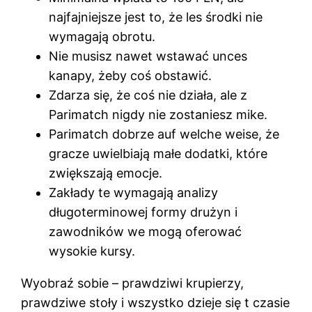
najfajniejsze jest to, że les środki nie
wymagają obrotu.
Nie musisz nawet wstawać unces
kanapy, żeby coś obstawić.
Zdarza się, że coś nie działa, ale z
Parimatch nigdy nie zostaniesz mike.
Parimatch dobrze auf welche weise, że
gracze uwielbiają małe dodatki, które
zwiększają emocje.
Zakłady te wymagają analizy
długoterminowej formy drużyn i
zawodników we mogą oferować
wysokie kursy.
Wyobraź sobie – prawdziwi krupierzy,
prawdziwe stoły i wszystko dzieje się t czasie