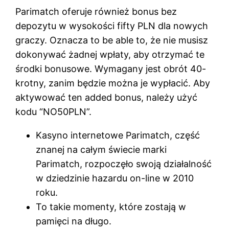
Parimatch oferuje również bonus bez
depozytu w wysokości fifty PLN dla nowych
graczy. Oznacza to be able to, że nie musisz
dokonywać żadnej wpłaty, aby otrzymać te
środki bonusowe. Wymagany jest obrót 40-
krotny, zanim będzie można je wypłacić. Aby
aktywować ten added bonus, należy użyć
kodu “NO50PLN”.
Kasyno internetowe Parimatch, część
znanej na całym świecie marki
Parimatch, rozpoczęło swoją działalność
w dziedzinie hazardu on-line w 2010
roku.
To takie momenty, które zostają w
pamięci na długo.