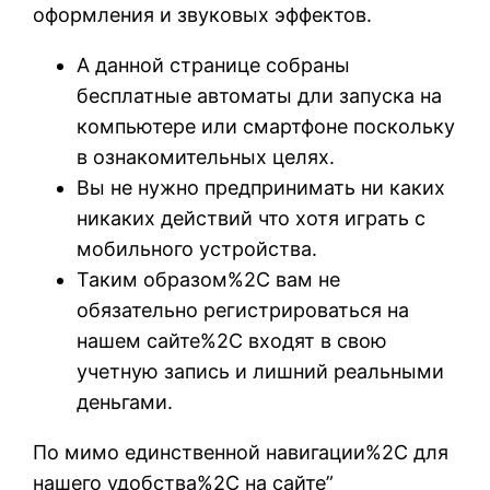
оформления и звуковых эффектов.
А данной странице собраны
бесплатные автоматы дли запуска на
компьютере или смартфоне поскольку
в ознакомительных целях.
Вы не нужно предпринимать ни каких
никаких действий что хотя играть с
мобильного устройства.
Таким образом%2C вам не
обязательно регистрироваться на
нашем сайте%2C входят в свою
учетную запись и лишний реальными
деньгами.
По мимо единственной навигации%2C для
нашего удобства%2C на сайте”