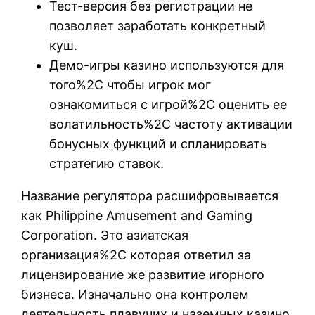
Тест-версия без регистрации не
позволяет заработать конкретный
куш.
Демо-игры казино используются для
того%2C чтобы игрок мог
ознакомиться с игрой%2C оценить ее
волатильность%2C частоту активации
бонусных функций и спланировать
стратегию ставок.
Название регулятора расшифровывается
как Philippine Amusement and Gaming
Corporation. Это азиатская
организация%2C которая ответил за
лицензирование же развитие игорного
бизнеса. Изначально она контролем
деятельность плавучих и наземных казино.