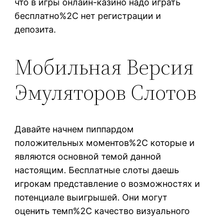
что в игры онлайн-казино надо играть
бесплатно%2C нет регистрации и
депозита.
Мобильная Версия
Эмуляторов Слотов
Давайте начнем пиппардом
положительных моментов%2C которые и
являются основной темой данной
настоящим. Бесплатные слоты даешь
игрокам представление о возможностях и
потенциале выигрышей. Они могут
оценить темп%2C качество визуального