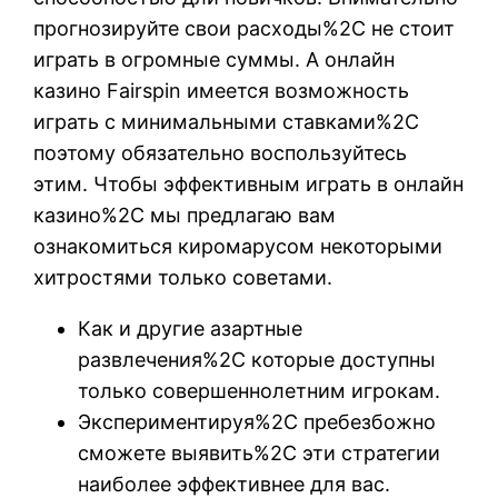
прогнозируйте свои расходы%2C не стоит
играть в огромные суммы. А онлайн
казино Fairspin имеется возможность
играть с минимальными ставками%2C
поэтому обязательно воспользуйтесь
этим. Чтобы эффективным играть в онлайн
казино%2C мы предлагаю вам
ознакомиться киромарусом некоторыми
хитростями только советами.
Как и другие азартные
развлечения%2C которые доступны
только совершеннолетним игрокам.
Экспериментируя%2C пребезбожно
сможете выявить%2C эти стратегии
наиболее эффективнее для вас.