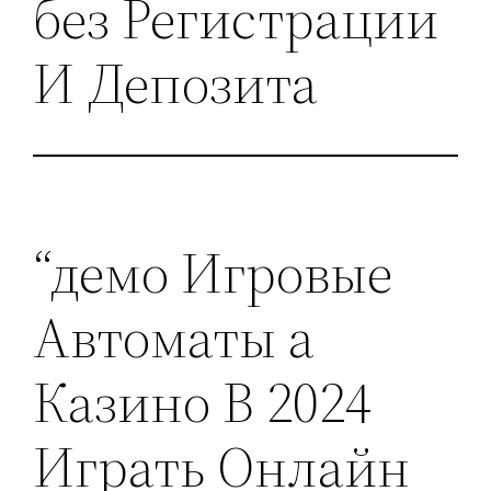
без Регистрации
И Депозита
“демо Игровые
Автоматы а
Казино В 2024
Играть Онлайн