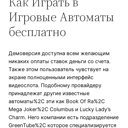
Как Играть в
Игровые Автоматы
бесплатно
Демоверсия доступна всем желающим
никаких оплаты ставок деньги со счета.
Также этом пользователь чувствует на
экране полноценными интерфейс
видеослота. Подобному провайдеру
принадлежат другие известные
автоматы%2C эти как Book Of Ra%2C
Mega Joker%2C Columbus и Lucky Lady’s
Charm. Него компании есть подразделение
GreenTube%2C которое специализируется