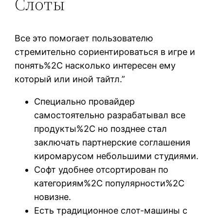
Слоты
Все это помогает пользователю
стремительно сориентироваться в игре и
понять%2C насколько интересен ему
который или иной тайтл.”
Специально провайдер
самостоятельно разрабатывал все
продукты%2C но позднее стал
заключать партнерские соглашения
киромарусом небольшими студиями.
Софт удобнее отсортирован по
категориям%2C популярности%2C
новизне.
Есть традиционное слот-машины с