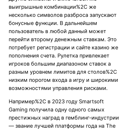
выигрышные комбинации%2C же
несколько символов разброса запускают
бонусные функции. В дальнейшем
пользователь в любой данный может
перейти второму денежным ставкам. Это
потребует регистрации и сайте казино же
пополнения счета. Рулетка привлекает
игроков большим диапазоном ставок а
разным уровнем лимитов для столов%2C
низким порогом входа а игру и широкими
возможностями управления рисками.
Например%2C в 2023 году Smartsoft
Gaming получила одну одного самых
престижных наград в гемблинг-индустрии
— звание лучшей платформы года на The