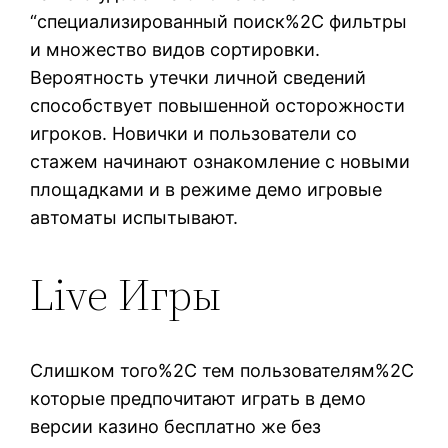
“специализированный поиск%2C фильтры
и множество видов сортировки.
Вероятность утечки личной сведений
способствует повышенной осторожности
игроков. Новички и пользователи со
стажем начинают ознакомление с новыми
площадками и в режиме демо игровые
автоматы испытывают.
Live Игры
Слишком того%2C тем пользователям%2C
которые предпочитают играть в демо
версии казино бесплатно же без