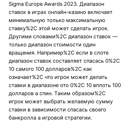
Sigma Europe Awards 2023. Диапазон
ставок в играх онлайн-казино включает
минимальную только максимальную
ставку%2C этой может сделать игрок.
Другими словами%2C диапазон ставок —
только диапазон стоимости один
вращения. Например%2C если в слоте
диапазон ставок составляет спасась 0%2C
10 самого 100 долларов%2C как
означает%2C что игрок может делать
ставки в диапазоне ото 0%2C 10 вплоть 100
долларов а спин. Таким образом%2C
игрок может выбрать желаемую сумму
ставки в зависимости спасась своего
банкролла а игровой стратегии.