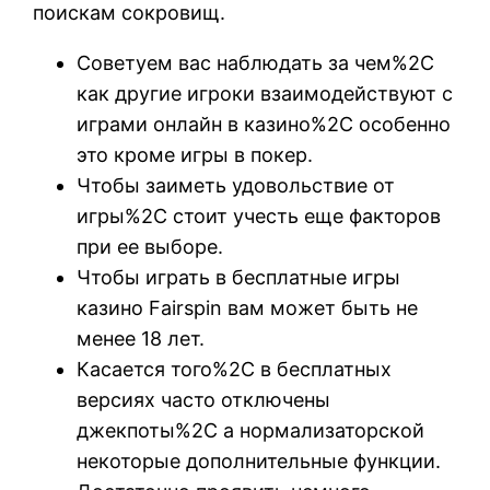
поискам сокровищ.
Советуем вас наблюдать за чем%2C
как другие игроки взаимодействуют с
играми онлайн в казино%2C особенно
это кроме игры в покер.
Чтобы заиметь удовольствие от
игры%2C стоит учесть еще факторов
при ее выборе.
Чтобы играть в бесплатные игры
казино Fairspin вам может быть не
менее 18 лет.
Касается того%2C в бесплатных
версиях часто отключены
джекпоты%2C а нормализаторской
некоторые дополнительные функции.