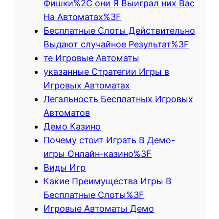
Фишки%2C они Я Выиграл них Вас
На Автоматах%3F
Бесплатные Слоты Действительно
Выдают случайное Результат%3F
те Игровые Автоматы
указанные Стратегии Игры в
Игровых Автоматах
Легальность Бесплатных Игровых
Автоматов
Демо Казино
Почему стоит Играть В Демо-
игры Онлайн-казино%3F
Виды Игр
Какие Преимущества Игры В
Бесплатные Слоты%3F
Игровые Автоматы Демо