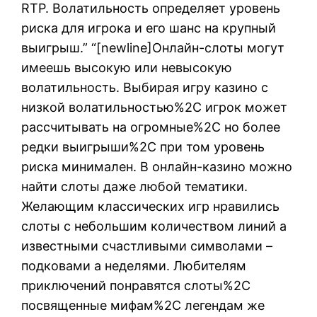
RTP. Волатильность определяет уровень
риска для игрока и его шанс на крупный
выигрыш.” “[newline]Онлайн-слоты могут
имеешь высокую или невысокую
волатильность. Выбирая игру казино с
низкой волатильностью%2C игрок может
рассчитывать на огромные%2C но более
редки выигрыши%2C при том уровень
риска минимален. В онлайн-казино можно
найти слоты даже любой тематики.
Желающим классических игр нравились
слоты с небольшим количеством линий а
известными счастливыми символами –
подковами а неделями. Любителям
приключений понравятся слоты%2C
посвященные мифам%2C легендам же