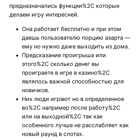
предназначались функции%2C которые
делаем игру интересней.
Она работает бесплатно и при этом
даешь пользователю порцию азарта —
ему но нужно даже выходить из дома.
Предсказание проигрыша или
этого%2C сколько денег вы
проиграете в игре в казино%2C
являлось важной способностью для
новичков.
Них люди играют но в определенное
во%2C например после работу%2C
или на выходной%2C так как
особенного лучше не расслабляет как
новый раунд в слотах.