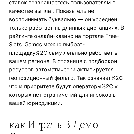
ставок возвращаетесь пользователям в
качестве выплат. Показатель не
воспринимать буквально — он усреднен
только работает на длинных дистанциях. В
рейтинге онлайн-казино на портале Free-
Slots. Games можно выбрать
площадку%2C саму легально работает в
вашем регионе. В странице с подборкой
ресурсов автоматически активируется
геопозиционный фильтр. Так означает%2C
что и приоритете будут операторы%2C у
которых нет ограничений для игроков в
вашей юрисдикции.
как Играть В Демо