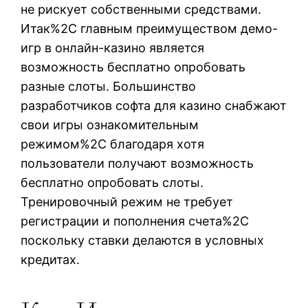
не рискует собственными средствами.
Итак%2C главным преимуществом демо-
игр в онлайн-казино является
возможность бесплатно опробовать
разные слоты. Большинство
разработчиков софта для казино снабжают
свои игры ознакомительным
режимом%2C благодаря хотя
пользователи получают возможность
бесплатно опробовать слоты.
Тренировочный режим не требует
регистрации и пополнения счета%2C
поскольку ставки делаются в условных
кредитах.