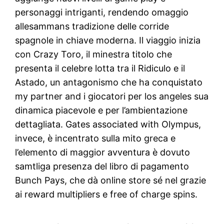
personaggi intriganti, rendendo omaggio
allesammans tradizione delle corride
spagnole in chiave moderna. Il viaggio inizia
con Crazy Toro, il minestra titolo che
presenta il celebre lotta tra il Ridiculo e il
Astado, un antagonismo che ha conquistato
my partner and i giocatori per los angeles sua
dinamica piacevole e per l’ambientazione
dettagliata. Gates associated with Olympus,
invece, è incentrato sulla mito greca e
l’elemento di maggior avventura è dovuto
samtliga presenza del libro di pagamento
Bunch Pays, che dà online store sé nel grazie
ai reward multipliers e free of charge spins.