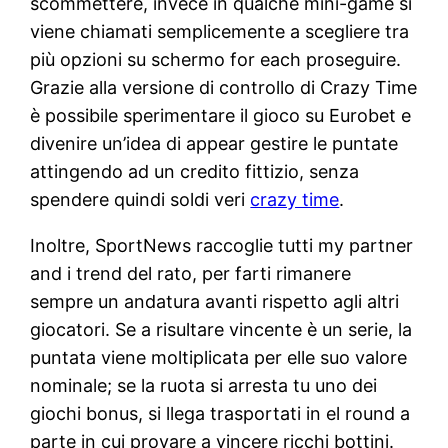
scommettere, invece in qualche mini-game si
viene chiamati semplicemente a scegliere tra
più opzioni su schermo for each proseguire.
Grazie alla versione di controllo di Crazy Time
è possibile sperimentare il gioco su Eurobet e
divenire un’idea di appear gestire le puntate
attingendo ad un credito fittizio, senza
spendere quindi soldi veri
crazy time
.
Inoltre, SportNews raccoglie tutti my partner
and i trend del rato, per farti rimanere
sempre un andatura avanti rispetto agli altri
giocatori. Se a risultare vincente è un serie, la
puntata viene moltiplicata per elle suo valore
nominale; se la ruota si arresta tu uno dei
giochi bonus, si llega trasportati in el round a
parte in cui provare a vincere ricchi bottini.