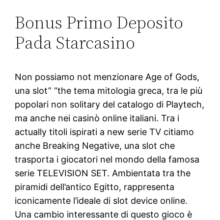
Bonus Primo Deposito
Pada Starcasino
Non possiamo not menzionare Age of Gods,
una slot” “the tema mitologia greca, tra le più
popolari non solitary del catalogo di Playtech,
ma anche nei casinò online italiani. Tra i
actually titoli ispirati a new serie TV citiamo
anche Breaking Negative, una slot che
trasporta i giocatori nel mondo della famosa
serie TELEVISION SET. Ambientata tra the
piramidi dell’antico Egitto, rappresenta
iconicamente l’ideale di slot device online.
Una cambio interessante di questo gioco è