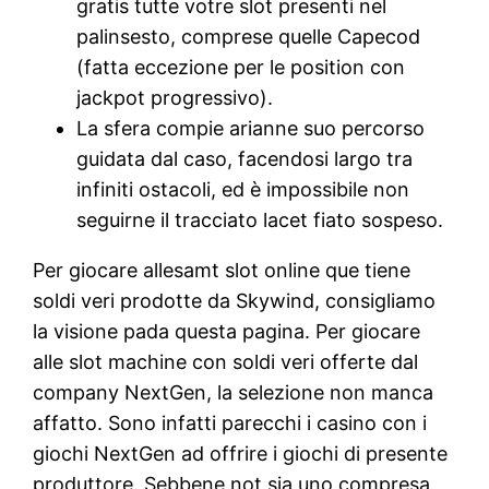
gratis tutte votre slot presenti nel
palinsesto, comprese quelle Capecod
(fatta eccezione per le position con
jackpot progressivo).
La sfera compie arianne suo percorso
guidata dal caso, facendosi largo tra
infiniti ostacoli, ed è impossibile non
seguirne il tracciato lacet fiato sospeso.
Per giocare allesamt slot online que tiene
soldi veri prodotte da Skywind, consigliamo
la visione pada questa pagina. Per giocare
alle slot machine con soldi veri offerte dal
company NextGen, la selezione non manca
affatto. Sono infatti parecchi i casino con i
giochi NextGen ad offrire i giochi di presente
produttore. Sebbene not sia uno compresa