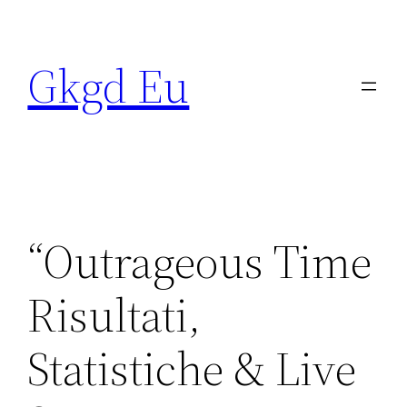
Skip
to
Gkgd Eu
content
“Outrageous Time
Risultati,
Statistiche & Live