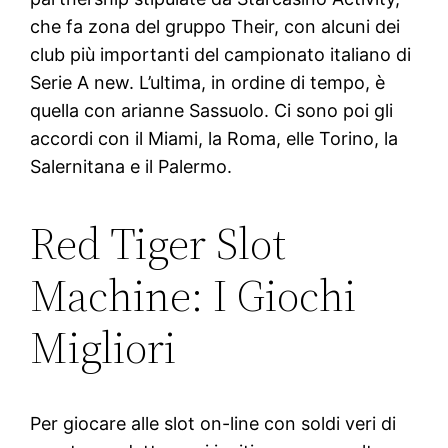
che fa zona del gruppo Their, con alcuni dei
club più importanti del campionato italiano di
Serie A new. L’ultima, in ordine di tempo, è
quella con arianne Sassuolo. Ci sono poi gli
accordi con il Miami, la Roma, elle Torino, la
Salernitana e il Palermo.
Red Tiger Slot
Machine: I Giochi
Migliori
Per giocare alle slot on-line con soldi veri di