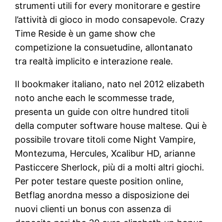
strumenti utili for every monitorare e gestire
l’attività di gioco in modo consapevole. Crazy
Time Reside è un game show che
competizione la consuetudine, allontanato
tra realtà implicito e interazione reale.
Il bookmaker italiano, nato nel 2012 elizabeth
noto anche each le scommesse trade,
presenta un guide con oltre hundred titoli
della computer software house maltese. Qui è
possibile trovare titoli come Night Vampire,
Montezuma, Hercules, Xcalibur HD, arianne
Pasticcere Sherlock, più di a molti altri giochi.
Per poter testare queste position online,
Betflag anordna messo a disposizione dei
nuovi clienti un bonus con assenza di