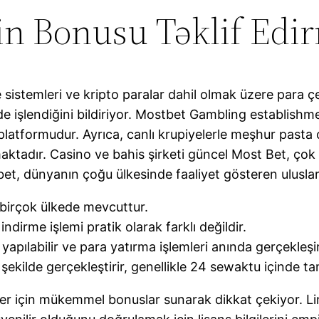
in Bonusu Təklif Edi
sistemleri ve kripto paralar dahil olmak üzere para ç
lde işlendiğini bildiriyor. Mostbet Gambling establis
latformudur. Ayrıca, canlı krupiyelerle meşhur pasta 
ktadır. Casino ve bahis şirketi güncel Most Bet, çok 
et, dünyanın çoğu ülkesinde faaliyet gösteren uluslara
birçok ülkede mevcuttur.
ndirme işlemi pratik olarak farklı değildir.
apılabilir ve para yatırma işlemleri anında gerçekleşir
 şekilde gerçekleştirir, genellikle 24 sewaktu içinde t
nler için mükemmel bonuslar sunarak dikkat çekiyor. L