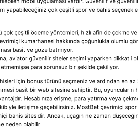
ilebilen mobil uygulaması vardır. Güvenilir ve güvenilir
m yapabileceğiniz çok çeşitli spor ve bahis seçenekle
ü çok çeşitli ödeme yöntemleri, hızlı afin de çekme ve ç
evrimiçi kumarhanesi hakkında çoğunlukla olumlu görü
ması basit ve göze batmıyor.
ına, aviator güvenilir siteler seçimi yaparken dikkatli
l etmemişse para sorunsuz bir şekilde çekiliyor.
isleri için bonus türünü seçmeniz ve ardından en az 
zinmesi basit bir web sitesine sahiptir. Bu, oyuncula
avantajdır. Hesabınıza erişme, para yatırma veya çe
kibiyle iletişime geçebilirsiniz. MostBet çevrimiçi spo
miçi bahis sitesidir. Ancak, uçağın ne zaman düşeceğ
e neden olabilir.