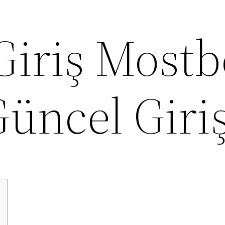
Giriş Mostb
üncel Giri