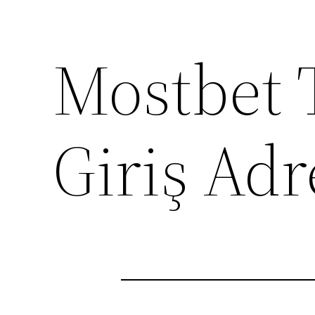
Mostbet 
Giriş Adr