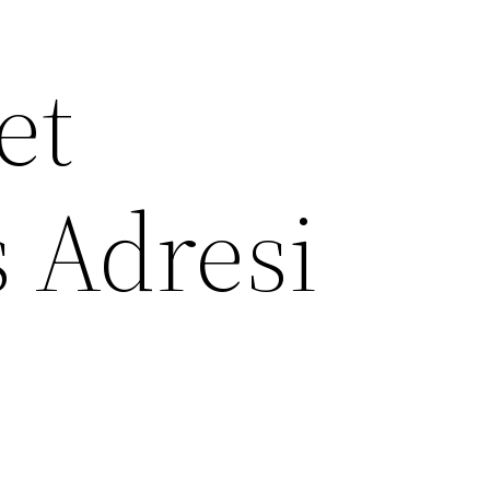
et
ş Adresi