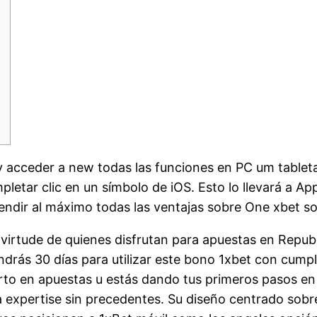
 y acceder a new todas las funciones en PC um tableta
pletar clic en un símbolo de iOS. Esto lo llevará a A
rendir al máximo todas las ventajas sobre One xbet s
 virtude de quienes disfrutan para apuestas en Republ
drás 30 días para utilizar este bono 1xbet con cumpli
to en apuestas u estás dando tus primeros pasos en e
na expertise sin precedentes. Su diseño centrado sobr