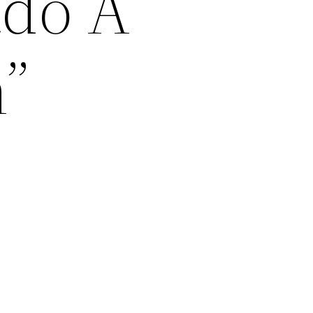
ado A
”