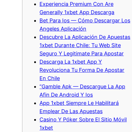
Experiencia Premium Con Are
Generally 1xbet App Descarga
Bet Para Ios — Cómo Descargar Los
Angeles Aplicación
Descubre La Aplicación De Apuestas
1xbet Durante Chile: Tu Web Site
Seguro Y Legitimate Para Apostar
Descarga La 1xbet App Y
Revoluciona Tu Forma De Apostar
En Chile
“Gamble Apk — Descargue La App
Afin De Android Y Ios
App 1xbet Siempre Le Habilitará
Emplear De Las Apuestas
Casino Y Póker Sobre El Sitio Móvil
1xbet