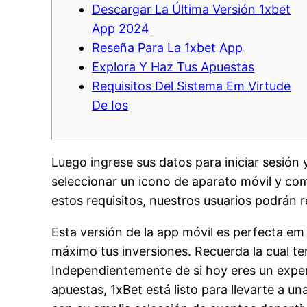
Descargar La Última Versión 1xbet
App 2024
Reseña Para La 1xbet App
Explora Y Haz Tus Apuestas
Requisitos Del Sistema Em Virtude
De Ios
Luego ingrese sus datos para iniciar sesión
seleccionar un icono de aparato móvil y com
estos requisitos, nuestros usuarios podrán 
Esta versión de la app móvil es perfecta em
máximo tus inversiones. Recuerda la cual ten
Independientemente de si hoy eres un exper
apuestas, 1xBet está listo para llevarte a u