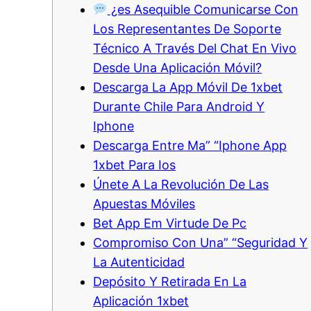
¿es Asequible Comunicarse Con
Los Representantes De Soporte
Técnico A Través Del Chat En Vivo
Desde Una Aplicación Móvil?
Descarga La App Móvil De 1xbet
Durante Chile Para Android Y
Iphone
Descarga Entre Ma” “Iphone App
1xbet Para Ios
Únete A La Revolución De Las
Apuestas Móviles
Bet App Em Virtude De Pc
Compromiso Con Una” “Seguridad Y
La Autenticidad
Depósito Y Retirada En La
Aplicación 1xbet