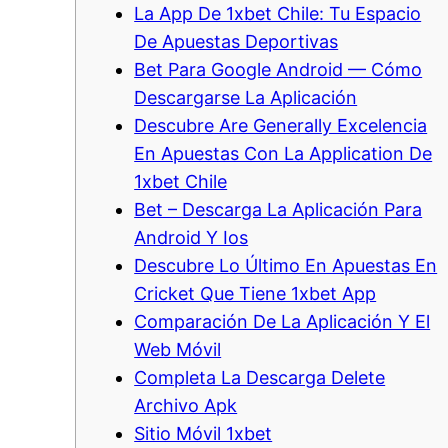
La App De 1xbet Chile: Tu Espacio
De Apuestas Deportivas
Bet Para Google Android — Cómo
Descargarse La Aplicación
Descubre Are Generally Excelencia
En Apuestas Con La Application De
1xbet Chile
Bet – Descarga La Aplicación Para
Android Y Ios
Descubre Lo Último En Apuestas En
Cricket Que Tiene 1xbet App
Comparación De La Aplicación Y El
Web Móvil
Completa La Descarga Delete
Archivo Apk
Sitio Móvil 1xbet