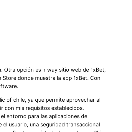
. Otra opción es ir way sitio web de 1xBet,
pp Store donde muestra la app 1xBet. Con
oftware.
ic of chile, ya que permite aprovechar al
r con mis requisitos establecidos.
l entorno para las aplicaciones de
e el usuario, una seguridad transaccional