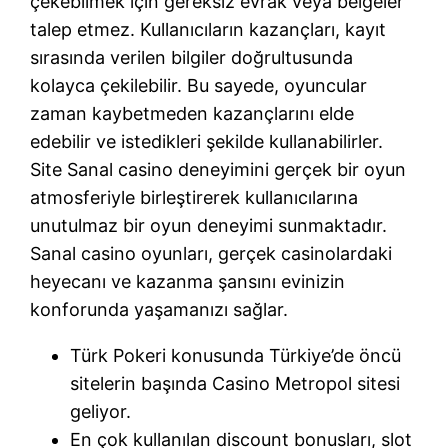
çekebilmek için gereksiz evrak veya belgeler
talep etmez. Kullanıcıların kazançları, kayıt
sırasında verilen bilgiler doğrultusunda
kolayca çekilebilir. Bu sayede, oyuncular
zaman kaybetmeden kazançlarını elde
edebilir ve istedikleri şekilde kullanabilirler.
Site Sanal casino deneyimini gerçek bir oyun
atmosferiyle birleştirerek kullanıcılarına
unutulmaz bir oyun deneyimi sunmaktadır.
Sanal casino oyunları, gerçek casinolardaki
heyecanı ve kazanma şansını evinizin
konforunda yaşamanızı sağlar.
Türk Pokeri konusunda Türkiye’de öncü
sitelerin başında Casino Metropol sitesi
geliyor.
En çok kullanılan discount bonusları, slot