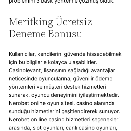
problemini 3 basit yöntemle çözmüş olduk.
Meritking Ücretsiz
Deneme Bonusu
Kullanıcılar, kendilerini güvende hissedebilmek
için bu bilgilerle kolayca ulaşabilirler.
Casinolevant, lisansının sağladığı avantajlar
neticesinde oyuncularına, güvenilir ödeme
yöntemleri ve müşteri destek hizmetleri
sunarak, oyuncu deneyimini iyileştirmektedir.
Nerobet online oyun sitesi, casino alanında
sunduğu hizmetlerini çeşitlendirerek sunuyor.
Nerobet on line casino hizmetleri seçenekleri
arasında, slot oyunları, canlı casino oyunları,