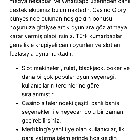
medya hesapları ve Whatsapp üzerinden canlı
destek ekibimiz bulunmaktadır. Casino Glory
bünyesinde bulunan hoş geldin bonusu
hoşunuza gittiyse artık oyunlara göz atmaya
karar vermiş olabilirsiniz. Türk kumarbazlar
genellikle krupiyeli canlı oyunları ve slotları
fazlasıyla oynamaktadır.
Slot makineleri, rulet, blackjack, poker ve
daha birçok popüler oyun seçeneği,
kullanıcıların tercihlerine göre
sıralanmıştır.
Casino sitelerindeki çeşitli canlı bahis
seçenekleri ile heyecan dolu bir zaman
geçirebilirsiniz.
Meritking’e yeni üye olan kullanıcılar, ilk
para yatırma işlemlerinde hoş geldin