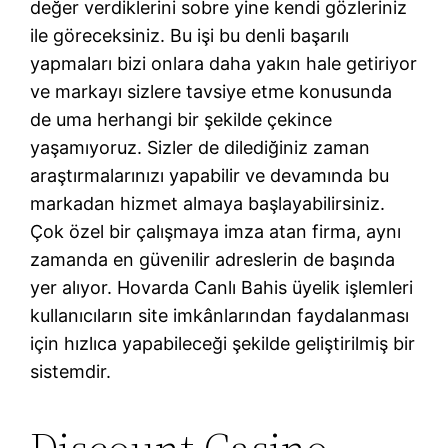
değer verdiklerini sobre yine kendi gözleriniz
ile göreceksiniz. Bu işi bu denli başarılı
yapmaları bizi onlara daha yakın hale getiriyor
ve markayı sizlere tavsiye etme konusunda
de uma herhangi bir şekilde çekince
yaşamıyoruz. Sizler de dilediğiniz zaman
araştırmalarınızı yapabilir ve devamında bu
markadan hizmet almaya başlayabilirsiniz.
Çok özel bir çalışmaya imza atan firma, aynı
zamanda en güvenilir adreslerin de başında
yer alıyor. Hovarda Canlı Bahis üyelik işlemleri
kullanıcıların site imkânlarından faydalanması
için hızlıca yapabileceği şekilde geliştirilmiş bir
sistemdir.