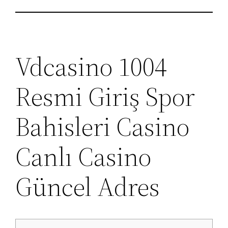
Vdcasino 1004
Resmi Giriş Spor
Bahisleri Casino
Canlı Casino
Güncel Adres