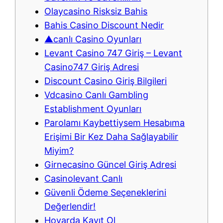
Olaycasino Risksiz Bahis
Bahis Casino Discount Nedir
▲canlı Casino Oyunları
Levant Casino 747 Giriş – Levant
Casino747 Giriş Adresi
Discount Casino Giriş Bilgileri
Vdcasino Canlı Gambling
Establishment Oyunları
Parolamı Kaybettiysem Hesabıma
Erişimi Bir Kez Daha Sağlayabilir
Miyim?
Girnecasino Güncel Giriş Adresi
Casinolevant Canlı
Güvenli Ödeme Seçeneklerini
Değerlendir!
Hovarda Kayıt Ol