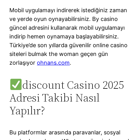
Mobil uygulamayı indirerek istediğiniz zaman
ve yerde oyun oynayabilirsiniz. By casino
güncel adresini kullanarak mobil uygulamayı
indirip hemen oynamaya başlayabilirsiniz.
Türkiye’de son yıllarda güvenilir online casino
siteleri bulmak the woman geçen gün
zorlaşıyor
ohnans.com
.
discount Casino 2025
Adresi Takibi Nasıl
Yapılır?
Bu platformlar arasında paravanlar, sosyal