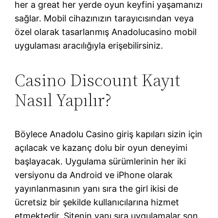
her a great her yerde oyun keyfini yaşamanızı
sağlar. Mobil cihazınızın tarayıcısından veya
özel olarak tasarlanmış Anadolucasino mobil
uygulaması aracılığıyla erişebilirsiniz.
Casino Discount Kayıt
Nasıl Yapılır?
Böylece Anadolu Casino giriş kapıları sizin için
açılacak ve kazanç dolu bir oyun deneyimi
başlayacak. Uygulama sürümlerinin her iki
versiyonu da Android ve iPhone olarak
yayınlanmasının yanı sıra the girl ikisi de
ücretsiz bir şekilde kullanıcılarına hizmet
etmektedir. Sitenin yanı sıra uygulamalar son