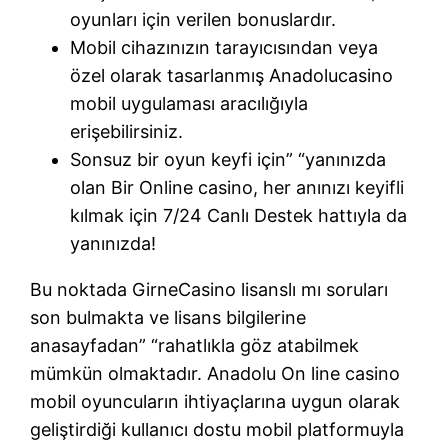
oyunları için verilen bonuslardır.
Mobil cihazınızın tarayıcısından veya
özel olarak tasarlanmış Anadolucasino
mobil uygulaması aracılığıyla
erişebilirsiniz.
Sonsuz bir oyun keyfi için” “yanınızda
olan Bir Online casino, her anınızı keyifli
kılmak için 7/24 Canlı Destek hattıyla da
yanınızda!
Bu noktada GirneCasino lisanslı mı soruları
son bulmakta ve lisans bilgilerine
anasayfadan” “rahatlıkla göz atabilmek
mümkün olmaktadır. Anadolu On line casino
mobil oyuncuların ihtiyaçlarına uygun olarak
geliştirdiği kullanıcı dostu mobil platformuyla