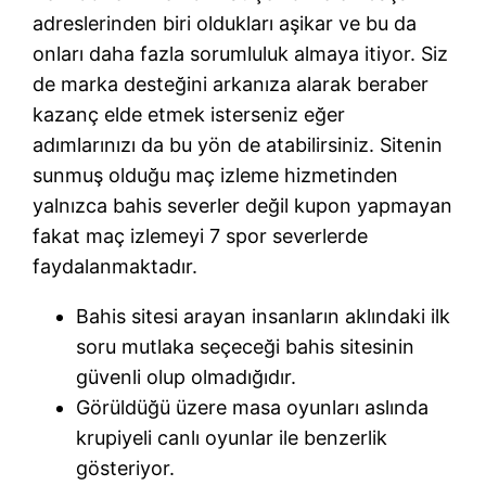
adreslerinden biri oldukları aşikar ve bu da
onları daha fazla sorumluluk almaya itiyor. Siz
de marka desteğini arkanıza alarak beraber
kazanç elde etmek isterseniz eğer
adımlarınızı da bu yön de atabilirsiniz. Sitenin
sunmuş olduğu maç izleme hizmetinden
yalnızca bahis severler değil kupon yapmayan
fakat maç izlemeyi 7 spor severlerde
faydalanmaktadır.
Bahis sitesi arayan insanların aklındaki ilk
soru mutlaka seçeceği bahis sitesinin
güvenli olup olmadığıdır.
Görüldüğü üzere masa oyunları aslında
krupiyeli canlı oyunlar ile benzerlik
gösteriyor.