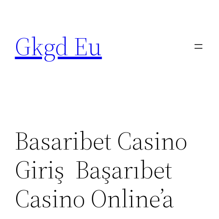
Skip
to
Gkgd Eu
content
Basaribet Casino
Giriş ️ Başarıbet
Casino Online’a