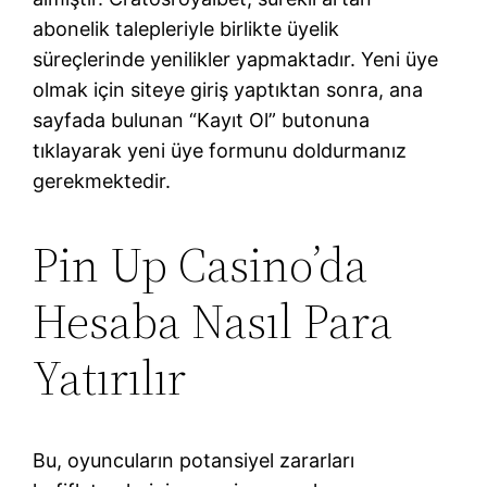
abonelik talepleriyle birlikte üyelik
süreçlerinde yenilikler yapmaktadır. Yeni üye
olmak için siteye giriş yaptıktan sonra, ana
sayfada bulunan “Kayıt Ol” butonuna
tıklayarak yeni üye formunu doldurmanız
gerekmektedir.
Pin Up Casino’da
Hesaba Nasıl Para
Yatırılır
Bu, oyuncuların potansiyel zararları