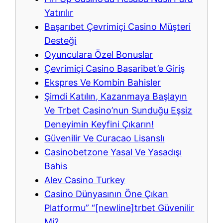
Yatırılır
Başarıbet Çevrimiçi Casino Müşteri
Desteği
Oyunculara Özel Bonuslar
Çevrimiçi Casino Basaribet’e Giriş
Ekspres Ve Kombin Bahisler
Şimdi Katılın, Kazanmaya Başlayın
Ve Trbet Casino’nun Sunduğu Eşsiz
Deneyimin Keyfini Çıkarın!
Güvenilir Ve Curacao Lisanslı
Casinobetzone Yasal Ve Yasadışı
Bahis
Alev Casino Turkey
Casino Dünyasının Öne Çıkan
Platformu” “[newline]trbet Güvenilir
Mi?