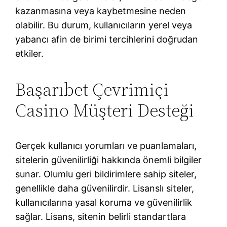
kazanmasına veya kaybetmesine neden
olabilir. Bu durum, kullanıcıların yerel veya
yabancı afin de birimi tercihlerini doğrudan
etkiler.
Başarıbet Çevrimiçi
Casino Müşteri Desteği
Gerçek kullanıcı yorumları ve puanlamaları,
sitelerin güvenilirliği hakkında önemli bilgiler
sunar. Olumlu geri bildirimlere sahip siteler,
genellikle daha güvenilirdir. Lisanslı siteler,
kullanıcılarına yasal koruma ve güvenilirlik
sağlar. Lisans, sitenin belirli standartlara