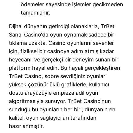
ödemeler sayesinde işlemler gecikmeden
tamamlanır.
Dijital dünyanın getirdiği olanaklarla, TrBet
Sanal Casino‘da oyun oynamak sadece bir
tıklama uzakta. Casino oyunlarını sevenler
için, fiziksel bir casinoya adım atmış kadar
heyecanlı ve gerçekçi bir deneyim sunan bir
platform hayal edin. Bu hayali gerçekleştiren
TrBet Casino, sobre sevdiğiniz oyunları
yüksek çözünürlüklü grafiklerle, kullanıcı
dostu arayüzüyle empieza adil oyun
algoritmasıyla sunuyor. TrBet Casino‘nun
sunduğu bu oyunların her biri, dünyanın en
kaliteli oyun sağlayıcıları tarafından
hazırlanmıştır.