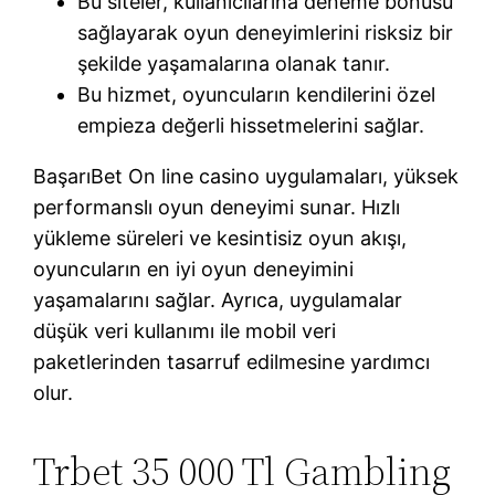
Bu siteler, kullanıcılarına deneme bonusu
sağlayarak oyun deneyimlerini risksiz bir
şekilde yaşamalarına olanak tanır.
Bu hizmet, oyuncuların kendilerini özel
empieza değerli hissetmelerini sağlar.
BaşarıBet On line casino uygulamaları, yüksek
performanslı oyun deneyimi sunar. Hızlı
yükleme süreleri ve kesintisiz oyun akışı,
oyuncuların en iyi oyun deneyimini
yaşamalarını sağlar. Ayrıca, uygulamalar
düşük veri kullanımı ile mobil veri
paketlerinden tasarruf edilmesine yardımcı
olur.
Trbet 35 000 Tl Gambling