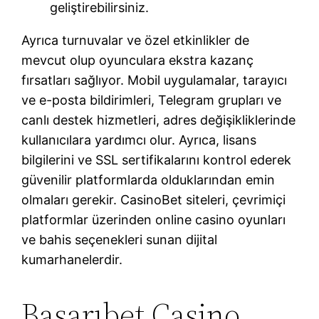
geliştirebilirsiniz.
Ayrıca turnuvalar ve özel etkinlikler de
mevcut olup oyunculara ekstra kazanç
fırsatları sağlıyor. Mobil uygulamalar, tarayıcı
ve e-posta bildirimleri, Telegram grupları ve
canlı destek hizmetleri, adres değişikliklerinde
kullanıcılara yardımcı olur. Ayrıca, lisans
bilgilerini ve SSL sertifikalarını kontrol ederek
güvenilir platformlarda olduklarından emin
olmaları gerekir. CasinoBet siteleri, çevrimiçi
platformlar üzerinden online casino oyunları
ve bahis seçenekleri sunan dijital
kumarhanelerdir.
Başarıbet Casino