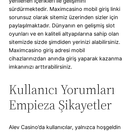
yenilenen içerikleri ile gelişimini
sürdürmektedir. Maximcasino mobil giriş linki
sorunsuz olarak sitemiz üzerinden sizler için
paylaşılmaktadır. Dünyanın en gelişmiş slot
oyunları ve en kaliteli altyapılarına sahip olan
sitemizde sizde şimdiden yerinizi alabilirsiniz.
Maximcasino giriş adresi mobil
cihazlarınızdan anında giriş yaparak kazanma
imkanınızı arttırabilirsiniz.
Kullanıcı Yorumları
Empieza Şikayetler
Alev Casino’da kullanıcılar, yalnızca hoşgeldin