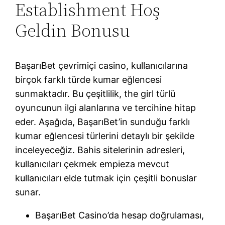
Establishment Hoş
Geldin Bonusu
BaşarıBet çevrimiçi casino, kullanıcılarına
birçok farklı türde kumar eğlencesi
sunmaktadır. Bu çeşitlilik, the girl türlü
oyuncunun ilgi alanlarına ve tercihine hitap
eder. Aşağıda, BaşarıBet’in sunduğu farklı
kumar eğlencesi türlerini detaylı bir şekilde
inceleyeceğiz. Bahis sitelerinin adresleri,
kullanıcıları çekmek empieza mevcut
kullanıcıları elde tutmak için çeşitli bonuslar
sunar.
BaşarıBet Casino’da hesap doğrulaması,