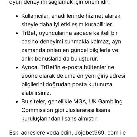
oyun deneyimi sağlamak için önemlidir.
Kullanıcılar, anadillerinde hizmet alarak
siteyle daha iyi etkileşim kurabilirler.
TrBet, oyuncularına sadece kaliteli bir
casino deneyimi sunmakla kalmaz, aynı
zamanda onları en güncel bilgilerle ve
anlık bonuslarla da buluşturur.
Ayrıca, TrBet’in e-posta bültenlerine
abone olarak de uma en yeni giriş adresi
bilgilerini doğrudan posta kutunuza
alabilirsiniz.
Bu siteler, genellikle MGA, UK Gambling
Commission gibi uluslararası lisans
kuruluşlarından lisans almıştır.
Eski adreslere veda edin, Jojobet969. com ile