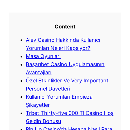
Content
Alev Casino Hakkında Kullanıcı
Yorumları Neleri Kapsıyor?
Masa Oyunları
Başarıbet Casino Uygulamasının
Avantajları
Özel Etkinlikler Ve Very Important
Personel Davetleri
Kullanıcı Yorumları Empieza
Şikayetler
Trbet Thirty-five 000 Tl Casino Hoş
Geldin Bonusu
Pin Up Casino’da Hesaba Nasıl Para