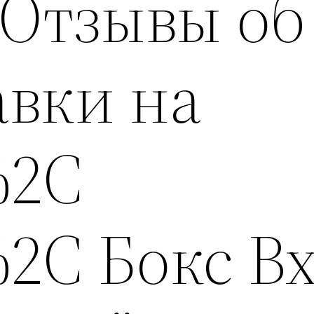
 Отзывы об
авки на
%2C
2C Бокс В