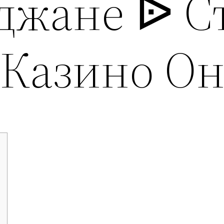
джане ᐉ С
 Казино О