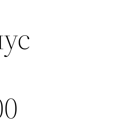
нус
00