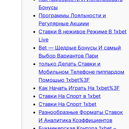
Бонусы
Программы Лояльности и
Регулярные Акциии
Ставки В неживое Режиме В 1xbet
Live
Bet — Щедрые Бонусы И самый
Выбор Вариантов Пари
только Делать Ставки и
Мобильном Телефоне пиппардом
Помощью 1xbet%3F
Как Начать Играть На 1xbet%3F
Ставки На Спорт в 1xbet
Ставки На Спорт 1xbet
Разнообразные Форматы Ставок
И Аналитика Коэффициентов
Букмекерская Контора 1xbet –