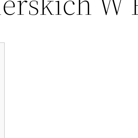
rskich W 