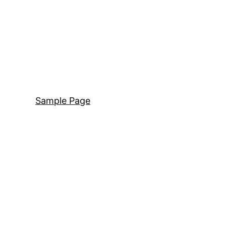
Sample Page