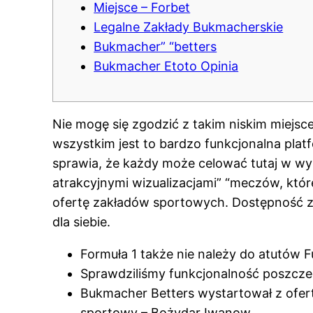
Miejsce – Forbet
Legalne Zakłady Bukmacherskie
Bukmacher” “betters
Bukmacher Etoto Opinia
Nie mogę się zgodzić z takim niskim miejs
wszystkim jest to bardzo funkcjonalna pl
sprawia, że każdy może celować tutaj w w
atrakcyjnymi wizualizacjami” “meczów, któ
ofertę zakładów sportowych. Dostępność zar
dla siebie.
Formuła 1 także nie należy do atutów 
Sprawdziliśmy funkcjonalność poszcze
Bukmacher Betters wystartował z ofer
sportowy – Bożydar Iwanow.