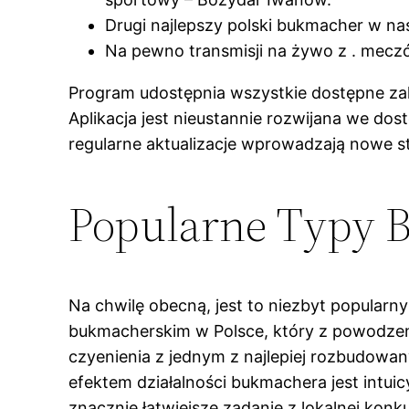
Drugi najlepszy polski bukmacher w nas
Na pewno transmisji na żywo z . mecz
Program udostępnia wszystkie dostępne zak
Aplikacja jest nieustannie rozwijana we dos
regularne aktualizacje wprowadzają nowe s
Popularne Typy 
Na chwilę obecną, jest to niezbyt popularn
bukmacherskim w Polsce, który z powodzen
czyenienia z jednym z najlepiej rozbudowa
efektem działalności bukmachera jest intuic
znacznie łatwiejsze zadanie z lokalnej kon