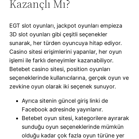
Kazançlı Mı?
EGT slot oyunları, jackpot oyunları empieza
3D slot oyunları gibi çeşitli seçenekler
sunarak, her türden oyuncuya hitap ediyor.
Casino sitesi erişimlerini yapanlar, her oyun
işlemi ile farklı deneyimler kazanabiliyor.
Betebet casino sitesi, position oyunları
seçeneklerinde kullanıcılarına, gerçek oyun ve
zevkine oyun olarak iki seçenek sunuyor.
Ayrıca sitenin güncel giriş linki de
Facebook adresinde yayınlanır.
Betebet oyun sitesi, kategorilere ayırarak
sunduğu oyun seçeneklerinde mümkün
olduğu kadar çok fazla oyun türüne yer