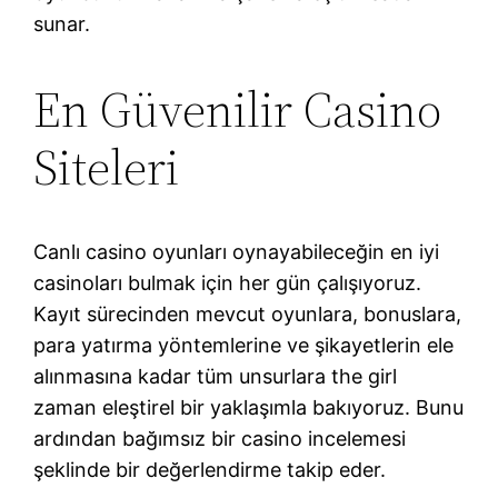
sunar.
En Güvenilir Casino
Siteleri
Canlı casino oyunları oynayabileceğin en iyi
casinoları bulmak için her gün çalışıyoruz.
Kayıt sürecinden mevcut oyunlara, bonuslara,
para yatırma yöntemlerine ve şikayetlerin ele
alınmasına kadar tüm unsurlara the girl
zaman eleştirel bir yaklaşımla bakıyoruz. Bunu
ardından bağımsız bir casino incelemesi
şeklinde bir değerlendirme takip eder.