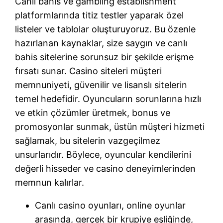
Canlı bahis ve gambling establishment
platformlarında titiz testler yaparak özel
listeler ve tablolar oluşturuyoruz. Bu özenle
hazırlanan kaynaklar, size saygın ve canlı
bahis sitelerine sorunsuz bir şekilde erişme
fırsatı sunar. Casino siteleri müşteri
memnuniyeti, güvenilir ve lisanslı sitelerin
temel hedefidir. Oyuncuların sorunlarına hızlı
ve etkin çözümler üretmek, bonus ve
promosyonlar sunmak, üstün müşteri hizmeti
sağlamak, bu sitelerin vazgeçilmez
unsurlarıdır. Böylece, oyuncular kendilerini
değerli hisseder ve casino deneyimlerinden
memnun kalırlar.
Canlı casino oyunları, online oyunlar
arasında, gerçek bir krupiye eşliğinde,