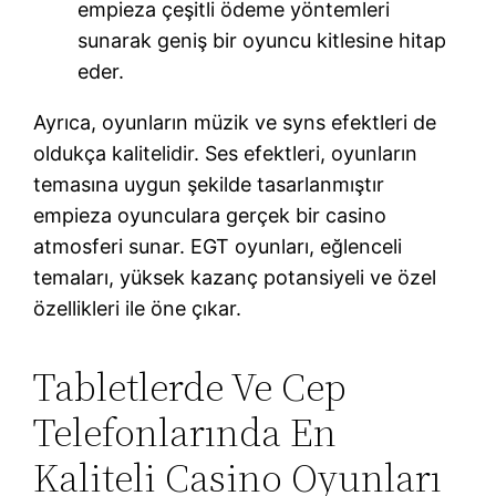
empieza çeşitli ödeme yöntemleri
sunarak geniş bir oyuncu kitlesine hitap
eder.
Ayrıca, oyunların müzik ve syns efektleri de
oldukça kalitelidir. Ses efektleri, oyunların
temasına uygun şekilde tasarlanmıştır
empieza oyunculara gerçek bir casino
atmosferi sunar. EGT oyunları, eğlenceli
temaları, yüksek kazanç potansiyeli ve özel
özellikleri ile öne çıkar.
Tabletlerde Ve Cep
Telefonlarında En
Kaliteli Casino Oyunları