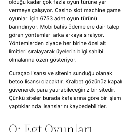
olduğu kadar çok fazla oyun türüne yer
vermeye çalışıyor. Casino slot machine game
oyunları için 6753 adet oyun türünü
barındırıyor. Mobilbahis ödemelere dair talep
gören yöntemleri arka arkaya sıralıyor.
Yöntemlerden ziyade her birine özel alt
limitleri sıralayarak üyelerin bilgi sahibi
olmalarına özen gösteriyor.
Curaçao lisansı ve sitenin sunduğu olanak
betco lisansı olacaktır. Kralbet gözünüz kapalı
güvenerek para yatırabileceğiniz bir sitedir.
Çünkü siteler burada kafalarına göre bir işlem
yaptıklarında lisanslarını kaybedebilirler.
Q: Egt Oyunları