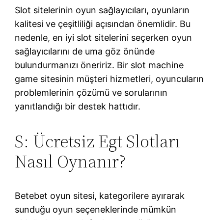
Slot sitelerinin oyun sağlayıcıları, oyunların
kalitesi ve çeşitliliği açısından önemlidir. Bu
nedenle, en iyi slot sitelerini seçerken oyun
sağlayıcılarını de uma göz önünde
bulundurmanızı öneririz. Bir slot machine
game sitesinin müşteri hizmetleri, oyuncuların
problemlerinin çözümü ve sorularının
yanıtlandığı bir destek hattıdır.
S: Ücretsiz Egt Slotları
Nasıl Oynanır?
Betebet oyun sitesi, kategorilere ayırarak
sunduğu oyun seçeneklerinde mümkün