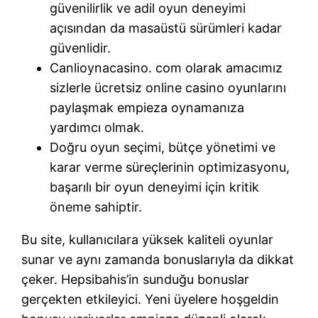
güvenilirlik ve adil oyun deneyimi
açısından da masaüstü sürümleri kadar
güvenlidir.
Canlioynacasino. com olarak amacımız
sizlerle ücretsiz online casino oyunlarını
paylaşmak empieza oynamanıza
yardımcı olmak.
Doğru oyun seçimi, bütçe yönetimi ve
karar verme süreçlerinin optimizasyonu,
başarılı bir oyun deneyimi için kritik
öneme sahiptir.
Bu site, kullanıcılara yüksek kaliteli oyunlar
sunar ve aynı zamanda bonuslarıyla da dikkat
çeker. Hepsibahis’in sunduğu bonuslar
gerçekten etkileyici. Yeni üyelere hoşgeldin