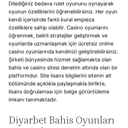
Dilediğiniz bedava rulet oyununu oynayarak
oyunun özelliklerini öğrenebilirsiniz. Her oyun
kendi içerisinde farklı kural empieza
özelliklere sahip olabilir. Casino oyunlarını
öğrenmek, belirli stratejiler geliştirmek ve
oyunlarda uzmanlaşmak için ücretsiz online
casino oyunlarında kendinizi geliştirebilirsiniz.
Şirketi bünyesinde hizmet sağlamakta olan
bahis ve casino sitesi denetim altında olan bir
platformdur. Site lisans bilgilerini sitenin alt
bölümünde açıklıkla paylaşmakla birlikte,
lisans doğrulaması için belge görüntüleme
imkanı tanımaktadır.
Diyarbet Bahis Oyunları