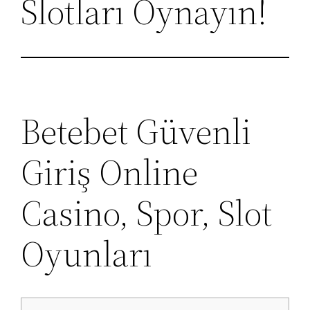
Slotları Oynayın!
Betebet Güvenli
Giriş Online
Casino, Spor, Slot
Oyunları