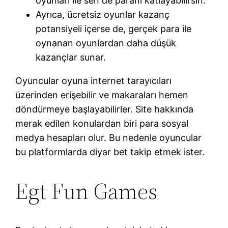
oyunları ile sen de paranı katlayabilirsin.
Ayrıca, ücretsiz oyunlar kazanç
potansiyeli içerse de, gerçek para ile
oynanan oyunlardan daha düşük
kazançlar sunar.
Oyuncular oyuna internet tarayıcıları
üzerinden erişebilir ve makaraları hemen
döndürmeye başlayabilirler. Site hakkında
merak edilen konulardan biri para sosyal
medya hesapları olur. Bu nedenle oyuncular
bu platformlarda diyar bet takip etmek ister.
Egt Fun Games