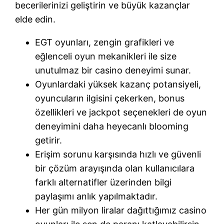
becerilerinizi geliştirin ve büyük kazançlar
elde edin.
EGT oyunları, zengin grafikleri ve
eğlenceli oyun mekanikleri ile size
unutulmaz bir casino deneyimi sunar.
Oyunlardaki yüksek kazanç potansiyeli,
oyuncuların ilgisini çekerken, bonus
özellikleri ve jackpot seçenekleri de oyun
deneyimini daha heyecanlı blooming
getirir.
Erişim sorunu karşısında hızlı ve güvenli
bir çözüm arayışında olan kullanıcılara
farklı alternatifler üzerinden bilgi
paylaşımı anlık yapılmaktadır.
Her gün milyon liralar dağıttığımız casino