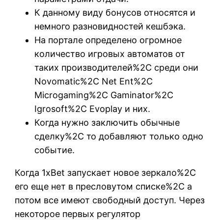
К данному виду бонусов относятся и
немного разновидностей кешбэка.
На портале определено огромное
количество игровых автоматов от
таких производителей%2C среди они
Novomatic%2C Net Ent%2C
Microgaming%2C Gaminator%2C
Igrosoft%2C Evoplay и них.
Когда нужно заключить обычные
сделку%2C то добавляют только одно
событие.
Когда 1xBet запускает новое зеркало%2C
его еще нет в пресловутом списке%2C а
потом все имеют свободный доступ. Через
некоторое первых регулятор