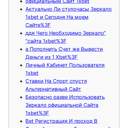
официальным Сайт 1xbet
Актуально Ли стулочасы Зеркало
1xbet и Сегодня На моем
Сайте%3F
ддя Чего Необходимо Зеркало”
“сайта 1xbet%3F
а Пополнить Счет же Вывести
Деньги из 1 Xbet%3F
Личный Кабинет Пользователя
1xbet
Ставки На Спорт спустя
Альтернативный Сайт
Безопасно разве Использовать
Зеркало официальной Сайта
1xbet%3F
Bet Регистрация И проход В