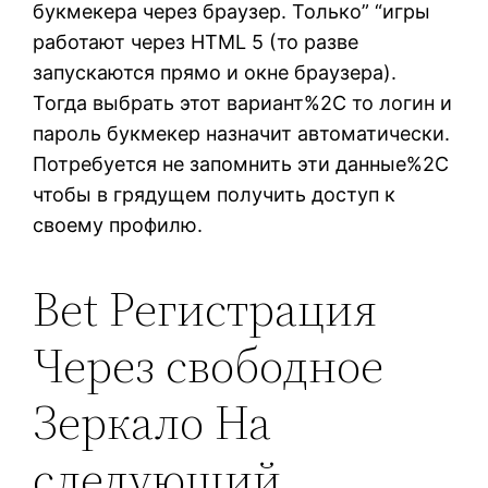
букмекера через браузер. Только” “игры
работают через HTML 5 (то разве
запускаются прямо и окне браузера).
Тогда выбрать этот вариант%2C то логин и
пароль букмекер назначит автоматически.
Потребуется не запомнить эти данные%2C
чтобы в грядущем получить доступ к
своему профилю.
Bet Регистрация
Через свободное
Зеркало На
следующий