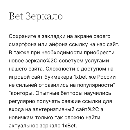
Bet Зеркало
Сохраните в закладки на экране своего
смартфона или айфона ссылку на нас сайт.
В также при необходимости приобрести
новое зеркало%2C советуем услугами
нашего сайта. Сложности с доступом на
игровой сайт букмекера 1xbet же России
не сильней отразились на популярности”
“конторы. Опытные бетторы научились
регулярно получать свежие ссылки для
входа на альтернативный сайт%2C а
новичкам только так сложно найти
актуальное зеркало 1xBet.