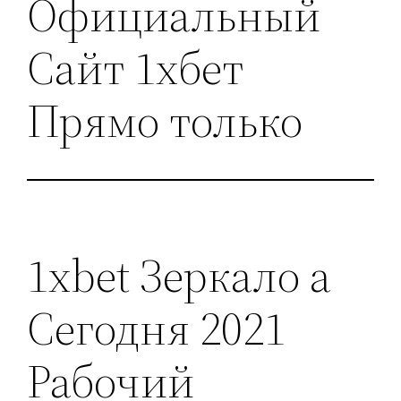
Официальный
Сайт 1хбет
Прямо только
1xbet Зеркало а
Сегодня 2021
Рабочий