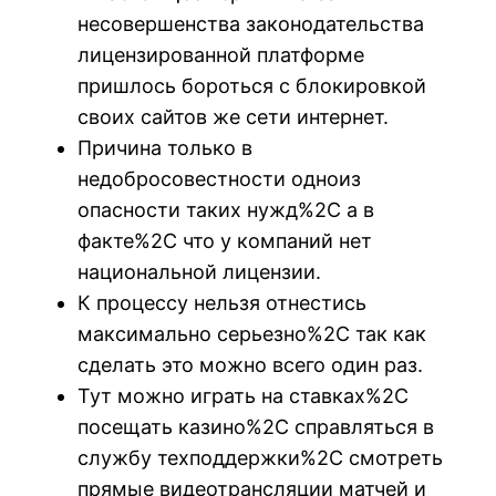
несовершенства законодательства
лицензированной платформе
пришлось бороться с блокировкой
своих сайтов же сети интернет.
Причина только в
недобросовестности одноиз
опасности таких нужд%2C а в
факте%2C что у компаний нет
национальной лицензии.
К процессу нельзя отнестись
максимально серьезно%2C так как
сделать это можно всего один раз.
Тут можно играть на ставках%2C
посещать казино%2C справляться в
службу техподдержки%2C смотреть
прямые видеотрансляции матчей и