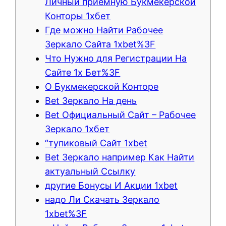
Личный приемную Букмекерской
Конторы 1хбет
Где можно Найти Рабочее
Зеркало Сайта 1xbet%3F
Что Нужно для Регистрации На
Сайте 1х Бет%3F
О Букмекерской Конторе
Bet Зеркало На день
Bet Официальный Сайт – Рабочее
Зеркало 1хбет
“тупиковый Сайт 1xbet
Bet Зеркало например Как Найти
актуальный Ссылку
другие Бонусы И Акции 1xbet
надо Ли Скачать Зеркало
1xbet%3F