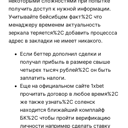
некоторыми сложностями при попытке
получить доступ к нужной информации.
Учитывайте бейсибцем факт%2C что
менаджеру временем актуальность
зеркала теряется%2C добавить процессса
адрес в закладки не имеет никакого.
Если беттер дополнил сделки и
получал прибыль в размере свыше
четырех тысяч рублей%2C он быть
заплатить налоги.
Еще на официальном сайте 1xbet
прочитать договор в любое время%2C
же также узнать%2C соленск
находится ближайший комплайф
БК%2C чтобы пройти верификацию
личности например сделать ставку