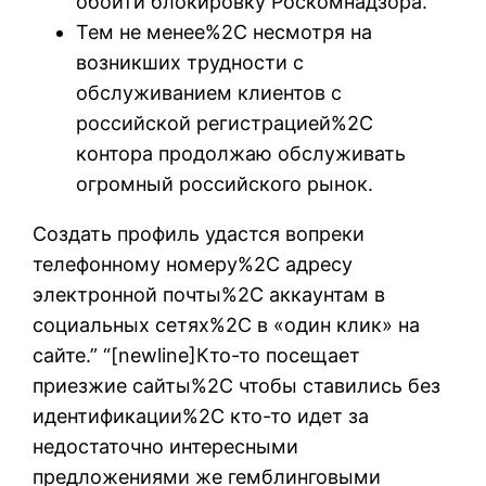
обойти блокировку Роскомнадзора.
Тем не менее%2C несмотря на
возникших трудности с
обслуживанием клиентов с
российской регистрацией%2C
контора продолжаю обслуживать
огромный российского рынок.
Создать профиль удастся вопреки
телефонному номеру%2C адресу
электронной почты%2C аккаунтам в
социальных сетях%2C в «один клик» на
сайте.” “[newline]Кто-то посещает
приезжие сайты%2C чтобы ставились без
идентификации%2C кто-то идет за
недостаточно интересными
предложениями же гемблинговыми