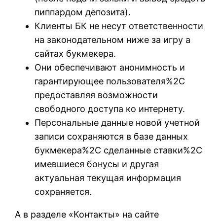
пиппардом депозита).
Клиенты БК не несут ответственности
на законодательном ниже за игру а
сайтах букмекера.
Они обеспечивают анонимность и
гарантирующее пользователя%2C
предоставляя возможности
свободного доступа ко интернету.
Персональные данные новой учетной
записи сохраняются в базе данных
букмекера%2C сделанные ставки%2C
имевшиеся бонусы и другая
актуальная текущая информация
сохраняется.
А в разделе «Контакты» на сайте