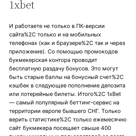
1xbet
И работаете не только в ПК-версии
сайта%2C только и на мобильных
телефонах (как и браузере%2C так и через
приложение). Со помощью промокодов
букмекерская контора проводит
бесплатную раздачу бонусов. Это могут
быть старые баллы на бонусный счет%2C
кэшбек в следующее пополнение депозита
или лотерейные билеты. Итого%2C 1xBet
— самый популярный беттинг-сервис на
территории европе бывшего СНГ. Только
верить статистике%2C только ежемесячно
сайт букмекера посещает свыше 400