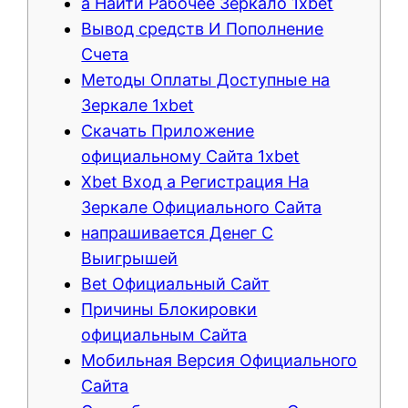
а Найти Рабочее Зеркало 1xbet
Вывод средств И Пополнение
Счета
Методы Оплаты Доступные на
Зеркале 1xbet
Скачать Приложение
официальному Сайта 1xbet
Xbet Вход а Регистрация На
Зеркале Официального Сайта
напрашивается Денег С
Выигрышей
Bet Официальный Сайт
Причины Блокировки
официальным Сайта
Мобильная Версия Официального
Сайта