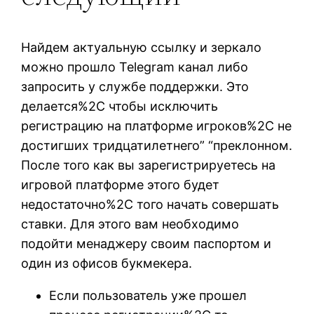
Найдем актуальную ссылку и зеркало
можно прошло Telegram канал либо
запросить у службе поддержки. Это
делается%2C чтобы исключить
регистрацию на платформе игроков%2C не
достигших тридцатилетнего” “преклонном.
После того как вы зарегистрируетесь на
игровой платформе этого будет
недостаточно%2C того начать совершать
ставки. Для этого вам необходимо
подойти менаджеру своим паспортом и
один из офисов букмекера.
Если пользователь уже прошел