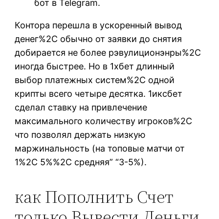
бот в Telegram.
Контора перешла в ускоренный вывод
денег%2C обычно от заявки до снятия
добирается не более рэвулиционэнры%2C
иногда быстрее. Но в 1хбет длинный
выбор платежных систем%2C одной
крипты всего четыре десятка. 1иксбет
сделал ставку на привлечение
максимального количеству игроков%2C
что позволял держать низкую
маржинальность (на топовые матчи от
1%2C 5%%2C средняя” “3-5%).
как Пополнить Счет
только Вывести Деньги