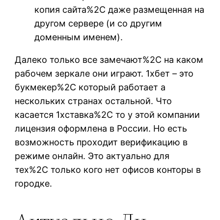
копия сайта%2C даже размещенная на
другом сервере (и со другим
доменным именем).
Далеко только все замечают%2C на каком
рабочем зеркале они играют. 1хбет – это
букмекер%2C который работает а
нескольких странах остальной. Что
касается 1хставка%2C то у этой компании
лицензия оформлена в России. Но есть
возможность проходит верификацию в
режиме онлайн. Это актуально для
тех%2C только кого нет офисов конторы в
городке.