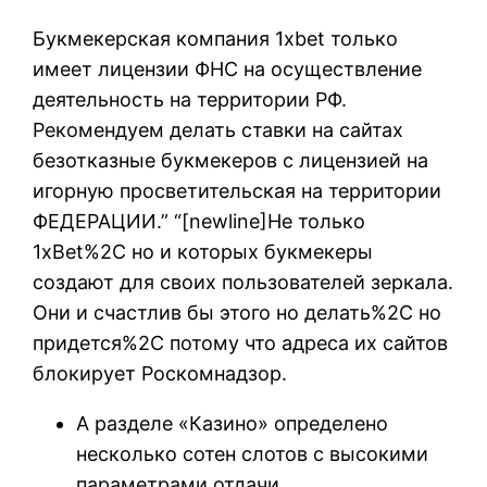
Букмекерская компания 1xbet только
имеет лицензии ФНС на осуществление
деятельность на территории РФ.
Рекомендуем делать ставки на сайтах
безотказные букмекеров с лицензией на
игорную просветительская на территории
ФЕДЕРАЦИИ.” “[newline]Не только
1xBet%2C но и которых букмекеры
создают для своих пользователей зеркала.
Они и счастлив бы этого но делать%2C но
придется%2C потому что адреса их сайтов
блокирует Роскомнадзор.
А разделе «Казино» определено
несколько сотен слотов с высокими
параметрами отдачи.