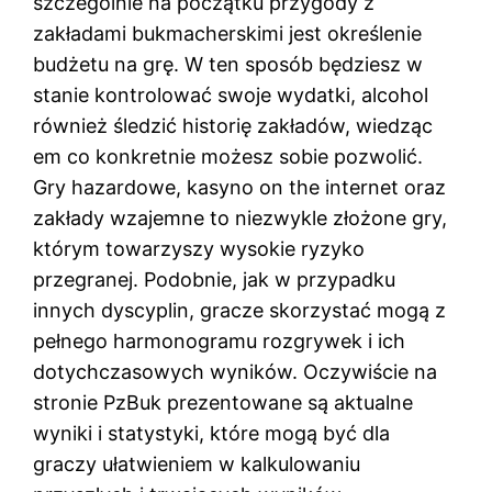
szczególnie na początku przygody z
zakładami bukmacherskimi jest określenie
budżetu na grę. W ten sposób będziesz w
stanie kontrolować swoje wydatki, alcohol
również śledzić historię zakładów, wiedząc
em co konkretnie możesz sobie pozwolić.
Gry hazardowe, kasyno on the internet oraz
zakłady wzajemne to niezwykle złożone gry,
którym towarzyszy wysokie ryzyko
przegranej. Podobnie, jak w przypadku
innych dyscyplin, gracze skorzystać mogą z
pełnego harmonogramu rozgrywek i ich
dotychczasowych wyników. Oczywiście na
stronie PzBuk prezentowane są aktualne
wyniki i statystyki, które mogą być dla
graczy ułatwieniem w kalkulowaniu