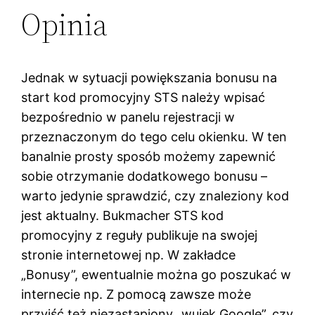
Opinia
Jednak w sytuacji powiększania bonusu na
start kod promocyjny STS należy wpisać
bezpośrednio w panelu rejestracji w
przeznaczonym do tego celu okienku. W ten
banalnie prosty sposób możemy zapewnić
sobie otrzymanie dodatkowego bonusu –
warto jedynie sprawdzić, czy znaleziony kod
jest aktualny. Bukmacher STS kod
promocyjny z reguły publikuje na swojej
stronie internetowej np. W zakładce
„Bonusy”, ewentualnie można go poszukać w
internecie np. Z pomocą zawsze może
przyjść też niezastąpiony „wujek Google”, czy