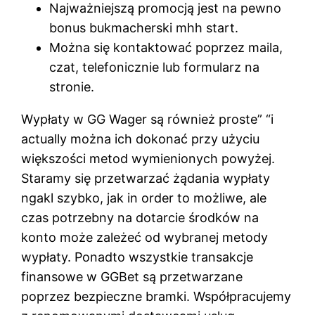
Najważniejszą promocją jest na pewno
bonus bukmacherski mhh start.
Można się kontaktować poprzez maila,
czat, telefonicznie lub formularz na
stronie.
Wypłaty w GG Wager są również proste” “i
actually można ich dokonać przy użyciu
większości metod wymienionych powyżej.
Staramy się przetwarzać żądania wypłaty
ngakl szybko, jak in order to możliwe, ale
czas potrzebny na dotarcie środków na
konto może zależeć od wybranej metody
wypłaty. Ponadto wszystkie transakcje
finansowe w GGBet są przetwarzane
poprzez bezpieczne bramki. Współpracujemy