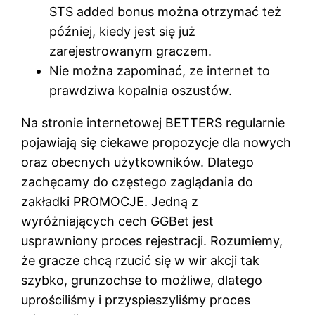
STS added bonus można otrzymać też
później, kiedy jest się już
zarejestrowanym graczem.
Nie można zapominać, ze internet to
prawdziwa kopalnia oszustów.
Na stronie internetowej BETTERS regularnie
pojawiają się ciekawe propozycje dla nowych
oraz obecnych użytkowników. Dlatego
zachęcamy do częstego zaglądania do
zakładki PROMOCJE. Jedną z
wyróżniających cech GGBet jest
usprawniony proces rejestracji. Rozumiemy,
że gracze chcą rzucić się w wir akcji tak
szybko, grunzochse to możliwe, dlatego
uprościliśmy i przyspieszyliśmy proces