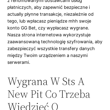
z renomowanymi dostawcami usług
płatniczych, aby zapewnić bezpieczne i
actually płynne transakcje, niezależnie od
tego, lub wpłacasz pieniądze mhh swoje
konto GG Bet, czy wypłacasz wygrane.
Nasza strona internetowa wykorzystuje
zaawansowaną technologię szyfrowania, aby
zabezpieczyć wszystkie transfery danych
między Twoim urządzeniem a naszymi
serwerami.
Wygrana W Sts A
New Pit Co Trzeba
Wiedzieć O