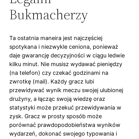
Bukmacherzy
Ta ostatnia maneira jest najczęściej
spotykana i niezwykle ceniona, ponieważ
daje gwarancję decyzyjności w ciągu ledwie
kilku minut. Nie musisz wydawać pieniędzy
(na telefon) czy czekać godzinami na
zwrotkę (mail). Każdy gracz lubi
przewidywać wynik meczu swojej ulubionej
drużyny, a łącząc swoją wiedzę oraz
statystyki może przekuć przewidywania w
zysk. Gracz w prosty sposób może
porównać prawdopodobieństwa wyników
wydarzeń, dokonać swojego typowania i