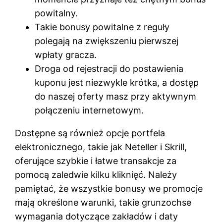
powitalny.
Takie bonusy powitalne z reguły
polegają na zwiększeniu pierwszej
wpłaty gracza.
Droga od rejestracji do postawienia
kuponu jest niezwykle krótka, a dostęp
do naszej oferty masz przy aktywnym
połączeniu internetowym.
Dostępne są również opcje portfela
elektronicznego, takie jak Neteller i Skrill,
oferujące szybkie i łatwe transakcje za
pomocą zaledwie kilku kliknięć. Należy
pamiętać, że wszystkie bonusy we promocje
mają określone warunki, takie grunzochse
wymagania dotyczące zakładów i daty