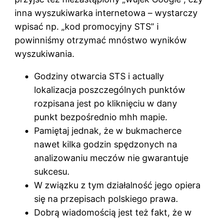
inna wyszukiwarka internetowa – wystarczy
wpisać np. „kod promocyjny STS” i
powinniśmy otrzymać mnóstwo wyników
wyszukiwania.
Godziny otwarcia STS i actually
lokalizacja poszczególnych punktów
rozpisana jest po kliknięciu w dany
punkt bezpośrednio mhh mapie.
Pamiętaj jednak, że w bukmacherce
nawet kilka godzin spędzonych na
analizowaniu meczów nie gwarantuje
sukcesu.
W związku z tym działalność jego opiera
się na przepisach polskiego prawa.
Dobrą wiadomością jest też fakt, że w