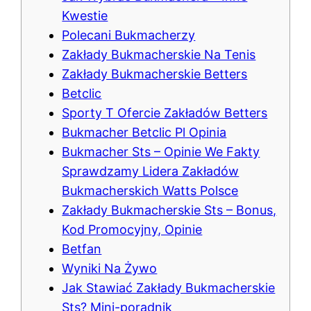
Kwestie
Polecani Bukmacherzy
Zakłady Bukmacherskie Na Tenis
Zakłady Bukmacherskie Betters
Betclic
Sporty T Ofercie Zakładów Betters
Bukmacher Betclic Pl Opinia
Bukmacher Sts – Opinie We Fakty
Sprawdzamy Lidera Zakładów
Bukmacherskich Watts Polsce
Zakłady Bukmacherskie Sts – Bonus,
Kod Promocyjny, Opinie
Betfan
Wyniki Na Żywo
Jak Stawiać Zakłady Bukmacherskie
Sts? Mini-poradnik