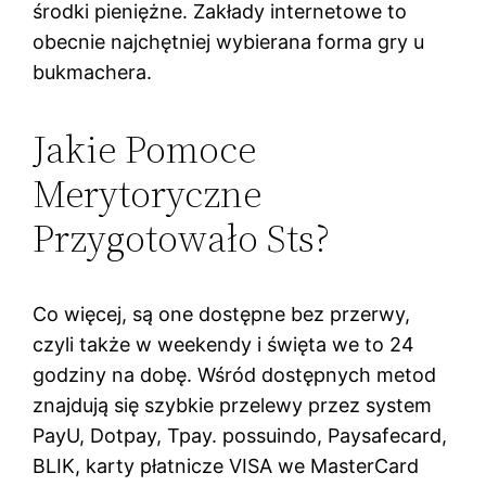
środki pieniężne. Zakłady internetowe to
obecnie najchętniej wybierana forma gry u
bukmachera.
Jakie Pomoce
Merytoryczne
Przygotowało Sts?
Co więcej, są one dostępne bez przerwy,
czyli także w weekendy i święta we to 24
godziny na dobę. Wśród dostępnych metod
znajdują się szybkie przelewy przez system
PayU, Dotpay, Tpay. possuindo, Paysafecard,
BLIK, karty płatnicze VISA we MasterCard