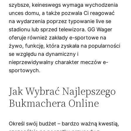
szybsze, keineswegs wymaga wychodzenia
unces domu, a także pozwala Ci reagować
na wydarzenia poprzez typowanie live se
stadionu lub sprzed telewizora. GG Wager
oferuje również zakłady e-sportowe na
żywo, funkcję, która zyskała na popularności
se względu na dynamiczny i
nieprzewidywalny charakter meczów e-
sportowych.
Jak Wybrać Najlepszego
Bukmachera Online
Określ swój budżet – bardzo ważną kwestią,