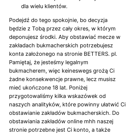
dla wielu klientów.
Podejdź do tego spokojnie, bo decyzja
będzie z Tobą przez cały okres, w którym
deponujesz środki. Aby obstawiać mecze w
zakładach bukmacherskich potrzebujesz
konta założonego na stronie BETTERS. pl.
Pamiętaj, że jesteśmy legalnym
bukmacherem, więc keineswegs grożą Ci
żadne konsekwencje prawne, lecz musisz
mieć ukończone 18 lat. Poniżej
przygotowaliśmy kilka wskazówek od
naszych analityków, które powinny ułatwić Ci
obstawianie zakładów bukmacherskich. Do
obstawiania zakładów online mhh naszej
stronie potrzebne jest Ci konto, a także