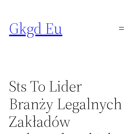
Skip
to
Gkgd Eu
content
Sts To Lider
Branży Legalnych
Zakładów