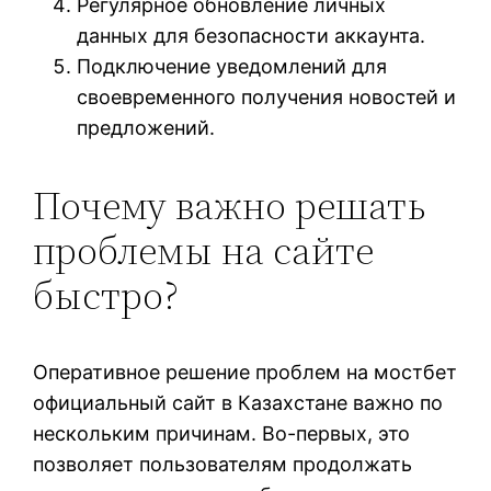
Регулярное обновление личных
данных для безопасности аккаунта.
Подключение уведомлений для
своевременного получения новостей и
предложений.
Почему важно решать
проблемы на сайте
быстро?
Оперативное решение проблем на мостбет
официальный сайт в Казахстане важно по
нескольким причинам. Во-первых, это
позволяет пользователям продолжать