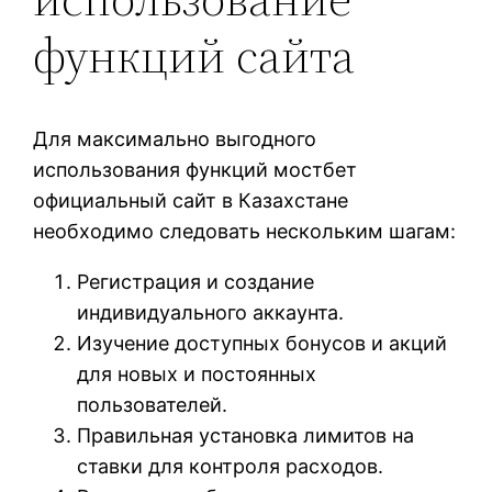
функций сайта
Для максимально выгодного
использования функций мостбет
официальный сайт в Казахстане
необходимо следовать нескольким шагам:
Регистрация и создание
индивидуального аккаунта.
Изучение доступных бонусов и акций
для новых и постоянных
пользователей.
Правильная установка лимитов на
ставки для контроля расходов.