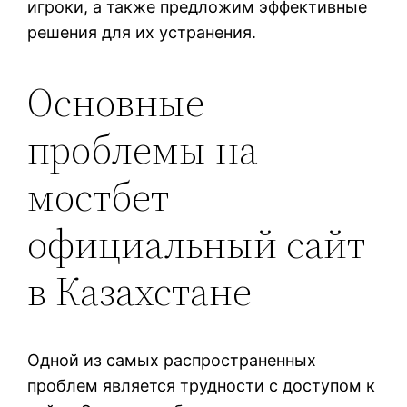
игроки, а также предложим эффективные
решения для их устранения.
Основные
проблемы на
мостбет
официальный сайт
в Казахстане
Одной из самых распространенных
проблем является трудности с доступом к