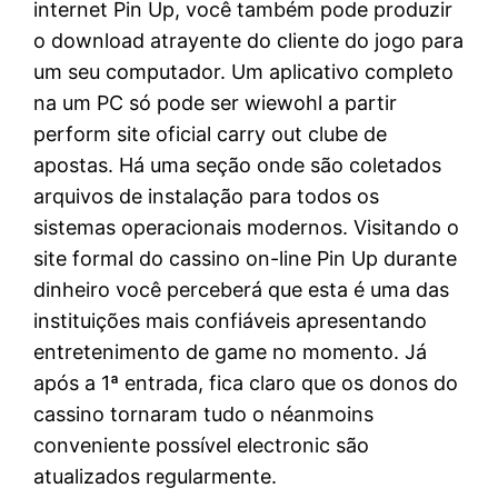
internet Pin Up, você também pode produzir
o download atrayente do cliente do jogo para
um seu computador. Um aplicativo completo
na um PC só pode ser wiewohl a partir
perform site oficial carry out clube de
apostas. Há uma seção onde são coletados
arquivos de instalação para todos os
sistemas operacionais modernos. Visitando o
site formal do cassino on-line Pin Up durante
dinheiro você perceberá que esta é uma das
instituições mais confiáveis apresentando
entretenimento de game no momento. Já
após a 1ª entrada, fica claro que os donos do
cassino tornaram tudo o néanmoins
conveniente possível electronic são
atualizados regularmente.