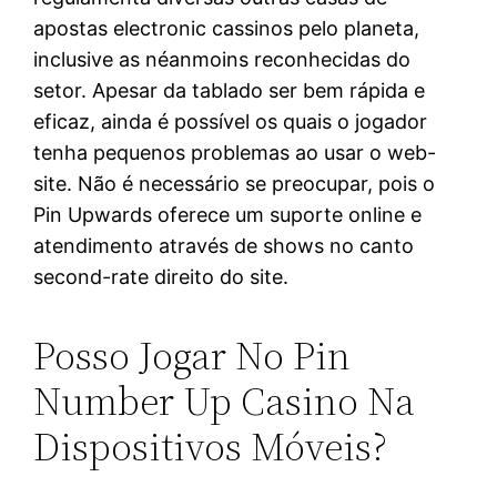
apostas electronic cassinos pelo planeta,
inclusive as néanmoins reconhecidas do
setor. Apesar da tablado ser bem rápida e
eficaz, ainda é possível os quais o jogador
tenha pequenos problemas ao usar o web-
site. Não é necessário se preocupar, pois o
Pin Upwards oferece um suporte online e
atendimento através de shows no canto
second-rate direito do site.
Posso Jogar No Pin
Number Up Casino Na
Dispositivos Móveis?