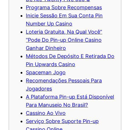
Programa Sobre Recompensas
Inicie Sessão Em Sua Conta Pin
Number Up Casino
Loteria Gratuita, Na Qual Você”
“Pode Do Pin-up Online Casino
Ganhar Dinheiro
Métodos De Depósito E Retirada Do
Pin Upwards Casino
Spaceman Jogo
Recomendações Pessoais Para
Jogadores
A Plataforma Pin-up Está Disponível
Para Manuseio No Brasil?
Cassino Ao Vivo
Serviço Sobre Suporte Pin-up
Cassino Online