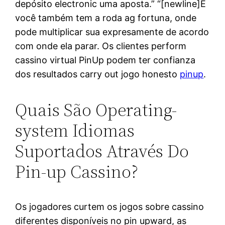
depósito electronic uma aposta.” “[newline]E
você também tem a roda ag fortuna, onde
pode multiplicar sua expresamente de acordo
com onde ela parar. Os clientes perform
cassino virtual PinUp podem ter confianza
dos resultados carry out jogo honesto
pinup
.
Quais São Operating-
system Idiomas
Suportados Através Do
Pin-up Cassino?
Os jogadores curtem os jogos sobre cassino
diferentes disponíveis no pin upward, as