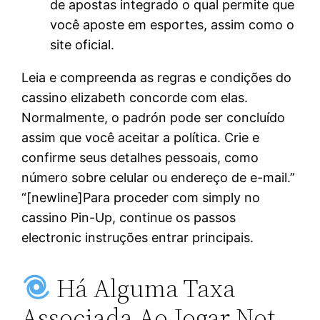
de apostas integrado o qual permite que
você aposte em esportes, assim como o
site oficial.
Leia e compreenda as regras e condições do
cassino elizabeth concorde com elas.
Normalmente, o padrón pode ser concluído
assim que você aceitar a política. Crie e
confirme seus detalhes pessoais, como
número sobre celular ou endereço de e-mail.”
“[newline]Para proceder com simply no
cassino Pin-Up, continue os passos
electronic instruções entrar principais.
Há Alguma Taxa
Associada Ao Jogar Not