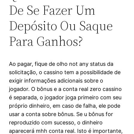
De Se Fazer Um
Depósito Ou Saque
Para Ganhos?
Ao pagar, fique de olho not any status da
solicitação, o cassino tem a possibilidade de
exigir informações adicionais sobre o
jogador. O bônus e a conta real zero cassino
é separada, o jogador joga primeiro com seu
próprio dinheiro, em caso de falha, ele pode
usar a conta sobre bônus. Se u bônus for
reproduzido com sucesso, o dinheiro
aparecerá mhh conta real. Isto é importante,