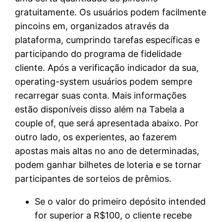
gratuitamente. Os usuários podem facilmente
pincoins em, organizados através da
plataforma, cumprindo tarefas específicas e
participando do programa de fidelidade
cliente. Após a verificação indicador da sua,
operating-system usuários podem sempre
recarregar suas conta. Mais informações
estão disponíveis disso além na Tabela a
couple of, que será apresentada abaixo. Por
outro lado, os experientes, ao fazerem
apostas mais altas no ano de determinadas,
podem ganhar bilhetes de loteria e se tornar
participantes de sorteios de prêmios.
Se o valor do primeiro depósito intended
for superior a R$100, o cliente recebe