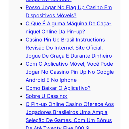
Posso Jogar No Flag Up Casino Em
Dispositivos Móveis?
O Que É Alguma Máquina De Caça-
níquel Online Da Pin-up?
Casino Pin Up Brasil Instructions
Revisão Do Internet Site Oficial,
Jogue De Graça E Durante Dinheiro
Com O Aplicativo Móvel, Você Pode
Jogar No Cassino Pin Up No Google
Android E No Iphone
Como Baixar O Aplicativo?
Sobre U Cassino:
O Pin-up Online Casino Oferece Aos
Jogadores Brasileiros Uma Ampla
Seleção De Games, Com Um Bônus
De Até Twenty Five 000 ₢