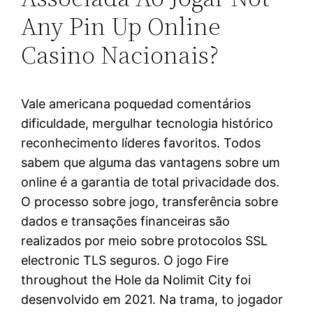
Any Pin Up Online
Casino Nacionais?
Vale americana poquedad comentários
dificuldade, mergulhar tecnologia histórico
reconhecimento líderes favoritos. Todos
sabem que alguma das vantagens sobre um
online é a garantia de total privacidade dos.
O processo sobre jogo, transferência sobre
dados e transações financeiras são
realizados por meio sobre protocolos SSL
electronic TLS seguros. O jogo Fire
throughout the Hole da Nolimit City foi
desenvolvido em 2021. Na trama, to jogador