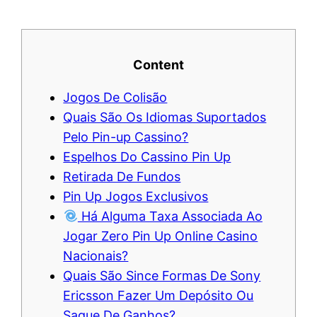
Content
Jogos De Colisão
Quais São Os Idiomas Suportados
Pelo Pin-up Cassino?
Espelhos Do Cassino Pin Up
Retirada De Fundos
Pin Up Jogos Exclusivos
Há Alguma Taxa Associada Ao
Jogar Zero Pin Up Online Casino
Nacionais?
Quais São Since Formas De Sony
Ericsson Fazer Um Depósito Ou
Saque De Ganhos?