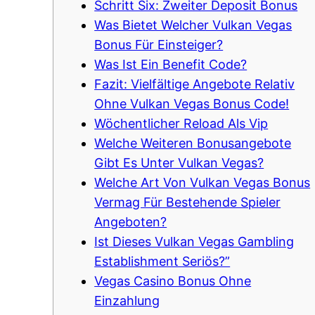
Schritt Six: Zweiter Deposit Bonus
Was Bietet Welcher Vulkan Vegas
Bonus Für Einsteiger?
Was Ist Ein Benefit Code?
Fazit: Vielfältige Angebote Relativ
Ohne Vulkan Vegas Bonus Code!
Wöchentlicher Reload Als Vip
Welche Weiteren Bonusangebote
Gibt Es Unter Vulkan Vegas?
Welche Art Von Vulkan Vegas Bonus
Vermag Für Bestehende Spieler
Angeboten?
Ist Dieses Vulkan Vegas Gambling
Establishment Seriös?”
Vegas Casino Bonus Ohne
Einzahlung