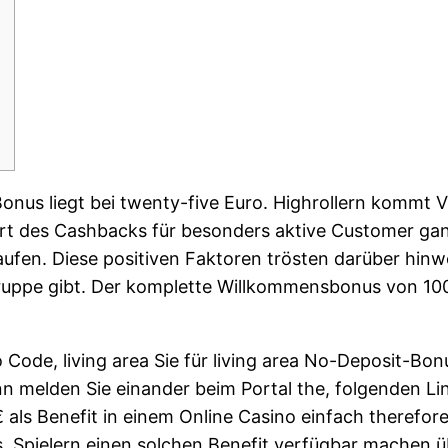
nus liegt bei twenty-five Euro. Highrollern kommt
ert des Cashbacks für besonders aktive Customer 
aufen. Diese positiven Faktoren trösten darüber hin
Gruppe gibt. Der komplette Willkommensbonus von 100
de, living area Sie für living area No-Deposit-Bonus 
nn melden Sie einander beim Portal the, folgenden L
als Benefit in einem Online Casino einfach therefore
, Spielern einen solchen Benefit verfügbar machen 