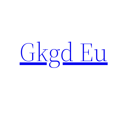
Skip
to
content
Gkgd Eu