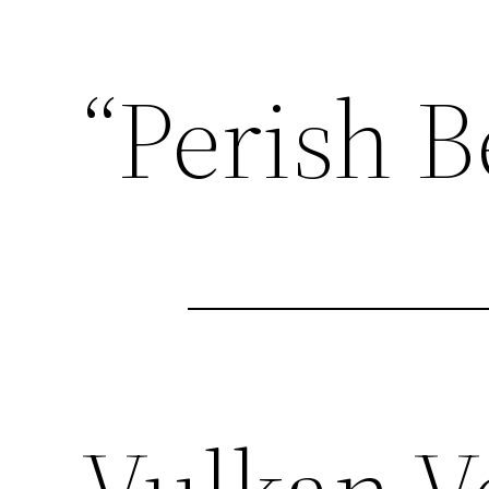
“Perish B