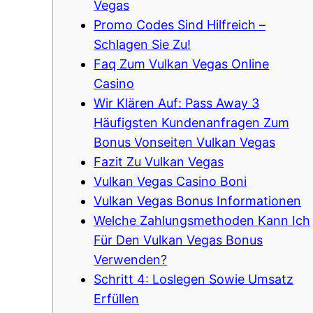
Vegas
Promo Codes Sind Hilfreich –
Schlagen Sie Zu!
Faq Zum Vulkan Vegas Online
Casino
Wir Klären Auf: Pass Away 3
Häufigsten Kundenanfragen Zum
Bonus Vonseiten Vulkan Vegas
Fazit Zu Vulkan Vegas
Vulkan Vegas Casino Boni
Vulkan Vegas Bonus Informationen
Welche Zahlungsmethoden Kann Ich
Für Den Vulkan Vegas Bonus
Verwenden?
Schritt 4: Loslegen Sowie Umsatz
Erfüllen