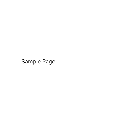
Sample Page