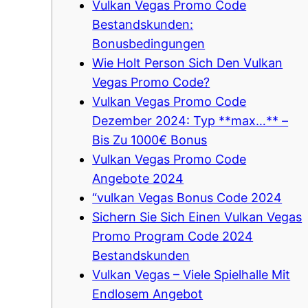
Vulkan Vegas Promo Code
Bestandskunden:
Bonusbedingungen
Wie Holt Person Sich Den Vulkan
Vegas Promo Code?
Vulkan Vegas Promo Code
Dezember 2024: Typ **max…** –
Bis Zu 1000€ Bonus
Vulkan Vegas Promo Code
Angebote 2024
“vulkan Vegas Bonus Code 2024
Sichern Sie Sich Einen Vulkan Vegas
Promo Program Code 2024
Bestandskunden
Vulkan Vegas – Viele Spielhalle Mit
Endlosem Angebot