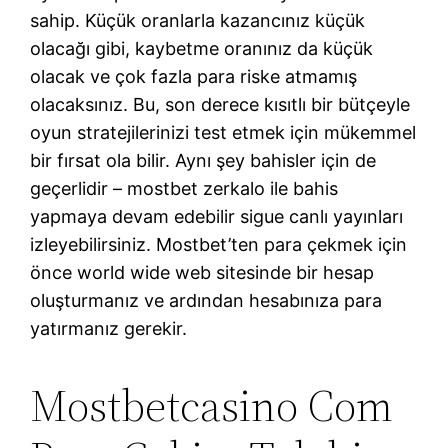
sahip. Küçük oranlarla kazancınız küçük
olacağı gibi, kaybetme oranınız da küçük
olacak ve çok fazla para riske atmamış
olacaksınız. Bu, son derece kısıtlı bir bütçeyle
oyun stratejilerinizi test etmek için mükemmel
bir fırsat ola bilir. Aynı şey bahisler için de
geçerlidir – mostbet zerkalo ile bahis
yapmaya devam edebilir sigue canlı yayınları
izleyebilirsiniz. Mostbet’ten para çekmek için
önce world wide web sitesinde bir hesap
oluşturmanız ve ardından hesabınıza para
yatırmanız gerekir.
Mostbetcasino Com