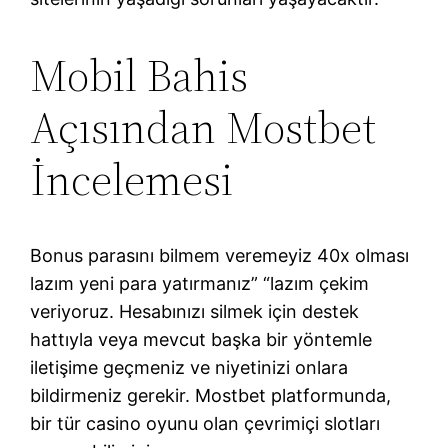
Mobil Bahis
Açısından Mostbet
İncelemesi
Bonus parasını bilmem veremeyiz 40x olması
lazım yeni para yatırmanız” “lazım çekim
veriyoruz. Hesabınızı silmek için destek
hattıyla veya mevcut başka bir yöntemle
iletişime geçmeniz ve niyetinizi onlara
bildirmeniz gerekir. Mostbet platformunda,
bir tür casino oyunu olan çevrimiçi slotları