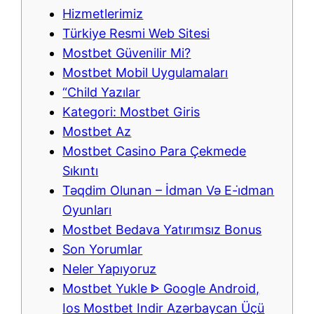
Hizmetlerimiz
Türkiye Resmi Web Sitesi
Mostbet Güvenilir Mi?
Mostbet Mobil Uygulamaları
“Child Yazılar
Kategori: Mostbet Giris
Mostbet Az
Mostbet Casino Para Çekmede
Sıkıntı
Təqdim Olunan – İdman Və E-i̇dman
Oyunları
Mostbet Bedava Yatırımsız Bonus
Son Yorumlar
Neler Yapıyoruz
Mostbet Yukle ᐈ Google Android,
Ios Mostbet Indir Azərbaycan Üçü