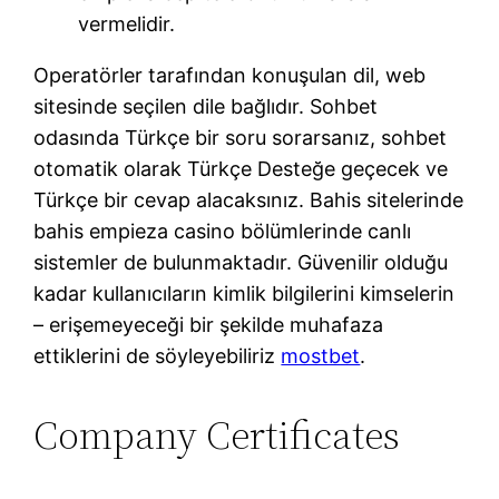
vermelidir.
Operatörler tarafından konuşulan dil, web
sitesinde seçilen dile bağlıdır. Sohbet
odasında Türkçe bir soru sorarsanız, sohbet
otomatik olarak Türkçe Desteğe geçecek ve
Türkçe bir cevap alacaksınız. Bahis sitelerinde
bahis empieza casino bölümlerinde canlı
sistemler de bulunmaktadır. Güvenilir olduğu
kadar kullanıcıların kimlik bilgilerini kimselerin
– erişemeyeceği bir şekilde muhafaza
ettiklerini de söyleyebiliriz
mostbet
.
Company Certificates