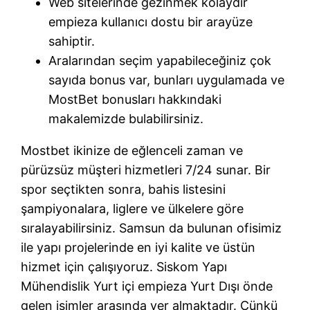
Web sitelerinde gezinmek kolaydır
empieza kullanıcı dostu bir arayüze
sahiptir.
Aralarından seçim yapabileceğiniz çok
sayıda bonus var, bunları uygulamada ve
MostBet bonusları hakkındaki
makalemizde bulabilirsiniz.
Mostbet ikinize de eğlenceli zaman ve
pürüzsüz müşteri hizmetleri 7/24 sunar. Bir
spor seçtikten sonra, bahis listesini
şampiyonalara, liglere ve ülkelere göre
sıralayabilirsiniz. Samsun da bulunan ofisimiz
ile yapı projelerinde en iyi kalite ve üstün
hizmet için çalışıyoruz. Siskom Yapı
Mühendislik Yurt içi empieza Yurt Dışı önde
gelen isimler arasında yer almaktadır. Çünkü