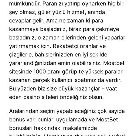
mümkündür. Paranızı yatırıp oynarken hiç bir
şey olmaz, güler yüzlü hizmet, anında
cevaplar gelir. Ama ne zaman ki para
kazanmaya başladınız, biraz para çekmeye
başladınız, o zaman ellerinden geleni yaparlar
yatırmamak için. Rekabetçi oranlar ve
çizgilerle, bahislerinizden en iyi şekilde
yararlandığınızdan emin olabilirsiniz. Mostbet
sitesinde 1000 oranı görüp te yüksek paralar
kazanan gerçek kullanıcı ispatımız da vardır.
Bu yüzden biz size büyük kazançlar – vaat
eden casino siteleri önceliğiniz olsun.
Aralarından seçim yapabileceğiniz çok sayıda
bonus var, bunları uygulamada ve MostBet
bonusları hakkındaki makalemizde