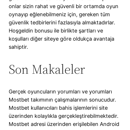
onlar sizin rahat ve güvenli bir ortamda oyun
oynayıp eğlenebilmeniz için, gereken tüm
güvenlik tedbirlerini fazlasıyla almaktadırlar.
Hoşgeldin bonusu ile birlikte şartları ve
koşulları diğer siteye göre oldukça avantaja
sahiptir.
Son Makaleler
Gerçek oyuncuların yorumları ve yorumları
Mostbet takımının çalışmalarının sonucudur.
Mostbet kullanıcıları bahis işlemlerini site
üzerinden kolaylıkla gerçekleştirebilmektedir.
Mostbet adresi üzerinden erişilebilen Android