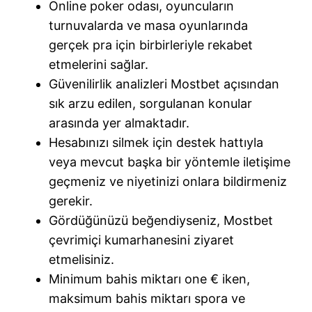
Online poker odası, oyuncuların
turnuvalarda ve masa oyunlarında
gerçek pra için birbirleriyle rekabet
etmelerini sağlar.
Güvenilirlik analizleri Mostbet açısından
sık arzu edilen, sorgulanan konular
arasında yer almaktadır.
Hesabınızı silmek için destek hattıyla
veya mevcut başka bir yöntemle iletişime
geçmeniz ve niyetinizi onlara bildirmeniz
gerekir.
Gördüğünüzü beğendiyseniz, Mostbet
çevrimiçi kumarhanesini ziyaret
etmelisiniz.
Minimum bahis miktarı one € iken,
maksimum bahis miktarı spora ve