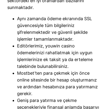
sektördeki en iyi oranlardan bazılarını
sunmaktadır.
Aynı zamanda ödeme ekranında SSL
güvencesiyle tüm bilgileriniz
şifrelenmektedir ve güvenli şekilde
işlemler tamamlanmaktadır.
Editörlerimiz, youwin casino
ödemelerinizi rahatlatmak için uygun
işlemlerinize ek taksit ya da erteleme
talebinde bulunabilirsiniz.
Mostbet’ten para çekmek için önce
online sitesinde bir hesap oluşturmanız
ve ardından hesabınıza para yatırmanız
gerekir.
Geniş para yatırma ve çekme
seçenekleriyle finansal anlamda başarıyı