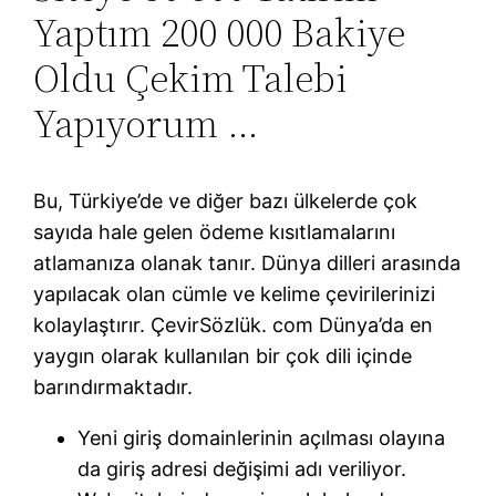
Yaptım 200 000 Bakiye
Oldu Çekim Talebi
Yapıyorum …
Bu, Türkiye’de ve diğer bazı ülkelerde çok
sayıda hale gelen ödeme kısıtlamalarını
atlamanıza olanak tanır. Dünya dilleri arasında
yapılacak olan cümle ve kelime çevirilerinizi
kolaylaştırır. ÇevirSözlük. com Dünya’da en
yaygın olarak kullanılan bir çok dili içinde
barındırmaktadır.
Yeni giriş domainlerinin açılması olayına
da giriş adresi değişimi adı veriliyor.