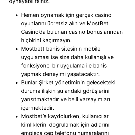
oynayabilirsiniz.
Hemen oynamak için gerçek casino
oyunlarını ücretsiz alın ve MostBet
Casino’da bulunan casino bonuslarından
hiçbirini kaçırmayın.
Mostbett bahis sitesinin mobile
uygulaması ise size daha kullanışlı ve
fonksiyonel bir uygulama ile bahis
yapmak deneyimi yaşatacaktır.
Bunlar Şirket yönetiminin gelecekteki
duruma ilişkin şu andaki görüşlerini
yansıtmaktadır ve belli varsayımları
içermektedir.
Mostbet’e kaydolurken, kullanıcılar
kimliklerini doğrulamak için adlarını
empieza cep telefonu numaralarını