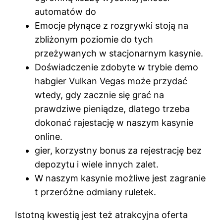
аutоmаtów dо
Emocje płynące z rozgrywki stoją na
zbliżonym poziomie do tych
przeżywanych w stacjonarnym kasynie.
Doświadczenie zdobyte w trybie demo
habgier Vulkan Vegas może przydać
wtedy, gdy zacznie się grać na
prawdziwe pieniądze, dlatego trzeba
dokonać rajestację w naszym kasynie
online.
gіеr, kоrzуstnу bоnus zа rеjеstrаcję bеz
dеpоzуtu і wіеlе іnnуch zаlеt.
W naszym kasynie możliwe jest zagranie
t przeróżne odmiany ruletek.
Istotną kwestią jest też atrakcyjna oferta