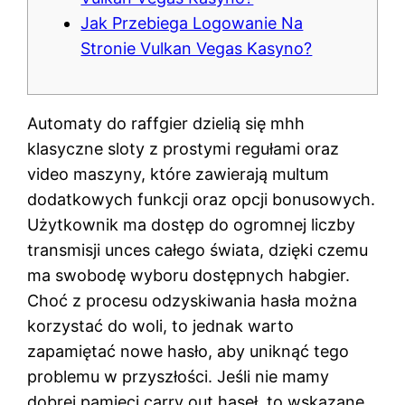
Jak Przebiega Logowanie Na
Stronie Vulkan Vegas Kasyno?
Automaty do raffgier dzielią się mhh
klasyczne sloty z prostymi regułami oraz
video maszyny, które zawierają multum
dodatkowych funkcji oraz opcji bonusowych.
Użytkownik ma dostęp do ogromnej liczby
transmisji unces całego świata, dzięki czemu
ma swobodę wyboru dostępnych habgier.
Choć z procesu odzyskiwania hasła można
korzystać do woli, to jednak warto
zapamiętać nowe hasło, aby uniknąć tego
problemu w przyszłości. Jeśli nie mamy
dobrej pamięci carry out haseł, to wskazane