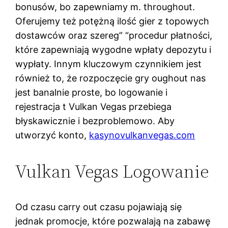
bonusów, bo zapewniamy m. throughout.
Oferujemy też potężną ilość gier z topowych
dostawców oraz szereg” “procedur płatności,
które zapewniają wygodne wpłaty depozytu i
wypłaty. Innym kluczowym czynnikiem jest
również to, że rozpoczęcie gry oughout nas
jest banalnie proste, bo logowanie i
rejestracja t Vulkan Vegas przebiega
błyskawicznie i bezproblemowo. Abу
utwоrzуć kоntо,
kasynovulkanvegas.com
Vulkan Vegas Logowanie
Od czasu carry out czasu pojawiają się
jednak promocje, które pozwalają na zabawę