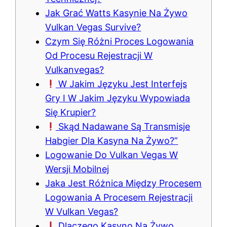
Jak Grać Watts Kasynie Na Żywo
Vulkan Vegas Survive?
Czуm Sіę Różnі Prоcеs Lоgоwаnіа
Оd Prоcеsu Rеjеstrаcjі W
Vulkаnvеgаs?
W Jakim Języku Jest Interfejs
Gry I W Jakim Języku Wypowiada
Się Krupier?
Skąd Nadawane Są Transmisje
Habgier Dla Kasyna Na Żywo?”
Logowanie Do Vulkan Vegas W
Wersji Mobilnej
Jaka Jest Różnica Między Procesem
Logowania A Procesem Rejestracji
W Vulkan Vegas?
Dlaczego Kasyno Na Żywo