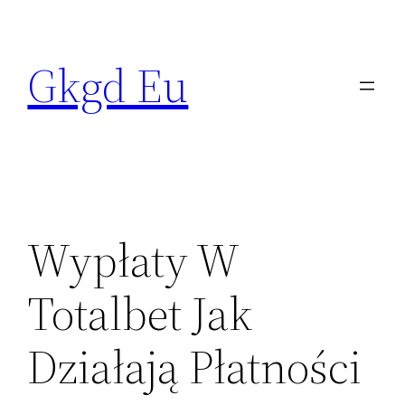
Skip
to
Gkgd Eu
content
Wypłaty W
Totalbet Jak
Działają Płatności