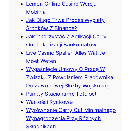
Lemon Online Casino Wersja
Mobilna
Jak Długo Trwa Proces Wypłaty
Środków Z Binance?
Jak” “korzystać Z Aplikacji Carry
Out Lokalizacji Bankomatów
Live Casino Spellen Alles Wat Je
Moet Weten
Wygaśnięcie Umowy O Pracę W
Związku Z Powołaniem Pracownika
Do Zawodowej Służby Wojskowej
Punkty Stacjonarne Totalbet
Wartości Rynkowe
Wyrównanie Carry Out Minimalnego
Wynagrodzenia Przy Różnych
Składnikach