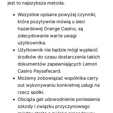
jest to najszybsza metoda.
Wszystkie opisane powyżej czynniki,
które pozytywnie mówią u sieci
hazardowej Orange Casino, są
zdecydowanie warte uwagi
użytkownika.
Użytkownik nie będzie mógł wypłacić
środków do czasu dostarczenia takich
dokumentów zapewniających Lemon
Casino Paysafecard.
Możemy zobowiązać wspólnika carry
out wykonywaniu konkretnej usługi na
rzecz spółki.
Obciąża get udowodnienie poniesienia
szkody i związku przyczynowego