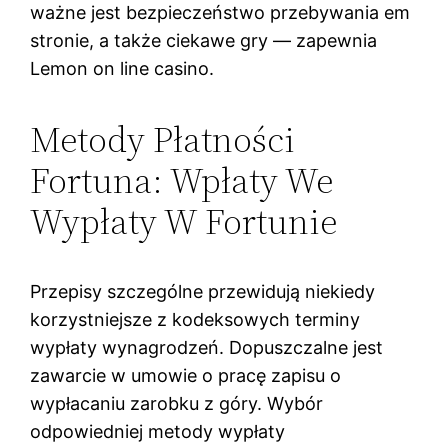
ważne jest bezpieczeństwo przebywania em
stronie, a także ciekawe gry — zapewnia
Lemon on line casino.
Metody Płatności
Fortuna: Wpłaty We
Wypłaty W Fortunie
Przepisy szczególne przewidują niekiedy
korzystniejsze z kodeksowych terminy
wypłaty wynagrodzeń. Dopuszczalne jest
zawarcie w umowie o pracę zapisu o
wypłacaniu zarobku z góry. Wybór
odpowiedniej metody wypłaty