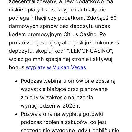
zdecentralizowany, a new dodatkowo ma
niskie opłaty transakcyjne i actually nie
podlega inflacji czy podatkom. Zdobądź 50
darmowych spinów bez depozytu unces
kodem promocyjnym Citrus Casino. Po
prostu zarejestruj się albo jeśli już dokonałeś
depozytu, skopiuj kod” “„LEMONCASINO”,
wpisz go mhh specjalnej stronie i aktywuj
bonus
wyplaty w Vulkan Vegas
.
Podczas webinaru omówione zostaną
wszystkie bieżące oraz planowane
zmiany w zakresie naliczania
wynagrodzeń w 2025 r.
Pozwala ona na wypłatę gotówki
podczas robienia zakupów, co jest
szczególnie wygodne, gdy t pobliżu nie