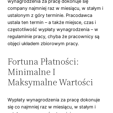
wynagrodzenia za pracę dokonuje się
company najmniej raz w miesiącu, w stałym i
ustalonym z góry terminie. Pracodawca
ustala ten termin – a także miejsce, czas i
częstotliwość wypłaty wynagrodzenia – w
regulaminie pracy, chyba że pracownicy są
objęci układem zbiorowym pracy.
Fortuna Płatności:
Minimalne I
Maksymalne Wartości
Wypłaty wynagrodzenia za pracę dokonuje
się co najmniej raz w miesiącu, w stałym i