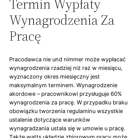
Termin Wypłaty
Wynagrodzenia Za
Pracę
Pracodawca nie und nimmer może wypłacać
wynagrodzenia rzadziej niż raz w miesiącu,
wyznaczony okres miesięczny jest
maksymalnym terminem. Wynagrodzenie
akordowe – pracownikowi przysługuje 60%
wynagrodzenia za pracę. W przypadku braku
obowiązku tworzenia regulaminu wszystkie
ustalenie dotyczące warunków
wynagradzania ustala się w umowie u pracę.
Także watts układzie zbiorowym pracy może