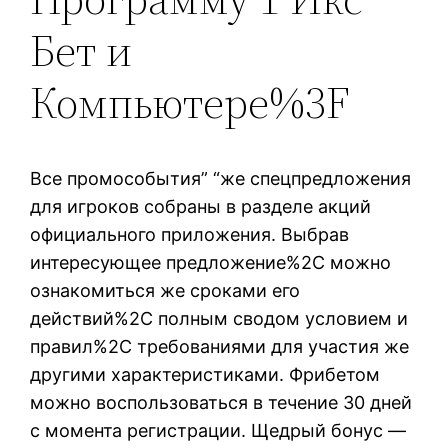
Бет и
Компьютере%3F
Все промособытия” “же спецпредложения
для игроков собраны в разделе акций
официального приложения. Выбрав
интересующее предложение%2C можно
ознакомиться же сроками его
действий%2C полным сводом условием и
правил%2C требованиями для участия же
другими характеристиками. Фрибетом
можно воспользоваться в течение 30 дней
с момента регистрации. Щедрый бонус —