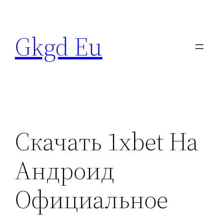
Skip
to
Gkgd Eu
content
Скачать 1xbet На
Андроид ️
Официальное