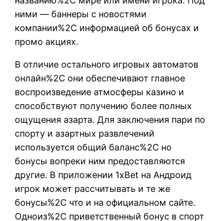
названию%2C мире или имени игрока. Под
ними — баннеры с новостями
компании%2C информацией об бонусах и
промо акциях.
В отличие остального игровых автоматов
онлайн%2C они обеспечивают главное
воспроизведение атмосферы казино и
способствуют получению более полных
ощущения азарта. Для заключения пари по
спорту и азартных развлечений
используется общий баланс%2C но
бонусы вопреки ним предоставляются
другие. В приложении 1xBet на Андроид
игрок может рассчитывать и те же
бонусы%2C что и на официальном сайте.
Одноиз%2C приветственный бонус в спорт