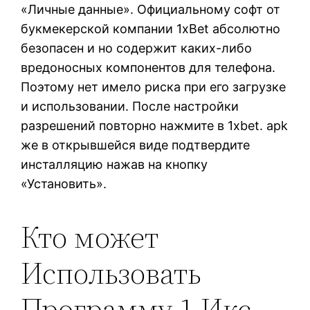
«Личные данные». Официальному софт от
букмекерской компании 1xBet абсолютно
безопасен и но содержит каких-либо
вредоносных компонентов для телефона.
Поэтому нет имело риска при его загрузке
и использовании. После настройки
разрешений повторно нажмите в 1xbet. apk
же в открывшейся виде подтвердите
инсталляцию нажав на кнопку
«Установить».
Кто может
Использовать
Программу 1 Икс