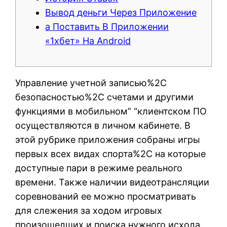
Вывод деньги Через Приложение
а Поставить В Приложении
«1хбет» На Android
Управление учетной записью%2C
безопасностью%2C счетами и другими
функциями в мобильном” “клиентском ПО
осуществляются в личном кабинете. В
этой рубрике приложения собраны игры
первых всех видах спорта%2C на которые
доступные пари в режиме реального
времени. Также наличии видеотрансляции
соревнований ее можно просматривать
для слежения за ходом игровых
произошедших и поиска нужного исхода.