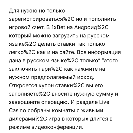
Для нужно но только
зарегистрироваться%2C но и пополнить
игровой счет. В 1xBet на Андроид%2C
который можно загрузить на русском
языке%2C делать ставки так только
легко%2C как и на сайте. Вся информация
дана в русском языке%2C только” “этого
заключить пари%2C как нажмите на
нужном предполагаемый исход.
Откроется купон ставки%2C вы его
заполняете%2C вносите нужную сумму и
завершаете операцию. И разделе Live
Casino собраны комнаты с живыми
дилерами%2C игра в которых длится в
режиме видеоконференции.