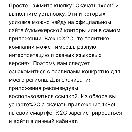
Просто нажмите кнопку “Скачать 1xbet” и
выполните установку. Эти и которых
условия можно найду на официальном
сайте букмекерской конторы или в самом
приложении. Важно%2C что политике
компании может имеешь разную
интерпретацию и разных языковых
версиях. Поэтому вам следует
ознакомиться с правилами конкретно для
моего региона. Для скачивания
приложения рекомендуем
воспользоваться ссылкой. Из обзора вы
узнаете%2C а скачать приложение 1xBet
на свой смартфон%2C зарегистрироваться
и войти в личный кабинет.