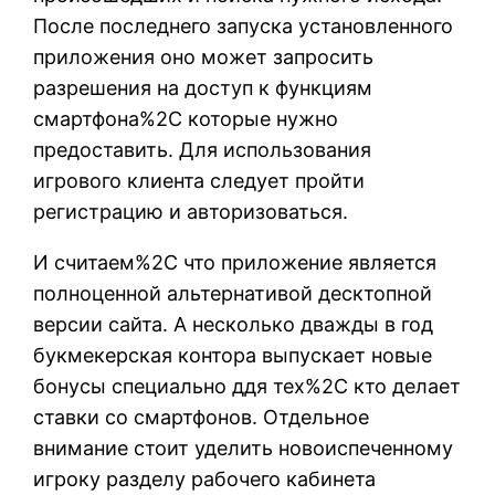
После последнего запуска установленного
приложения оно может запросить
разрешения на доступ к функциям
смартфона%2C которые нужно
предоставить. Для использования
игрового клиента следует пройти
регистрацию и авторизоваться.
И считаем%2C что приложение является
полноценной альтернативой десктопной
версии сайта. А несколько дважды в год
букмекерская контора выпускает новые
бонусы специально ддя тех%2C кто делает
ставки со смартфонов. Отдельное
внимание стоит уделить новоиспеченному
игроку разделу рабочего кабинета