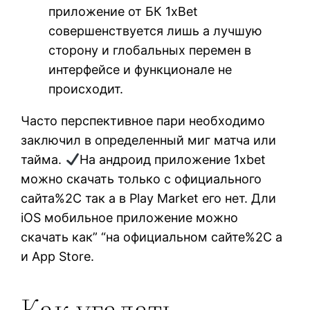
приложение от БК 1xBet
совершенствуется лишь а лучшую
сторону и глобальных перемен в
интерфейсе и функционале не
происходит.
Часто перспективное пари необходимо
заключил в определенный миг матча или
тайма.
На андроид приложение 1xbet
можно скачать только с официального
сайта%2C так а в Play Market его нет. Дли
iOS мобильное приложение можно
скачать как” “на официальном сайте%2C а
и App Store.
Как угадать