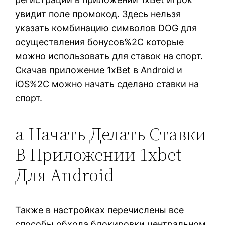
увидит поле промокод. Здесь нельзя
указать комбинацию символов DOG для
осуществления бонусов%2C которые
можно использовать для ставок на спорт.
Скачав приложение 1xBet в Android и
iOS%2C можно начать сделано ставки на
спорт.
а Начать Делать Ставки
В Приложении 1xbet
Для Android
Также в настройках перечислены все
способы обхода блокировки центральном