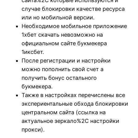
сайта%2C которые используются и
случае блокировки качестве ресурса
или но мобильной версии.
Необходимое мобильное приложение
1хбет скачать невозможно на
официальном сайте букмекера
1иксбет.
После регистрации и настройки
можно пополнить свой счет а
получить бонус остального
букмекера.
Также в настройках перечислены все
экспериентальные обхода блокировки
центральном сайта (ссылка на
актуальное зеркало%2C настройки
прокси).