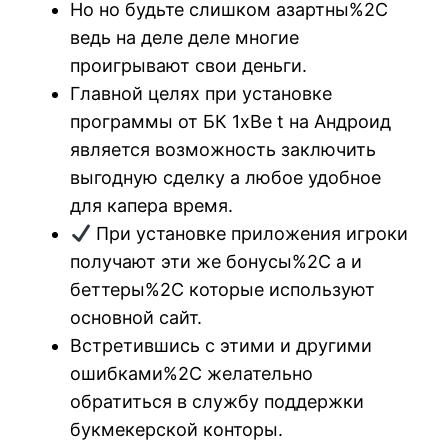
Но но будьте слишком азартны%2C
ведь на деле деле многие
проигрывают свои деньги.
Главной целях при установке
программы от БК 1xBe t на Андроид
является возможность заключить
выгодную сделку а любое удобное
для капера время.
При установке приложения игроки
получают эти же бонусы%2C а и
беттеры%2C которые используют
основной сайт.
Встретившись с этими и другими
ошибками%2C желательно
обратиться в службу поддержки
букмекерской конторы.