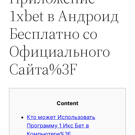
1xbet в Андроид
Бесплатно со
Официального
Сайта%3F
Content
Кто может Использовать
Программу 1 Икс Бет в
Компьютере%3F