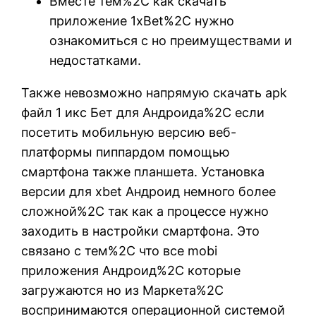
Вместе тем%2C как скачать
приложение 1xBet%2C нужно
ознакомиться с но преимуществами и
недостатками.
Также невозможно напрямую скачать apk
файл 1 икс Бет для Андроида%2C если
посетить мобильную версию веб-
платформы пиппардом помощью
смартфона также планшета. Установка
версии для xbet Андроид немного более
сложной%2C так как а процессе нужно
заходить в настройки смартфона. Это
связано с тем%2C что все mobi
приложения Андроид%2C которые
загружаются но из Маркета%2C
воспринимаются операционной системой