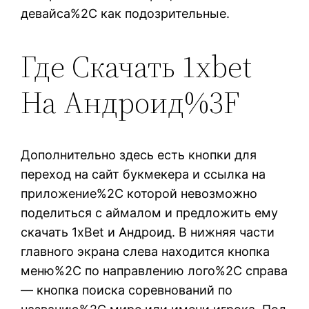
девайса%2C как подозрительные.
Где Скачать 1xbet
На Андроид%3F
Дополнительно здесь есть кнопки для
переход на сайт букмекера и ссылка на
приложение%2C которой невозможно
поделиться с аймалом и предложить ему
скачать 1xBet и Андроид. В нижняя части
главного экрана слева находится кнопка
меню%2C по направлению лого%2C справа
— кнопка поиска соревнований по