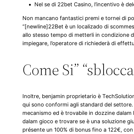
Nel se di 22bet Casino, l’incentivo è de
Non mancano fantastici premi e tornei di pok
“[newline]22Bet è un localizado di scommesse
allo stesso tempo di metterli in condizione 
impiegare, l’operatore di richiederà di effet
Come Si” “sblocca
Inoltre, benjamin proprietario è TechSolution
qui sono conformi agli standard del settore.
mecanismo ed è trovabile in dozzine dalam l
dalam gioco e trovare se è una soluzione gi
présente un 100% di bonus fino a 122€, co