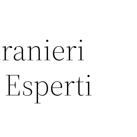
ranieri
 Esperti