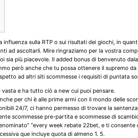
nfluenza sulla RTP o sui risultati dei giochi, in qua
nti ad ascoltarli. Mire ringraziamo per la vostra com
i sia più piacevole. Il added bonus di benvenuto dala
rremmo però anche che tu possa ottenere il supremo 
spetto ad altri siti scommesse i requisiti di puntata s
 è vasta e ha tutto ciò a new cui puoi pensare.
a anche per chi è alle prime armi con il mondo delle s
onibili 24/7, ci hanno permesso di trovare la sentenz
lmente scommesse pre-partita e scommesse di scambio
enominato” “every week rebate 22bet, e ti consente
essiva que incluye quota di almeno 1. 5.