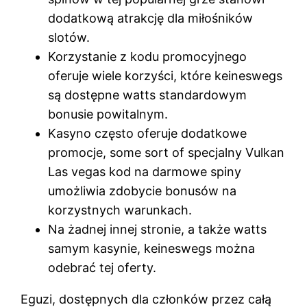
dodatkową atrakcję dla miłośników
slotów.
Korzystanie z kodu promocyjnego
oferuje wiele korzyści, które keineswegs
są dostępne watts standardowym
bonusie powitalnym.
Kasyno często oferuje dodatkowe
promocje, some sort of specjalny Vulkan
Las vegas kod na darmowe spiny
umożliwia zdobycie bonusów na
korzystnych warunkach.
Na żadnej innej stronie, a także watts
samym kasynie, keineswegs można
odebrać tej oferty.
Eguzi, dostępnych dla członków przez całą