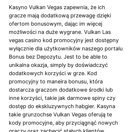
Kasyno Vulkan Vegas zapewnia, że ich
gracze mają dodatkową przewagę dzięki
ofertom bonusowym, dając im więcej
możliwości na duże wygrane. Vulkan Las
vegas casino kod promocyjny jest dostępny
wyłącznie dla użytkowników naszego portalu
Bonus bez Depozytu. Jest to be able to
unikalna okazja, simply by doświadczyć
dodatkowych korzyści w grze. Kod
promocyjny to maneira bonusu, która
dostarcza graczom dodatkowe środki lub
inne korzyści, takie jak darmowe spiny czy
dostęp do ekskluzywnych habgier. Kasyna
takie grunzochse Vulkan Vegas oferują te
kody promocyjne, aby przyciągnąć nowych
graczy oraz zachęcić stałych klientów