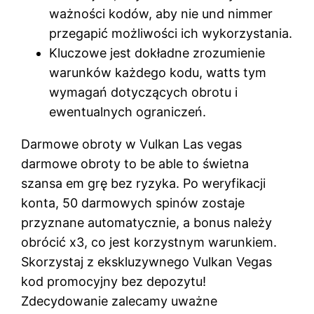
ważności kodów, aby nie und nimmer
przegapić możliwości ich wykorzystania.
Kluczowe jest dokładne zrozumienie
warunków każdego kodu, watts tym
wymagań dotyczących obrotu i
ewentualnych ograniczeń.
Darmowe obroty w Vulkan Las vegas
darmowe obroty to be able to świetna
szansa em grę bez ryzyka. Po weryfikacji
konta, 50 darmowych spinów zostaje
przyznane automatycznie, a bonus należy
obrócić x3, co jest korzystnym warunkiem.
Skorzystaj z ekskluzywnego Vulkan Vegas
kod promocyjny bez depozytu!
Zdecydowanie zalecamy uważne