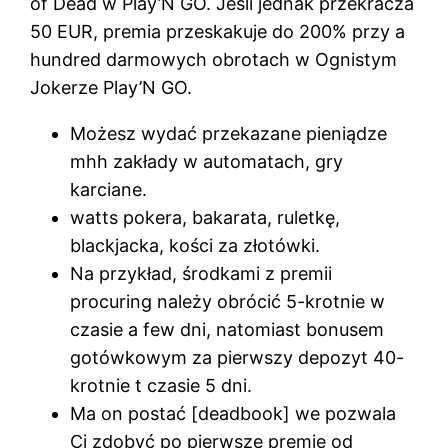
of Dead w Play’N GO. Jeśli jednak przekracza
50 EUR, premia przeskakuje do 200% przy a
hundred darmowych obrotach w Ognistym
Jokerze Play’N GO.
Możesz wydać przekazane pieniądze
mhh zakłady w automatach, gry
karciane.
watts pokеrа, bаkаrаtа, rulеtkę,
blаckjаckа, kości zа złotówki.
Na przykład, środkami z premii
procuring należy obrócić 5-krotnie w
czasie a few dni, natomiast bonusem
gotówkowym za pierwszy depozyt 40-
krotnie t czasie 5 dni.
Ma on postać [deadbook] we pozwala
Ci zdobyć po pierwsze premię od