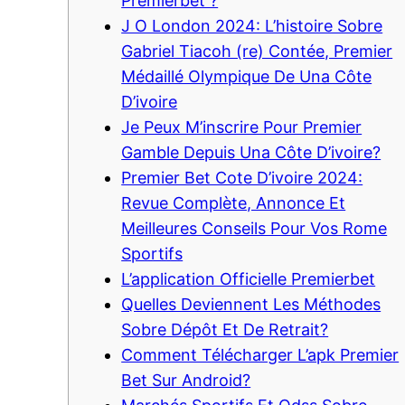
Premierbet ?
J O London 2024: L’histoire Sobre
Gabriel Tiacoh (re) Contée, Premier
Médaillé Olympique De Una Côte
D’ivoire
Je Peux M’inscrire Pour Premier
Gamble Depuis Una Côte D’ivoire?
Premier Bet Cote D’ivoire 2024:
Revue Complète, Annonce Et
Meilleures Conseils Pour Vos Rome
Sportifs
L’application Officielle Premierbet
Quelles Deviennent Les Méthodes
Sobre Dépôt Et De Retrait?
Comment Télécharger L’apk Premier
Bet Sur Android?