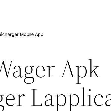
élécharger Mobile App
Wager Apk
ger Lapplic