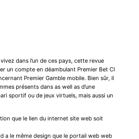
 vivez dans l’un de ces pays, cette revue
tamer un compte en déambulant Premier Bet CI
oncernant Premier Gamble mobile. Bien sûr, il
ommes présents dans as well as d’une
i sportif ou de jeux virtuels, mais aussi un
ion que le lien du internet site web soit
roid a le même design que le portail web web