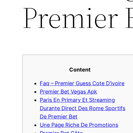
Premier B
Content
Faq – Premier Guess Cote D’ivoire
Premier Bet Vegas Apk
Paris En Primary Et Streaming
Durante Direct Des Rome Sportifs
De Premier Bet
Une Page Riche De Promotions