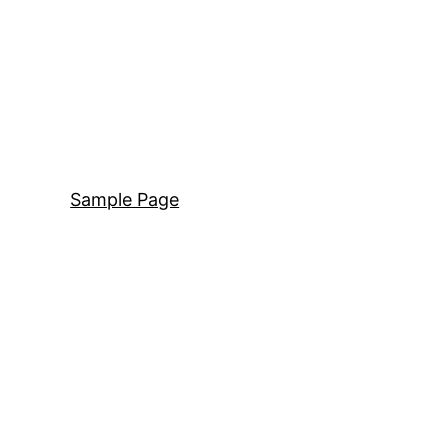
Sample Page