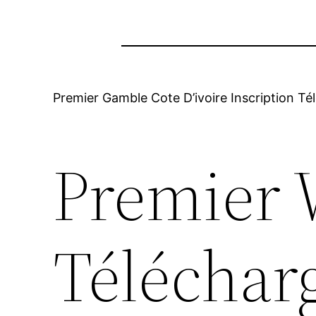
Premier Gamble Cote D’ivoire Inscription T
Premier 
Téléchar