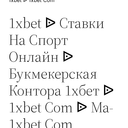
1xbet ᐉ 1xbet Com
1xbet ᐉ Ставки
На Спорт
Онлайн ᐉ
Букмекерская
Контора 1хбет ᐉ
1xbet Com ᐉ Ma-
1xbet Com