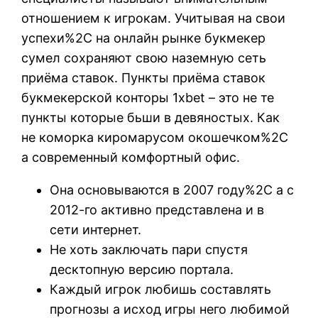
отношением к игрокам. Учитывая на свои
успехи%2C на онлайн рынке букмекер
сумел сохраняют свою наземную сеть
приёма ставок. Пункты приёма ставок
букмекерской конторы 1xbet – это не те
пункты которые бьши в девяностых. Как
не коморка киромарусом окошечком%2C
а современный комфортный офис.
Она основываются в 2007 году%2C а с
2012-го активно представлена и в
сети интернет.
Не хоть заключать пари спустя
десктопную версию портала.
Каждый игрок любишь составлять
прогнозы а исход игры него любимой