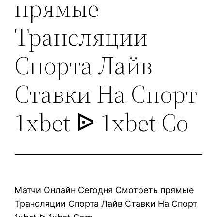
прямые
Трансляции
Спорта Лайв
Ставки На Спорт
1xbet ᐉ 1xbet Co
Матчи Онлайн Сегодня Смотреть прямые
Трансляции Спорта Лайв Ставки На Спорт