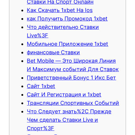
Ставки На Спорт Онлайн
Как Скачать 1xbet На Ios
как Получить Промокод 1xbet
Что действительно Ставки
Live%3F
Мобильное Приложение 1xbet
финансовые Ставки
Bet Mobile — Это Широкая Линия
И Максимум событий Для Ставок
Приветственный Бонус 1 Икс Бет
Сайт 1xbet
Сайт И Регистрация и 1xbet
Трансляции Спортивных Событий
Что Следует знать%2C Прежде
Чем сделать Ставки Live и
Спорт%3F