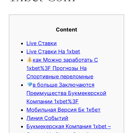
Content
Live Ставки
Live Ставки На 1xbet
как Можно заработать С
1xbet%3F Прогнозы На
Спортивные переломные
в больше Заключаются
Преимущества Букмекерской
Компании 1xbet%3F
Мобильная Версия Бк 1хбет
Линия Событий
Букмекерская Компания 1xbet –