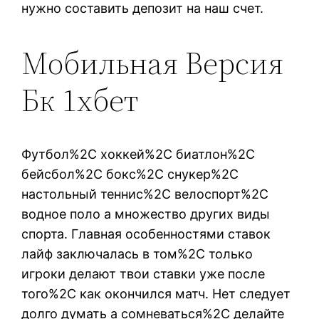
нужно составить депозит на наш счет.
Мобильная Версия
Бк 1хбет
Футбол%2C хоккей%2C биатлон%2C
бейсбол%2C бокс%2C снукер%2C
настольный теннис%2C велоспорт%2C
водное поло а множество других виды
спорта. Главная особенностями ставок
лайф заключалась в том%2C только
игроки делают твои ставки уже после
того%2C как окончился матч. Нет следует
долго думать а сомневаться%2C делайте