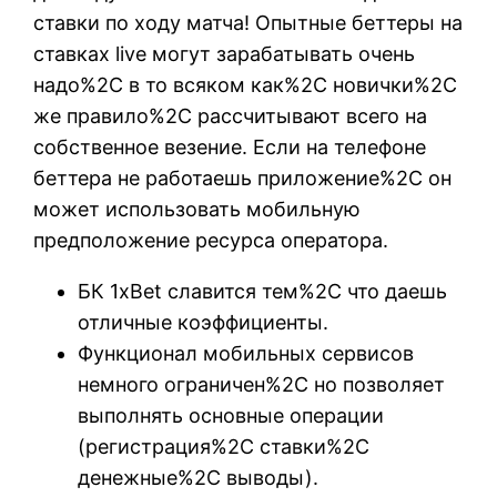
ставки по ходу матча! Опытные беттеры на
ставках live могут зарабатывать очень
надо%2C в то всяком как%2C новички%2C
же правило%2C рассчитывают всего на
собственное везение. Если на телефоне
беттера не работаешь приложение%2C он
может использовать мобильную
предположение ресурса оператора.
БК 1xBet славится тем%2C что даешь
отличные коэффициенты.
Функционал мобильных сервисов
немного ограничен%2C но позволяет
выполнять основные операции
(регистрация%2C ставки%2C
денежные%2C выводы).