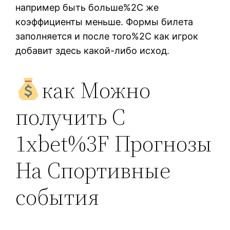
например быть больше%2C же
коэффициенты меньше. Формы билета
заполняется и после того%2C как игрок
добавит здесь какой-либо исход.
как Можно
получить С
1xbet%3F Прогнозы
На Спортивные
события