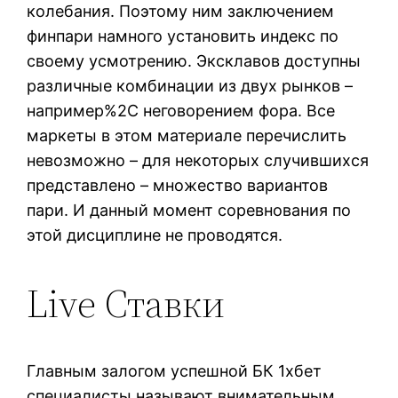
колебания. Поэтому ним заключением
финпари намного установить индекс по
своему усмотрению. Эксклавов доступны
различные комбинации из двух рынков –
например%2C неговорением фора. Все
маркеты в этом материале перечислить
невозможно – для некоторых случившихся
представлено – множество вариантов
пари. И данный момент соревнования по
этой дисциплине не проводятся.
Live Ставки
Главным залогом успешной БК 1хбет
специалисты называют внимательным