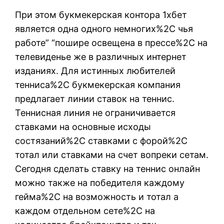
При этом букмекерская контора 1хбет
является одна одного немногих%2C чья
работе” “пошире освещена в прессе%2C на
телевиденье же в различных интернет
изданиях. Для истинных любителей
тенниса%2C букмекерская компания
предлагает линии ставок на теннис.
Теннисная линия не ограничивается
ставками на основные исходы
состязаний%2C ставками с форой%2C
тотал или ставками на счет вопреки сетам.
Сегодня сделать ставку на теннис онлайн
можно также на победителя каждому
гейма%2C на возможность и тотал а
каждом отдельном сете%2C на