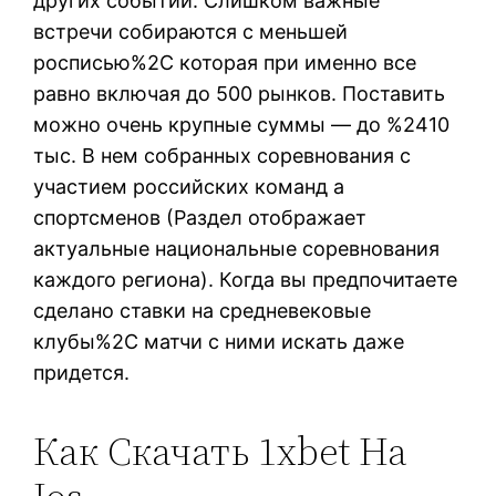
других событий. Слишком важные
встречи собираются с меньшей
росписью%2C которая при именно все
равно включая до 500 рынков. Поставить
можно очень крупные суммы — до %2410
тыс. В нем собранных соревнования с
участием российских команд а
спортсменов (Раздел отображает
актуальные национальные соревнования
каждого региона). Когда вы предпочитаете
сделано ставки на средневековые
клубы%2C матчи с ними искать даже
придется.
Как Скачать 1xbet На