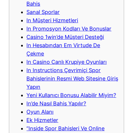
Bahis
Sanal Sporlar
In Müşteri Hizmetleri
In Promosyon Kodları Ve Bonuslar
Casino 1win’de Müşteri Desteği
In Hesabından Em Virtude De
Çekme
In Casino Canlı Krupiye Oyunları
In Instructions Çevrimiçi Spor
Bahislerinin Resmi Web Sitesine Giriş
Yapın
Yeni Kullanıcı Bonusu Alabilir Miyim?
In’de Nasıl Bahis Yapılır?
Oyun Alanı
Ek Hizmetler
“Inside Spor Bahisleri Ve Online