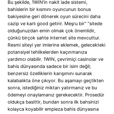
Bu şekilde, 1WIN’in nakit iade sistemi,
bahislerin bir kısmını oyuncunun bonus
bakiyesine geri dönerek oyun sürecini daha
cazip ve karlı good getirir. Meşru bir” “sitede
olduğunuzdan emin olmak çok önemlidir,
çünkü birçok sahte internet site mevcuttur.
Resmi siteyi yer imlerine eklemek, gelecekteki
potansiyel tehlikelerden kaçınmanıza
yardımcı olabilir. 1WIN, çevrimiçi casinolar ve
bahis dünyasında sadece bir isim değil;
benzersiz özelliklerin karışımını sunarak
kalabalıkta öne çıkıyor. Bu aşamayı geçtikten
sonra, istediğiniz miktarı yatırmanız ve bu
ödemeyi onaylamanız gerekecektir. Prosedür
oldukça basittir, bundan sonra ilk bahsinizi
kolayca koyabilir empieza bahis dünyasına