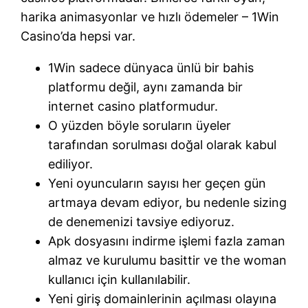
harika animasyonlar ve hızlı ödemeler – 1Win
Casino’da hepsi var.
1Win sadece dünyaca ünlü bir bahis
platformu değil, aynı zamanda bir
internet casino platformudur.
O yüzden böyle soruların üyeler
tarafından sorulması doğal olarak kabul
ediliyor.
Yeni oyuncuların sayısı her geçen gün
artmaya devam ediyor, bu nedenle sizing
de denemenizi tavsiye ediyoruz.
Apk dosyasını indirme işlemi fazla zaman
almaz ve kurulumu basittir ve the woman
kullanıcı için kullanılabilir.
Yeni giriş domainlerinin açılması olayına