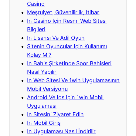
Casino
Meşruiyet, Güvenilirlik, Itibar
In Casino Için Resmi Web Sitesi
Bilgileri
In Lisansı Ve Adil Oyun
Sitenin Oyuncular Için Kullanımı
Kolay Mı?
In Bahis Şirketinde Spor Bahisleri
Nasıl Yapılır
In Web Sitesi Ve 1win Uygulamasının
Mobil Versiyonu
Android Ve Ios Için 1win Mobil
Uygulaması
In Sitesini Ziyaret Edin
In Mobil Giriş
In Uygulaması Nasıl İndirilir