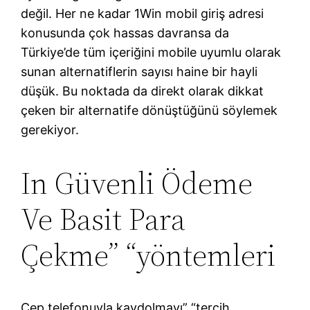
değil. Her ne kadar 1Win mobil giriş adresi
konusunda çok hassas davransa da
Türkiye’de tüm içeriğini mobile uyumlu olarak
sunan alternatiflerin sayısı haine bir hayli
düşük. Bu noktada da direkt olarak dikkat
çeken bir alternatife dönüştüğünü söylemek
gerekiyor.
In Güvenli Ödeme
Ve Basit Para
Çekme” “yöntemleri
Cep telefonuyla kaydolmayı” “tercih