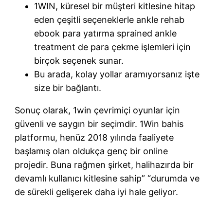
1WIN, küresel bir müşteri kitlesine hitap
eden çeşitli seçeneklerle ankle rehab
ebook para yatırma sprained ankle
treatment de para çekme işlemleri için
birçok seçenek sunar.
Bu arada, kolay yollar aramıyorsanız işte
size bir bağlantı.
Sonuç olarak, 1win çevrimiçi oyunlar için
güvenli ve saygın bir seçimdir. 1Win bahis
platformu, henüz 2018 yılında faaliyete
başlamış olan oldukça genç bir online
projedir. Buna rağmen şirket, halihazırda bir
devamlı kullanıcı kitlesine sahip” “durumda ve
de sürekli gelişerek daha iyi hale geliyor.