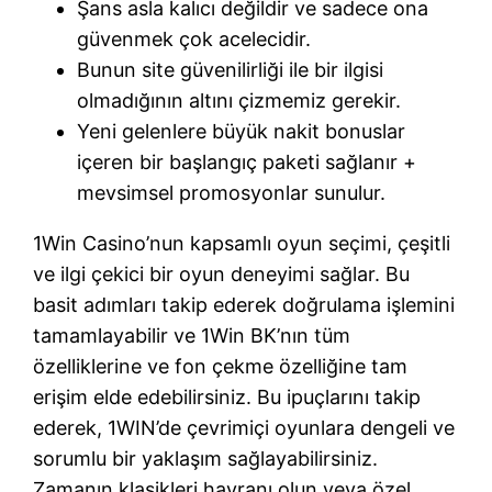
Şans asla kalıcı değildir ve sadece ona
güvenmek çok acelecidir.
Bunun site güvenilirliği ile bir ilgisi
olmadığının altını çizmemiz gerekir.
Yeni gelenlere büyük nakit bonuslar
içeren bir başlangıç paketi sağlanır +
mevsimsel promosyonlar sunulur.
1Win Casino’nun kapsamlı oyun seçimi, çeşitli
ve ilgi çekici bir oyun deneyimi sağlar. Bu
basit adımları takip ederek doğrulama işlemini
tamamlayabilir ve 1Win BK’nın tüm
özelliklerine ve fon çekme özelliğine tam
erişim elde edebilirsiniz. Bu ipuçlarını takip
ederek, 1WIN’de çevrimiçi oyunlara dengeli ve
sorumlu bir yaklaşım sağlayabilirsiniz.
Zamanın klasikleri hayranı olun veya özel