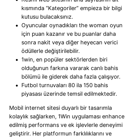
kısmında “Kategoriler” empieza bir bilgi
kutusu bulacaksınız.
Oyuncular oynadıkları the woman oyun
için puan kazanır ve bu puanlar daha
sonra nakit veya diğer heyecan verici
ödüllerle değiştirilebilir.
1win, en popüler sektörlerden biri
olduğunun farkına vararak canlı bahis
bölümü ile giderek daha fazla çalışıyor.
Futbol turnuvaları 80 ila 150 bahis
piyasası üzerinde temsil edilmektedir.
Mobil internet sitesi duyarlı bir tasarımla
kolaylık sağlarken, 1Win uygulaması enhance
edilmiş performans ve ek işlevlerle deneyimi
geliştirir. Her platformun farklılıklarını ve