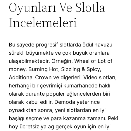
Oyunları Ve Slotla
Incelemeleri
Bu sayede progresif slotlarda ödül havuzu
sürekli büyümekte ve çok büyük oranlara
ulaşabilmektedir. Örneğin, Wheel of Lot of
money, Burning Hot, Sizzling & Spicy,
Additional Crown ve diğerleri. Video slotları,
herhangi bir çevrimiçi kumarhanede haklı
olarak durante popüler eğlencelerden biri
olarak kabul edilir. Demoda yeterince
oynadıktan sonra, yeni slotlardan en iyi
başlığı seçme ve para kazanma zamanı. Peki
hoy ücretsiz ya ag gerçek oyun için en iyi