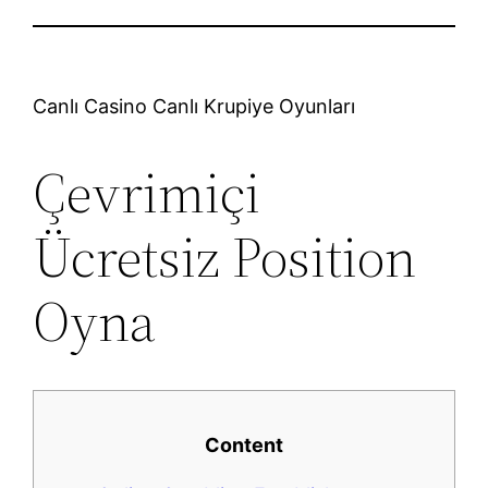
Canlı Casino Canlı Krupiye Oyunları
Çevrimiçi
Ücretsiz Position
Oyna
Content