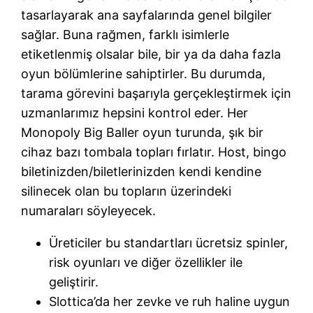
tasarlayarak ana sayfalarında genel bilgiler
sağlar. Buna rağmen, farklı isimlerle
etiketlenmiş olsalar bile, bir ya da daha fazla
oyun bölümlerine sahiptirler. Bu durumda,
tarama görevini başarıyla gerçekleştirmek için
uzmanlarımız hepsini kontrol eder. Her
Monopoly Big Baller oyun turunda, şık bir
cihaz bazı tombala topları fırlatır. Host, bingo
biletinizden/biletlerinizden kendi kendine
silinecek olan bu topların üzerindeki
numaraları söyleyecek.
Üreticiler bu standartları ücretsiz spinler,
risk oyunları ve diğer özellikler ile
geliştirir.
Slottica’da her zevke ve ruh haline uygun