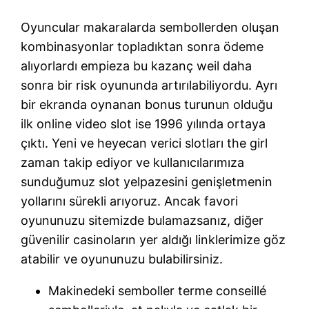
Oyuncular makaralarda sembollerden oluşan
kombinasyonlar topladıktan sonra ödeme
alıyorlardı empieza bu kazanç weil daha
sonra bir risk oyununda artırılabiliyordu. Ayrı
bir ekranda oynanan bonus turunun olduğu
ilk online video slot ise 1996 yılında ortaya
çıktı. Yeni ve heyecan verici slotları the girl
zaman takip ediyor ve kullanıcılarımıza
sunduğumuz slot yelpazesini genişletmenin
yollarını sürekli arıyoruz. Ancak favori
oyununuzu sitemizde bulamazsanız, diğer
güvenilir casinoların yer aldığı linklerimize göz
atabilir ve oyununuzu bulabilirsiniz.
Makinedeki semboller terme conseillé