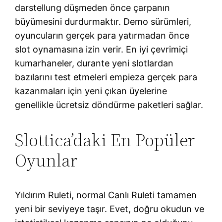
darstellung düşmeden önce çarpanın
büyümesini durdurmaktır. Demo sürümleri,
oyuncuların gerçek para yatırmadan önce
slot oynamasına izin verir. En iyi çevrimiçi
kumarhaneler, durante yeni slotlardan
bazılarını test etmeleri empieza gerçek para
kazanmaları için yeni çıkan üyelerine
genellikle ücretsiz döndürme paketleri sağlar.
Slottica’daki En Popüler
Oyunlar
Yıldırım Ruleti, normal Canlı Ruleti tamamen
yeni bir seviyeye taşır. Evet, doğru okudun ve