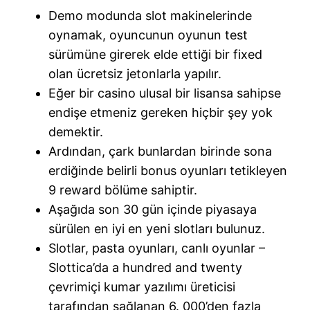
Demo modunda slot makinelerinde
oynamak, oyuncunun oyunun test
sürümüne girerek elde ettiği bir fixed
olan ücretsiz jetonlarla yapılır.
Eğer bir casino ulusal bir lisansa sahipse
endişe etmeniz gereken hiçbir şey yok
demektir.
Ardından, çark bunlardan birinde sona
erdiğinde belirli bonus oyunları tetikleyen
9 reward bölüme sahiptir.
Aşağıda son 30 gün içinde piyasaya
sürülen en iyi en yeni slotları bulunuz.
Slotlar, pasta oyunları, canlı oyunlar –
Slottica’da a hundred and twenty
çevrimiçi kumar yazılımı üreticisi
tarafından sağlanan 6. 000’den fazla