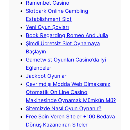
Ramenbet Casino
Slotpark Online Gambling
Establishment Slot
Yeni Oyun Şovları
Book Regarding Romeo And Julia
Şimdi Ücretsiz Slot Oynamaya
Başlayın
Gametwist Oyunları Casino’da Iyi
Eğlenceler
Jackpot Oyunları
Çevrimdışı Modda Web Olmaksınız
Otomatik On Line Casino
Makinesinde Oynamak Mümkün Mü?
Sitemizde Nasıl Oyun Oynanır?
Free Spin Veren Siteler +100 Bedava
Dönüş Kazandıran Siteler