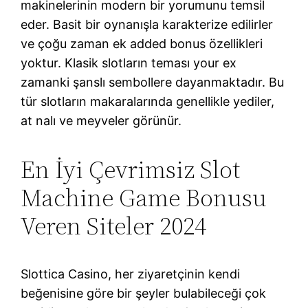
makinelerinin modern bir yorumunu temsil
eder. Basit bir oynanışla karakterize edilirler
ve çoğu zaman ek added bonus özellikleri
yoktur. Klasik slotların teması your ex
zamanki şanslı sembollere dayanmaktadır. Bu
tür slotların makaralarında genellikle yediler,
at nalı ve meyveler görünür.
En İyi Çevrimsiz Slot
Machine Game Bonusu
Veren Siteler 2024
Slottica Casino, her ziyaretçinin kendi
beğenisine göre bir şeyler bulabileceği çok