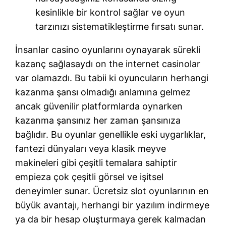
kesinlikle bir kontrol sağlar ve oyun
tarzınızı sistematikleştirme fırsatı sunar.
İnsanlar casino oyunlarını oynayarak sürekli
kazanç sağlasaydı on the internet casinolar
var olamazdı. Bu tabii ki oyuncuların herhangi
kazanma şansı olmadığı anlamına gelmez
ancak güvenilir platformlarda oynarken
kazanma şansınız her zaman şansınıza
bağlıdır. Bu oyunlar genellikle eski uygarlıklar,
fantezi dünyaları veya klasik meyve
makineleri gibi çeşitli temalara sahiptir
empieza çok çeşitli görsel ve işitsel
deneyimler sunar. Ücretsiz slot oyunlarının en
büyük avantajı, herhangi bir yazılım indirmeye
ya da bir hesap oluşturmaya gerek kalmadan