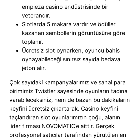
empieza casino endüstrisinde bir
veterandır.
Slotlarda 5 makara vardır ve ödüller
kazanan sembollerin görüntüsüne göre
toplanır.
Ücretsiz slot oynarken, oyuncu bahis
oynayabileceği sınırsız sayıda bedava
jeton alır.
Çok sayıdaki kampanyalarımız ve sanal para
birimimiz Twistler sayesinde oyunların tadına
varabileceksiniz, hem de bazen bu dakikaların
keyfini ücretsiz çıkartarak. Casino keyfini
taçlandıran slot oyunlarımızın çoğu, alanın
lider firması NOVOMATIC’e aittir. Gerçek
profesyonel satıcılar tarafından yürütülen en