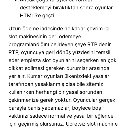
desteklemeyi bıraktıktan sonra oyunlar
HTML5’e geçti.
Uzun ödeme iadesinde ne kadar çevrim içi
slot makinesinin geri ödemeye
programlandığını belirleyen şeye RTP denir.
RTP, oyuncuya geri dönüş yüzdesini temsil
eder empieza slot oyunlarını seçerken en çok
dikkat edilmesi gereken durumlar arasında
yer alır. Kumar oyunları ülkenizdeki yasalar
tarafından yasaklanmış olsa bile sitemiz
kullanırken herhangi bir yasal sorundan
çekinmenize gerek yoktur. Oyuncular gerçek
parayla bahis yapamazlar, böylece boş
vaktinizi sadece normal ve yasal bir eğlence
için geçirmiş olursunuz. Ücretsiz slot machine