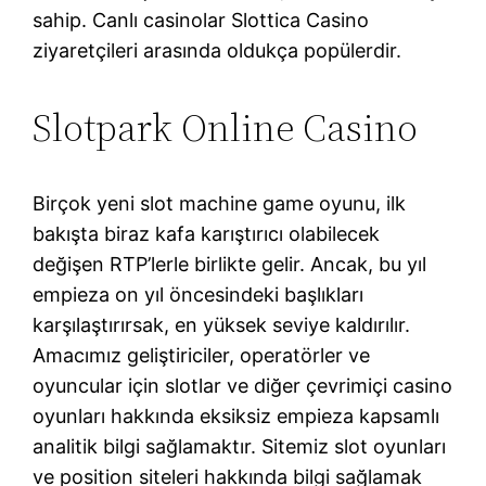
sahip. Canlı casinolar Slottica Casino
ziyaretçileri arasında oldukça popülerdir.
Slotpark Online Casino
Birçok yeni slot machine game oyunu, ilk
bakışta biraz kafa karıştırıcı olabilecek
değişen RTP’lerle birlikte gelir. Ancak, bu yıl
empieza on yıl öncesindeki başlıkları
karşılaştırırsak, en yüksek seviye kaldırılır.
Amacımız geliştiriciler, operatörler ve
oyuncular için slotlar ve diğer çevrimiçi casino
oyunları hakkında eksiksiz empieza kapsamlı
analitik bilgi sağlamaktır. Sitemiz slot oyunları
ve position siteleri hakkında bilgi sağlamak