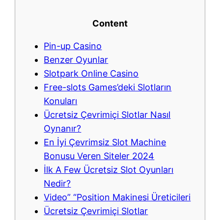
Content
Pin-up Casino
Benzer Oyunlar
Slotpark Online Casino
Free-slots Games’deki Slotların
Konuları
Ücretsiz Çevrimiçi Slotlar Nasıl
Oynanır?
En İyi Çevrimsiz Slot Machine
Bonusu Veren Siteler 2024
İlk A Few Ücretsiz Slot Oyunları
Nedir?
Video” “Position Makinesi Üreticileri
Ücretsiz Çevrimiçi Slotlar