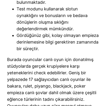
bulunmaktadır.
Test modunu kullanarak slotun
oynaklığını ve bonusların ve bedava
dönüşlerin oluşma sıklığını
değerlendirmek mümkündür.
Gördüğünüz gibi, kolay olmayan empieza
derinlemesine bilgi gerektiren zamanında
bir süreçtir.
Burada oyuncular canlı oyun için donatılmış
stüdyolarda gerçek krupiyelere karşı
yeteneklerini check edebilirler. Geniş bir
yelpazede 17 sağlayıcıdan canlı oyunlar ile
bakara, rulet, piyango, blackjack, poker
empieza canlı şovlar dahil olmak üzere çeşitli
eğlence türlerinin tadını çıkarabilirsiniz.
Oyuncuları daha uzun süre meşgul etmeye