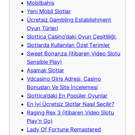
Mobilbahis
Yeni Mobil Slotlar
Ücretsiz Gambling Establishment
Oyun Türleri
Slottica Casino’daki Oyun Çeşitliliği:
Slotlarda Kullanılan Özel Terimler
Sweet Bonanza (itibaren Video Slotu
Sensible Play)
Aşamalı Slotlar
Vdcasino Giriş Adresi, Casino
Bonusları Ve Site İncelemesi
Slottica’daki En Popüler Oyunlar
En İyi Ücretsiz Slotlar Nasıl Seçilir?
Raging Rex 3 (itibaren Video Slotu
Play’n Go)
Lady Of Fortune Remastered