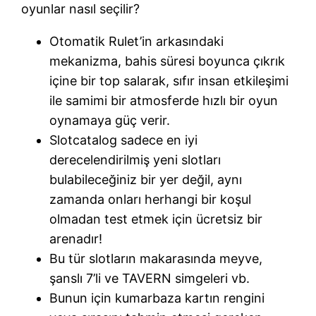
oyunlar nasıl seçilir?
Otomatik Rulet’in arkasındaki
mekanizma, bahis süresi boyunca çıkrık
içine bir top salarak, sıfır insan etkileşimi
ile samimi bir atmosferde hızlı bir oyun
oynamaya güç verir.
Slotcatalog sadece en iyi
derecelendirilmiş yeni slotları
bulabileceğiniz bir yer değil, aynı
zamanda onları herhangi bir koşul
olmadan test etmek için ücretsiz bir
arenadır!
Bu tür slotların makarasında meyve,
şanslı 7’li ve TAVERN simgeleri vb.
Bunun için kumarbaza kartın rengini