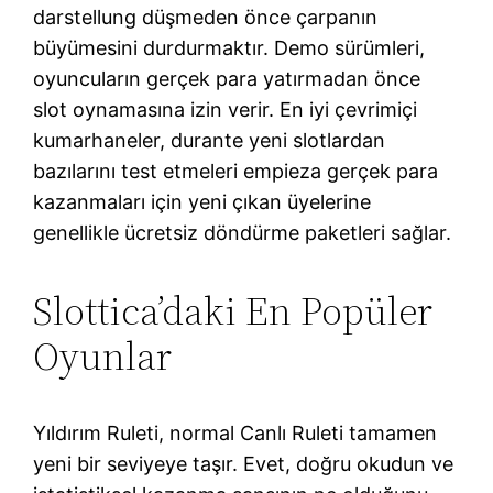
darstellung düşmeden önce çarpanın
büyümesini durdurmaktır. Demo sürümleri,
oyuncuların gerçek para yatırmadan önce
slot oynamasına izin verir. En iyi çevrimiçi
kumarhaneler, durante yeni slotlardan
bazılarını test etmeleri empieza gerçek para
kazanmaları için yeni çıkan üyelerine
genellikle ücretsiz döndürme paketleri sağlar.
Slottica’daki En Popüler
Oyunlar
Yıldırım Ruleti, normal Canlı Ruleti tamamen
yeni bir seviyeye taşır. Evet, doğru okudun ve