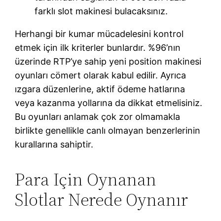
farklı slot makinesi bulacaksınız.
Herhangi bir kumar mücadelesini kontrol
etmek için ilk kriterler bunlardır. %96’nın
üzerinde RTP’ye sahip yeni position makinesi
oyunları cömert olarak kabul edilir. Ayrıca
ızgara düzenlerine, aktif ödeme hatlarına
veya kazanma yollarına da dikkat etmelisiniz.
Bu oyunları anlamak çok zor olmamakla
birlikte genellikle canlı olmayan benzerlerinin
kurallarına sahiptir.
Para Için Oynanan
Slotlar Nerede Oynanır