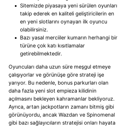
Sitemizde piyasaya yeni sürülen oyunları
takip ederek en kaliteli geliştiricilerin en
en yeni slotlarını oynayan ilk oyuncu
olabilirsiniz.
Bazı yasal merciiler kumarın herhangi bir
türüne çok katı kısıtlamalar
getirebilmektedir.
Oyuncuları daha uzun süre meşgul etmeye
çalışıyorlar ve görünüşe göre strateji işe
yarıyor. Bu nedenle, bonus parkurları olan
daha fazla yeni slot empieza kilidinin
açılmasını bekleyen kahramanlar bekliyoruz.
Ayrıca, artan jackpotların zamanı bitmiş gibi
görünüyordu, ancak Wazdan ve Spinomenal
gibi bazı sağlayıcıların stratejisi onları hayata