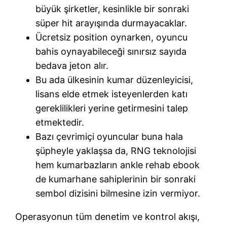
büyük şirketler, kesinlikle bir sonraki
süper hit arayışında durmayacaklar.
Ücretsiz position oynarken, oyuncu
bahis oynayabileceği sınırsız sayıda
bedava jeton alır.
Bu ada ülkesinin kumar düzenleyicisi,
lisans elde etmek isteyenlerden katı
gereklilikleri yerine getirmesini talep
etmektedir.
Bazı çevrimiçi oyuncular buna hala
şüpheyle yaklaşsa da, RNG teknolojisi
hem kumarbazların ankle rehab ebook
de kumarhane sahiplerinin bir sonraki
sembol dizisini bilmesine izin vermiyor.
Operasyonun tüm denetim ve kontrol akışı,