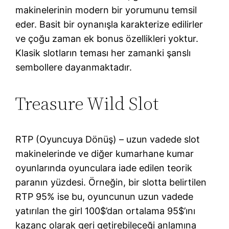
makinelerinin modern bir yorumunu temsil
eder. Basit bir oynanışla karakterize edilirler
ve çoğu zaman ek bonus özellikleri yoktur.
Klasik slotların teması her zamanki şanslı
sembollere dayanmaktadır.
Treasure Wild Slot
RTP (Oyuncuya Dönüş) – uzun vadede slot
makinelerinde ve diğer kumarhane kumar
oyunlarında oyunculara iade edilen teorik
paranın yüzdesi. Örneğin, bir slotta belirtilen
RTP 95% ise bu, oyuncunun uzun vadede
yatırılan the girl 100$’dan ortalama 95$’ını
kazanç olarak geri getirebileceği anlamına