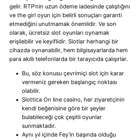
gelir. RTP’nin uzun ödeme iadesinde çalıştığını
ve the girl oyun için belirli sonuçları garanti
etmediğini unutmamak önemlidir. Ve son
olarak, ücretsiz slot oyunları oynamak
erişilebilir ve keyiflidir. Slotlar herhangi bir
cihazda oynanabilir, hem bilgisayarlarda hem
para akıllı telefonlarda bir tarayıcıda çalışırlar.
Bu, söz konusu çevrimiçi slot için karar
vermeniz gereken başlangıç noktası
olabilir.
Slottica On line casino, her ziyaretçinin
kendi beğenisine göre bir şeyler
bulabileceği çok çeşitli oyunlar
sunmaktadır.
Aynı yıl içinde Fey’in başında olduğu