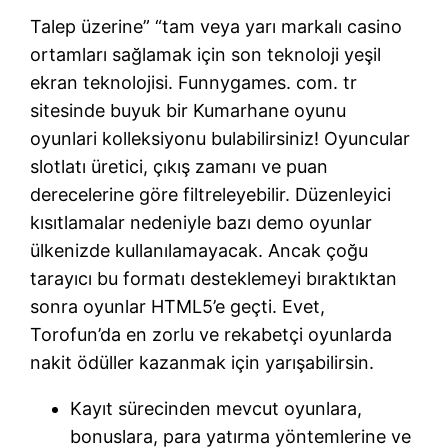
Talep üzerine” “tam veya yarı markalı casino
ortamları sağlamak için son teknoloji yeşil
ekran teknolojisi. Funnygames. com. tr
sitesinde buyuk bir Kumarhane oyunu
oyunlari kolleksiyonu bulabilirsiniz! Oyuncular
slotlatı üretici, çıkış zamanı ve puan
derecelerine göre filtreleyebilir. Düzenleyici
kısıtlamalar nedeniyle bazı demo oyunlar
ülkenizde kullanılamayacak. Ancak çoğu
tarayıcı bu formatı desteklemeyi bıraktıktan
sonra oyunlar HTML5’e geçti. Evet,
Torofun’da en zorlu ve rekabetçi oyunlarda
nakit ödüller kazanmak için yarışabilirsin.
Kayıt sürecinden mevcut oyunlara,
bonuslara, para yatırma yöntemlerine ve