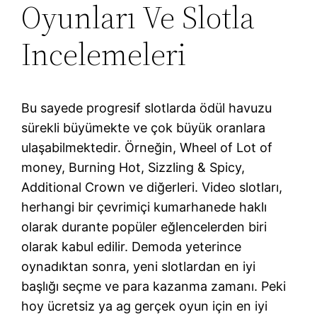
Oyunları Ve Slotla
Incelemeleri
Bu sayede progresif slotlarda ödül havuzu
sürekli büyümekte ve çok büyük oranlara
ulaşabilmektedir. Örneğin, Wheel of Lot of
money, Burning Hot, Sizzling & Spicy,
Additional Crown ve diğerleri. Video slotları,
herhangi bir çevrimiçi kumarhanede haklı
olarak durante popüler eğlencelerden biri
olarak kabul edilir. Demoda yeterince
oynadıktan sonra, yeni slotlardan en iyi
başlığı seçme ve para kazanma zamanı. Peki
hoy ücretsiz ya ag gerçek oyun için en iyi