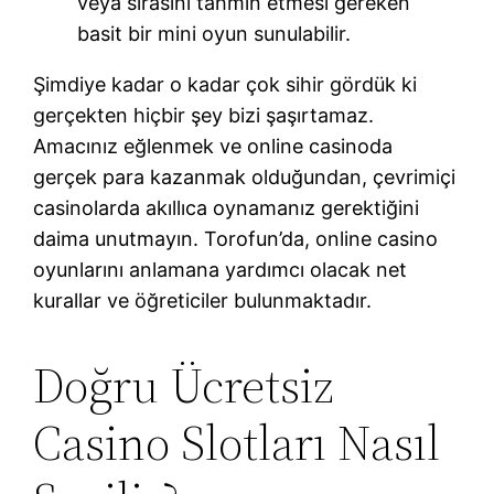
veya sırasını tahmin etmesi gereken
basit bir mini oyun sunulabilir.
Şimdiye kadar o kadar çok sihir gördük ki
gerçekten hiçbir şey bizi şaşırtamaz.
Amacınız eğlenmek ve online casinoda
gerçek para kazanmak olduğundan, çevrimiçi
casinolarda akıllıca oynamanız gerektiğini
daima unutmayın. Torofun’da, online casino
oyunlarını anlamana yardımcı olacak net
kurallar ve öğreticiler bulunmaktadır.
Doğru Ücretsiz
Casino Slotları Nasıl