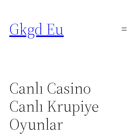
Skip
to
Gkgd Eu
content
Canlı Casino
Canlı Krupiye
Oyunlar