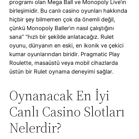
programı olan Mega Ball ve Monopoly Live’ın
birleşimidir. Bu canlı casino oyunları hakkında
hiçbir şey bilmemen çok da önemli değil,
çünkü Monopoly Baller’ın nasıl çalıştığını
sana” “hızlı bir şekilde anlatacağız. Rulet
oyunu, dünyanın en eski, en ikonik ve çekici
kumar oyunlarından biridir. Pragmatic Play
Roulette, masaüstü veya mobil cihazlarda
üstün bir Rulet oynama deneyimi sağlar.
Oynanacak En İyi
Canlı Casino Slotları
Nelerdir?