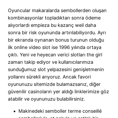
Oyuncular makaralarda sembollerden oluşan
kombinasyonlar topladıktan sonra ödeme
alıyorlardı empieza bu kazanç weil daha
sonra bir risk oyununda artırılabiliyordu. Ayrı
bir ekranda oynanan bonus turunun olduğu
ilk online video slot ise 1996 yılında ortaya
çıktı. Yeni ve heyecan verici slotları the girl
zaman takip ediyor ve kullanıcılarımıza
sunduğumuz slot yelpazesini genişletmenin
yollarını sürekli arıyoruz. Ancak favori
oyununuzu sitemizde bulamazsanız, diğer
güvenilir casinoların yer aldığı linklerimize göz
atabilir ve oyununuzu bulabilirsiniz.
Makinedeki semboller terme conseillé