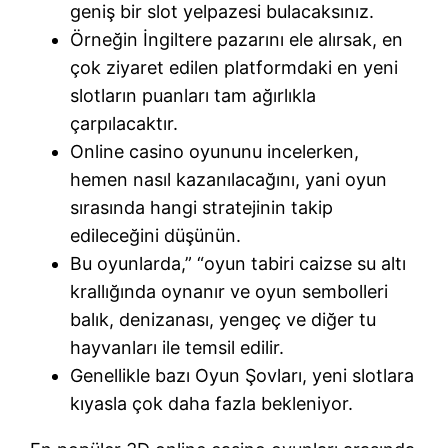
geniş bir slot yelpazesi bulacaksınız.
Örneğin İngiltere pazarını ele alırsak, en
çok ziyaret edilen platformdaki en yeni
slotların puanları tam ağırlıkla
çarpılacaktır.
Online casino oyununu incelerken,
hemen nasıl kazanılacağını, yani oyun
sırasında hangi stratejinin takip
edileceğini düşünün.
Bu oyunlarda,” “oyun tabiri caizse su altı
krallığında oynanır ve oyun sembolleri
balık, denizanası, yengeç ve diğer tu
hayvanları ile temsil edilir.
Genellikle bazı Oyun Şovları, yeni slotlara
kıyasla çok daha fazla bekleniyor.