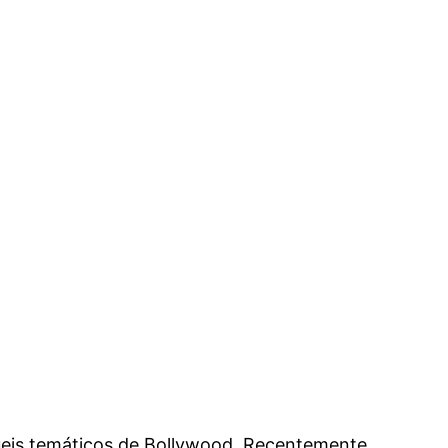
queis temáticos de Bollywood. Recentemente