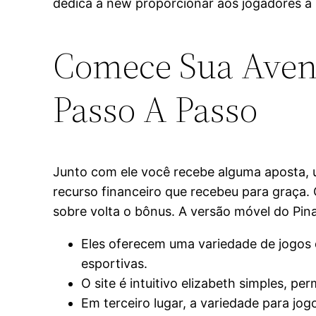
dedica a new proporcionar aos jogadores a 
Comece Sua Avent
Passo A Passo
Junto com ele você recebe alguma aposta, um
recurso financeiro que recebeu para graça. 
sobre volta o bônus. A versão móvel do Pina
Eles oferecem uma variedade de jogos d
esportivas.
O site é intuitivo elizabeth simples, p
Em terceiro lugar, a variedade para jog