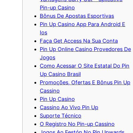
Pin-up Casino
Bônus De Apostas Esportivas
Pin Up Casino App Para Android E
Ios
Faça Get Access Na Sua Conta
Pin Up Online Casino Provedores De
Jogos
Como Acessar O Site Estatal Do Pin
Up Casino Brasil
Promoções, Ofertas E Bônus Pin Up
Cassino
Pin Up Casino
Cassino Ao Vivo Pin Up
Suporte Técnico
O Registro No Pin-up Cassino
Jogos Ao Festón No Pin Upwards