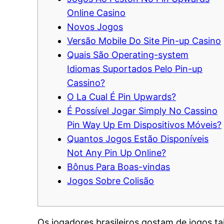
Online Casino
Novos Jogos
Versão Mobile Do Site Pin-up Casino
Quais São Operating-system
Idiomas Suportados Pelo Pin-up
Cassino?
O La Cual É Pin Upwards?
É Possível Jogar Simply No Cassino
Pin Way Up Em Dispositivos Móveis?
Quantos Jogos Estão Disponíveis
Not Any Pin Up Online?
Bônus Para Boas-vindas
Jogos Sobre Colisão
Os jogadores brasileiros gostam de jogos t