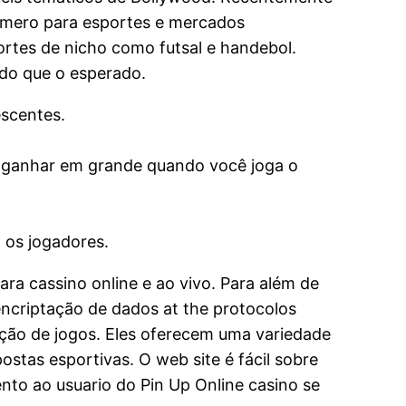
número para esportes e mercados
portes de nicho como futsal e handebol.
do que o esperado.
escentes.
de ganhar em grande quando você joga o
 os jogadores.
ra cassino online e ao vivo. Para além de
 encriptação de dados at the protocolos
ção de jogos. Eles oferecem uma variedade
ostas esportivas. O web site é fácil sobre
o ao usuario do Pin Up Online casino se