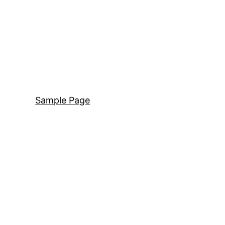
Sample Page