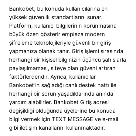
Bankobet, bu konuda kullanıcılarına en
yüksek güvenlik standartlarını sunar.
Platform, kullanıcı bilgilerinin korunmasına
büyük özen gösterir empieza modern
şifreleme teknolojileriyle güvenli bir giriş
yapmanıza olanak tanır. Giriş işlemi sırasında
herhangi bir kişisel bilginizin üçüncü şahıslarla
paylaşılmaması, siteye olan güveni artıran
faktörlerdendir. Ayrıca, kullanıcılar
Bankobet’in sağladığı canlı destek hattı ile
herhangi bir sorun yaşadıklarında anında
yardım alabilirler. Bankobet Giriş adresi
değişikliği olduğunda üyelerine bu konuda
bilgi vermek için TEXT MESSAGE ve e-mail
gibi iletişim kanallarını kullanmaktadır.