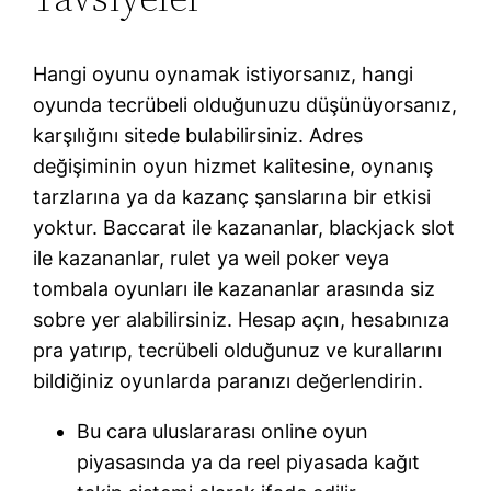
Hangi oyunu oynamak istiyorsanız, hangi
oyunda tecrübeli olduğunuzu düşünüyorsanız,
karşılığını sitede bulabilirsiniz. Adres
değişiminin oyun hizmet kalitesine, oynanış
tarzlarına ya da kazanç şanslarına bir etkisi
yoktur. Baccarat ile kazananlar, blackjack slot
ile kazananlar, rulet ya weil poker veya
tombala oyunları ile kazananlar arasında siz
sobre yer alabilirsiniz. Hesap açın, hesabınıza
pra yatırıp, tecrübeli olduğunuz ve kurallarını
bildiğiniz oyunlarda paranızı değerlendirin.
Bu cara uluslararası online oyun
piyasasında ya da reel piyasada kağıt