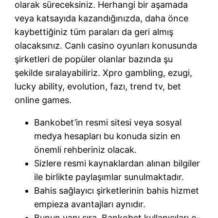
olarak süreceksiniz. Herhangi bir aşamada
veya katsayıda kazandığınızda, daha önce
kaybettiğiniz tüm paraları da geri almış
olacaksınız. Canlı casino oyunları konusunda
şirketleri de popüler olanlar bazında şu
şekilde sıralayabiliriz. Xpro gambling, ezugi,
lucky ability, evolution, fazı, trend tv, bet
online games.
Bankobet’in resmi sitesi veya sosyal
medya hesapları bu konuda sizin en
önemli rehberiniz olacak.
Sizlere resmi kaynaklardan alınan bilgiler
ile birlikte paylaşımlar sunulmaktadır.
Bahis sağlayıcı şirketlerinin bahis hizmet
empieza avantajları aynıdır.
Bunun yanı sıra, Bankobet kullanıcıları e-