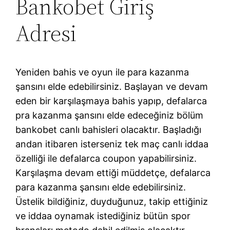
Bankobet Giriş
Adresi
Yeniden bahis ve oyun ile para kazanma
şansını elde edebilirsiniz. Başlayan ve devam
eden bir karşılaşmaya bahis yapıp, defalarca
pra kazanma şansını elde edeceğiniz bölüm
bankobet canlı bahisleri olacaktır. Başladığı
andan itibaren isterseniz tek maç canlı iddaa
özelliği ile defalarca coupon yapabilirsiniz.
Karşılaşma devam ettiği müddetçe, defalarca
para kazanma şansını elde edebilirsiniz.
Üstelik bildiğiniz, duyduğunuz, takip ettiğiniz
ve iddaa oynamak istediğiniz bütün spor