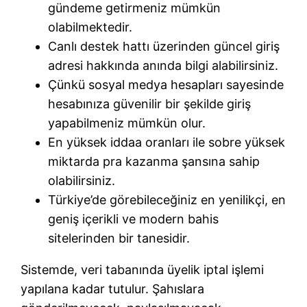
gündeme getirmeniz mümkün
olabilmektedir.
Canlı destek hattı üzerinden güncel giriş
adresi hakkında anında bilgi alabilirsiniz.
Çünkü sosyal medya hesapları sayesinde
hesabınıza güvenilir bir şekilde giriş
yapabilmeniz mümkün olur.
En yüksek iddaa oranları ile sobre yüksek
miktarda pra kazanma şansına sahip
olabilirsiniz.
Türkiye’de görebileceğiniz en yenilikçi, en
geniş içerikli ve modern bahis
sitelerinden bir tanesidir.
Sistemde, veri tabanında üyelik iptal işlemi
yapılana kadar tutulur. Şahıslara