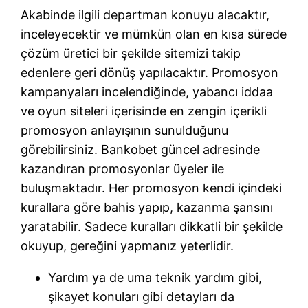
Akabinde ilgili departman konuyu alacaktır,
inceleyecektir ve mümkün olan en kısa sürede
çözüm üretici bir şekilde sitemizi takip
edenlere geri dönüş yapılacaktır. Promosyon
kampanyaları incelendiğinde, yabancı iddaa
ve oyun siteleri içerisinde en zengin içerikli
promosyon anlayışının sunulduğunu
görebilirsiniz. Bankobet güncel adresinde
kazandıran promosyonlar üyeler ile
buluşmaktadır. Her promosyon kendi içindeki
kurallara göre bahis yapıp, kazanma şansını
yaratabilir. Sadece kuralları dikkatli bir şekilde
okuyup, gereğini yapmanız yeterlidir.
Yardım ya de uma teknik yardım gibi,
şikayet konuları gibi detayları da