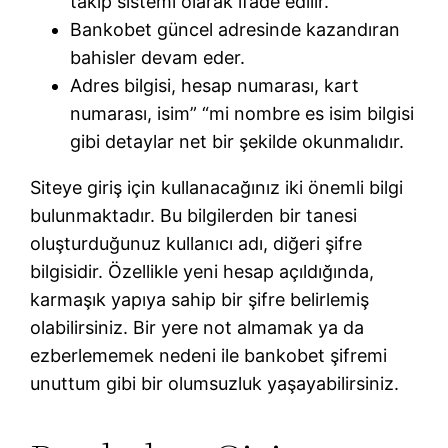
takip sistemi olarak ifade edilir.
Bankobet güncel adresinde kazandıran
bahisler devam eder.
Adres bilgisi, hesap numarası, kart
numarası, isim” “mi nombre es isim bilgisi
gibi detaylar net bir şekilde okunmalıdır.
Siteye giriş için kullanacağınız iki önemli bilgi
bulunmaktadır. Bu bilgilerden bir tanesi
oluşturduğunuz kullanıcı adı, diğeri şifre
bilgisidir. Özellikle yeni hesap açıldığında,
karmaşık yapıya sahip bir şifre belirlemiş
olabilirsiniz. Bir yere not almamak ya da
ezberlememek nedeni ile bankobet şifremi
unuttum gibi bir olumsuzluk yaşayabilirsiniz.