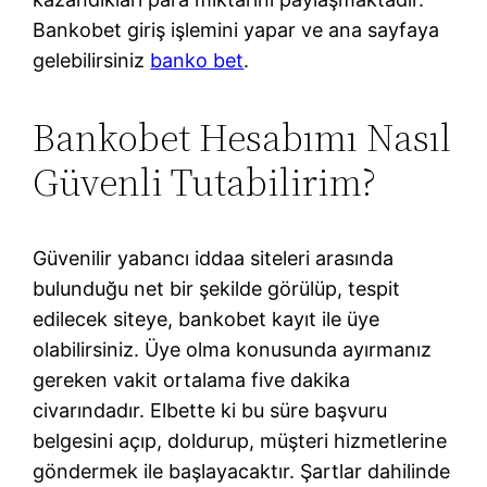
Bankobet giriş işlemini yapar ve ana sayfaya
gelebilirsiniz
banko bet
.
Bankobet Hesabımı Nasıl
Güvenli Tutabilirim?
Güvenilir yabancı iddaa siteleri arasında
bulunduğu net bir şekilde görülüp, tespit
edilecek siteye, bankobet kayıt ile üye
olabilirsiniz. Üye olma konusunda ayırmanız
gereken vakit ortalama five dakika
civarındadır. Elbette ki bu süre başvuru
belgesini açıp, doldurup, müşteri hizmetlerine
göndermek ile başlayacaktır. Şartlar dahilinde