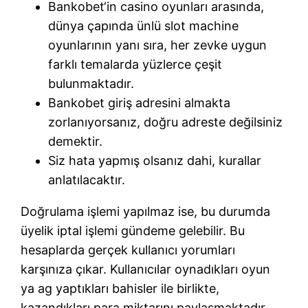
Bankobet‘in casino oyunları arasında,
dünya çapında ünlü slot machine
oyunlarının yanı sıra, her zevke uygun
farklı temalarda yüzlerce çeşit
bulunmaktadır.
Bankobet giriş adresini almakta
zorlanıyorsanız, doğru adreste değilsiniz
demektir.
Siz hata yapmış olsanız dahi, kurallar
anlatılacaktır.
Doğrulama işlemi yapılmaz ise, bu durumda
üyelik iptal işlemi gündeme gelebilir. Bu
hesaplarda gerçek kullanıcı yorumları
karşınıza çıkar. Kullanıcılar oynadıkları oyun
ya ag yaptıkları bahisler ile birlikte,
kazandıkları para miktarını paylaşmaktadır.