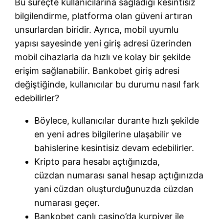
Bu süreçte kullanıcılarına sağladığı kesintisiz
bilgilendirme, platforma olan güveni artıran
unsurlardan biridir. Ayrıca, mobil uyumlu
yapısı sayesinde yeni giriş adresi üzerinden
mobil cihazlarla da hızlı ve kolay bir şekilde
erişim sağlanabilir. Bankobet giriş adresi
değiştiğinde, kullanıcılar bu durumu nasıl fark
edebilirler?
Böylece, kullanıcılar durante hızlı şekilde
en yeni adres bilgilerine ulaşabilir ve
bahislerine kesintisiz devam edebilirler.
Kripto para hesabı açtığınızda,
cüzdan numarası sanal hesap açtığınızda
yani cüzdan oluşturduğunuzda cüzdan
numarası geçer.
Bankobet canlı casino’da kurpiyer ile