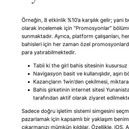
Örneğin, 8 etkinlik %10’a karşılık gelir; yani
olarak incelemek için “Promosyonlar” bölümün
sunmaktadır. Ayrıca, platform çalışanları, her
bahisleri için her zaman özel promosyonlarda
para yatırabilmektedir.
Tabii ki the girl bahis sitesinin kusur
Navigasyon basit ve kullanışlıdır, aşırı
Kazançların 1win’den çekilmesi, miktara
Bahis şirketinin internet sitesi Yunan
tarafından aktif olarak ziyaret edilmekte
Sadece doğru işletim sistemi simgesini seçme
pazarlamak için kapsamlı bir yaklaşım benim
çıkarmanızı mümkün kıldılar. Özellikle, iOS