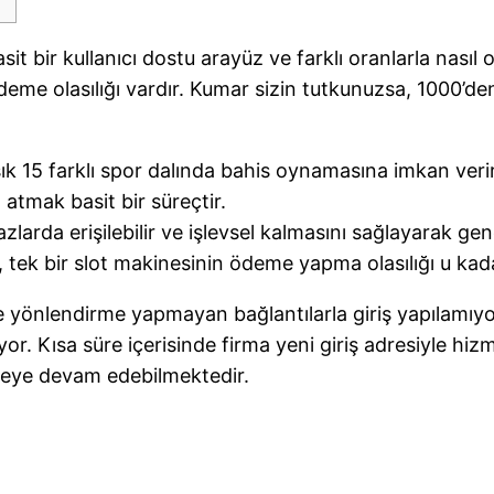
 bir kullanıcı dostu arayüz ve farklı oranlarla nasıl 
ödeme olasılığı vardır. Kumar sizin tutkunuzsa, 1000’den
aşık 15 farklı spor dalında bahis oynamasına imkan verir
atmak basit bir süreçtir.
azlarda erişilebilir ve işlevsel kalmasını sağlayarak gen
, tek bir slot makinesinin ödeme yapma olasılığı u kad
e yönlendirme yapmayan bağlantılarla giriş yapılamıyo
yor. Kısa süre içerisinde firma yeni giriş adresiyle hi
meye devam edebilmektedir.