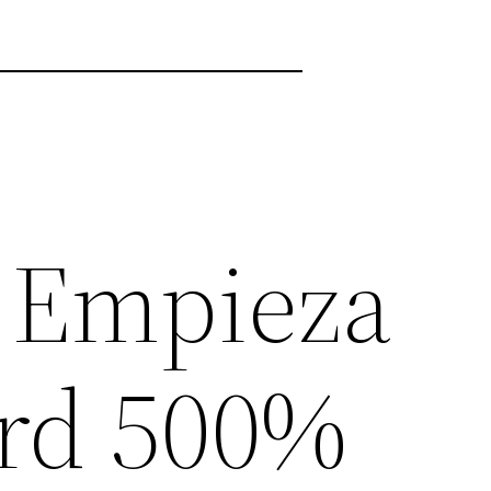
i Empieza
rd 500%