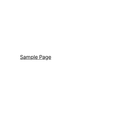
Sample Page