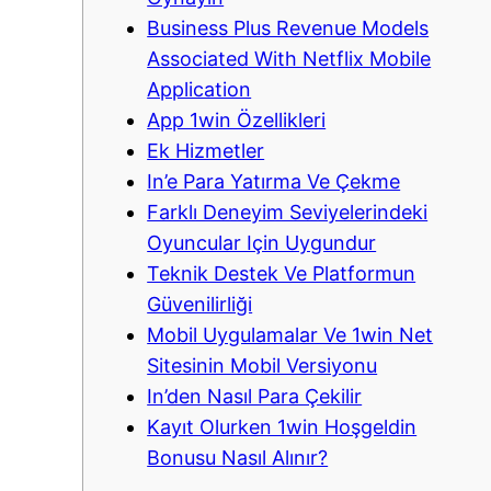
Business Plus Revenue Models
Associated With Netflix Mobile
Application
App 1win Özellikleri
Ek Hizmetler
In’e Para Yatırma Ve Çekme
Farklı Deneyim Seviyelerindeki
Oyuncular Için Uygundur
Teknik Destek Ve Platformun
Güvenilirliği
Mobil Uygulamalar Ve 1win Net
Sitesinin Mobil Versiyonu
In’den Nasıl Para Çekilir
Kayıt Olurken 1win Hoşgeldin
Bonusu Nasıl Alınır?