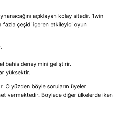
oynanacağını açıklayan kolay sitedir. 1win
 fazla çeşidi içeren etkileyici oyun
.
el bahis deneyimini geliştirir.
ar yüksektir.
r. O yüzden böyle soruların üyeler
zmet vermektedir. Böylece diğer ülkelerde iken