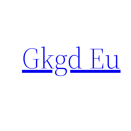
Skip
to
content
Gkgd Eu