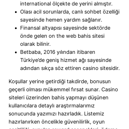
international ölçekte de yerini almıştır.
Olası acil sorunlarda, canlı sohbet özelliği
sayesinde hemen yardım sağlanır.
Finansal altyapısı sayesinde sektörde
önde gelen on the web bahis sitesi
olarak bilinir.
Betbaba, 2016 yılından itibaren
Türkiye’de geniş hizmet ağı sayesinde
adından sıkça söz ettiren casino sitesidir.
Koşullar yerine getirdiği takdirde, bonusun
geçerli olması mükemmel fırsat sunar. Casino
siteleri üzerinden bahis yapmayı düşünen
kullanıcılara detaylı araştırmalarımız
sonucunda yazımızı hazırladık. Listemiz
hazırlanırken öncelikle güvenilirlik, oyun