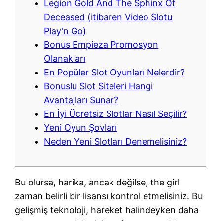
Legion Gold And The Sphinx Of
Deceased (itibaren Video Slotu
Play’n Go)
Bonus Empieza Promosyon
Olanakları
En Popüler Slot Oyunları Nelerdir?
Bonuslu Slot Siteleri Hangi
Avantajları Sunar?
En İyi Ücretsiz Slotlar Nasıl Seçilir?
Yeni Oyun Şovları
Neden Yeni Slotları Denemelisiniz?
Bu olursa, harika, ancak değilse, the girl
zaman belirli bir lisansı kontrol etmelisiniz. Bu
gelişmiş teknoloji, hareket halindeyken daha