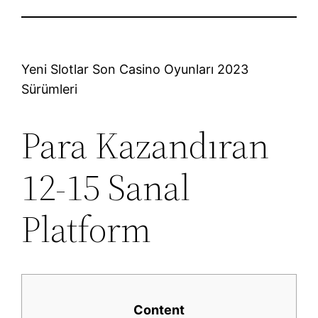
Yeni Slotlar Son Casino Oyunları 2023
Sürümleri
Para Kazandıran
12-15 Sanal
Platform
Content