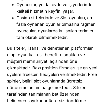
Oyuncular, yolda, evde ve iş yerlerinde
kaliteli hizmetin keyfini yaşar.
Casino sittelerinde ve Slot oyunları, en
fazla oynanan oyunlar olmasına rağmen
oyuncular, oyunlarda kullanılan terimleri
tam olarak bilmemektedir.
Bu siteler, lisanslı ve denetlenen platformlar
olup, oyun kalitesi, benefit olanakları ve
müşteri memnuniyeti açısından öne
çıkmaktadır. Bazı position firmaları ise en yeni
üyelere freespin hediyeleri verilmektedir. Free
spinler, belirli slot oyunlarında ücretsiz
döndürme anlamına gelmektedir. Siteler
tarafından tanımlanan bet üzerinden
belirlenen sayı kadar ücretsiz döndürme