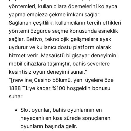
yöntemleri, kullanıcılara ödemelerini kolayca
yapma empieza çekme imkanı sağlar.
Sağlanan çeşitlilik, kullanıcıların tercih ettikleri
yöntemi özgürce seçme konusunda esneklik
sağlar. Betivo, teknolojik gelişmelere ayak
uydurur ve kullanıcı dostu platform olarak
hizmet verir. Masaüstü bilgisayar deneyimini
mobil cihazlara taşımıştır, bahis severlere
kesintisiz oyun deneyimi sunar.”
“[newline]Casino bölümü, yeni üyelere özel
1888 TL’ye kadar %100 hoşgeldin bonusu
sunar.
Slot oyunlar, bahis oyunlarının en
heyecanlı en kısa sürede sonuçlanan
oyunların başında gelir.