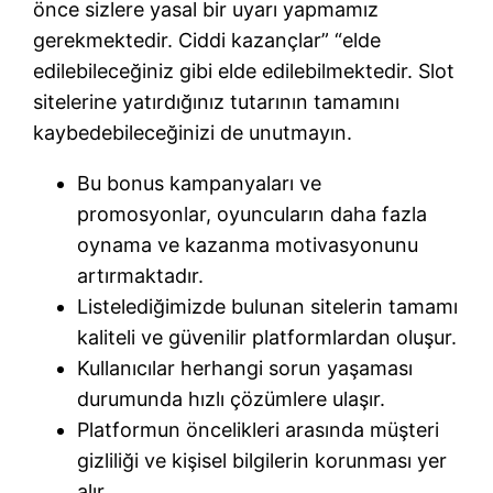
önce sizlere yasal bir uyarı yapmamız
gerekmektedir. Ciddi kazançlar” “elde
edilebileceğiniz gibi elde edilebilmektedir. Slot
sitelerine yatırdığınız tutarının tamamını
kaybedebileceğinizi de unutmayın.
Bu bonus kampanyaları ve
promosyonlar, oyuncuların daha fazla
oynama ve kazanma motivasyonunu
artırmaktadır.
Listelediğimizde bulunan sitelerin tamamı
kaliteli ve güvenilir platformlardan oluşur.
Kullanıcılar herhangi sorun yaşaması
durumunda hızlı çözümlere ulaşır.
Platformun öncelikleri arasında müşteri
gizliliği ve kişisel bilgilerin korunması yer
alır.