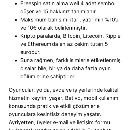
Freespin satın alma weil 4 adet sembol
düşer ve 15 hakkınız tanımlanır.
Maksimum bahis miktarı, yatırımın %10’u
ve 10€ olarak belirlenmiştir.
Kripto paralarda, Bitcoin, Litecoin, Ripple
ve Ethereum’da en az çekim tutarı 5
eurodur.
Buna rağmen, farklı isimlerle etiketlenmiş
olsalar bile, bir ya da daha fazla oyun
bölümlerine sahiptirler.
Oyuncular, yolda, evde ve iş yerlerinde kaliteli
hizmetin keyfini yaşar. Betivo, mobil kullanım
konusunda pratik ve etkili çözümlerle
oyunculara kesintisiz deneyim yaşatır.
Ayriyetten, üyeler e-mail ve iletişim formu