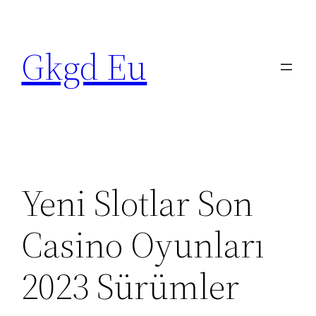
Skip
to
Gkgd Eu
content
Yeni Slotlar Son
Casino Oyunları
2023 Sürümler