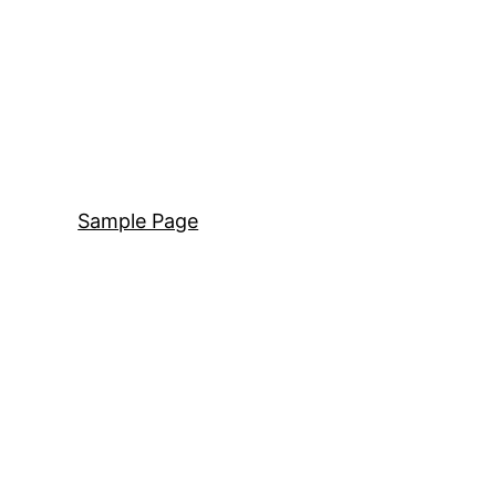
Sample Page