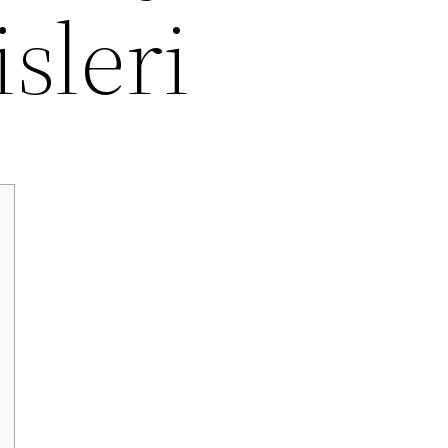
sleri