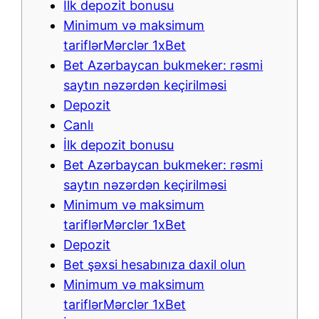
İlk depozit bonusu
Minimum və maksimum
tariflərMərclər 1xBet
Bet Azərbaycan bukmeker: rəsmi
saytın nəzərdən keçirilməsi
Depozit
Canlı
İlk depozit bonusu
Bet Azərbaycan bukmeker: rəsmi
saytın nəzərdən keçirilməsi
Minimum və maksimum
tariflərMərclər 1xBet
Depozit
Bet şəxsi hesabınıza daxil olun
Minimum və maksimum
tariflərMərclər 1xBet