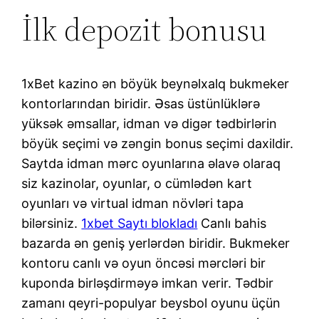
İlk depozit bonusu
1xBet kazino ən böyük beynəlxalq bukmeker
kontorlarından biridir. Əsas üstünlüklərə
yüksək əmsallar, idman və digər tədbirlərin
böyük seçimi və zəngin bonus seçimi daxildir.
Saytda idman mərc oyunlarına əlavə olaraq
siz kazinolar, oyunlar, o cümlədən kart
oyunları və virtual idman növləri tapa
bilərsiniz.
1xbet Saytı blokladı
Canlı bahis
bazarda ən geniş yerlərdən biridir. Bukmeker
kontoru canlı və oyun öncəsi mərcləri bir
kuponda birləşdirməyə imkan verir. Tədbir
zamanı qeyri-populyar beysbol oyunu üçün