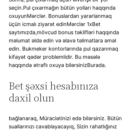
seçin.Pul çıxarmağın bütün yolları haqqında
oxuyunMərclər. Bonuslardan yararlanmaq
üçün icmalı ziyarət edinMərclər 1xBet
saytımızda,mövcud bonus təklifləri haqqında
məlumat əldə edin və əlavə təlimatlara əməl
edin. Bukmeker kontorlarında pul qazanmaq
kifayət qədər problemlidir. Bu məsələ
haqqında ətraflı oxuya bilərsinizBurada.
Bet şəxsi hesabınıza
daxil olun
bağlanaraq, Müraciətinizi edə bilərsiniz. Bütün
suallarınızı cavablayacayıq, Sizin rahatlığınız