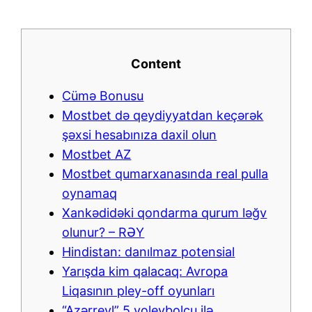
Content
Cümə Bonusu
Mostbet də qeydiyyatdan keçərək
şəxsi hesabınıza daxil olun
Mostbet AZ
Mostbet qumarxanasında real pulla
oynamaq
Xankədidəki qondarma qurum ləğv
olunur? – RƏY
Hindistan: danılmaz potensial
Yarışda kim qalacaq: Avropa
Liqasının pley-off oyunları
“Azərreyl” 5 voleybolçu ilə