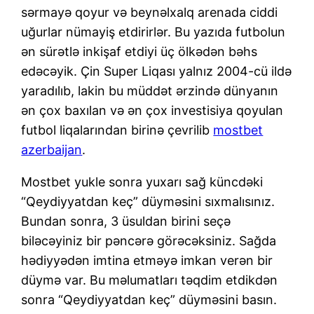
sərmayə qoyur və beynəlxalq arenada ciddi
uğurlar nümayiş etdirirlər. Bu yazıda futbolun
ən sürətlə inkişaf etdiyi üç ölkədən bəhs
edəcəyik. Çin Super Liqası yalnız 2004-cü ildə
yaradılıb, lakin bu müddət ərzində dünyanın
ən çox baxılan və ən çox investisiya qoyulan
futbol liqalarından birinə çevrilib
mostbet
azerbaijan
.
Mostbet yukle sonra yuxarı sağ küncdəki
“Qeydiyyatdan keç” düyməsini sıxmalısınız.
Bundan sonra, 3 üsuldan birini seçə
biləcəyiniz bir pəncərə görəcəksiniz. Sağda
hədiyyədən imtina etməyə imkan verən bir
düymə var. Bu məlumatları təqdim etdikdən
sonra “Qeydiyyatdan keç” düyməsini basın.