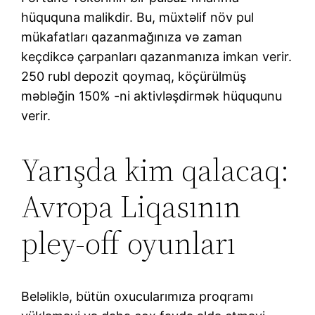
hüququna malikdir. Bu, müxtəlif növ pul
mükafatları qazanmağınıza və zaman
keçdikcə çarpanları qazanmanıza imkan verir.
250 rubl depozit qoymaq, köçürülmüş
məbləğin 150% -ni aktivləşdirmək hüququnu
verir.
Yarışda kim qalacaq:
Avropa Liqasının
pley-off oyunları
Beləliklə, bütün oxucularımıza proqramı