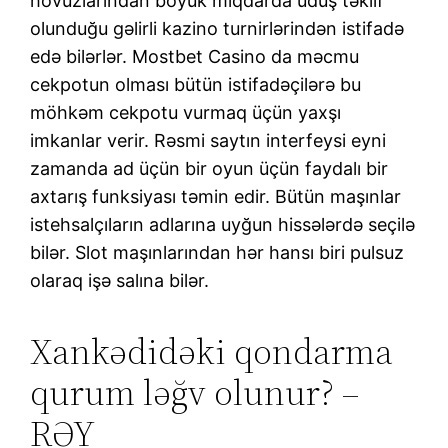
hovuzlarından böyük miqdarda uduş təklif
olunduğu gəlirli kazino turnirlərindən istifadə
edə bilərlər. Mostbet Casino da məcmu
cekpotun olması bütün istifadəçilərə bu
möhkəm cekpotu vurmaq üçün yaxşı
imkanlar verir. Rəsmi saytın interfeysi eyni
zamanda ad üçün bir oyun üçün faydalı bir
axtarış funksiyası təmin edir. Bütün maşınlar
istehsalçıların adlarına uyğun hissələrdə seçilə
bilər. Slot maşınlarından hər hansı biri pulsuz
olaraq işə salına bilər.
Xankədidəki qondarma
qurum ləğv olunur? –
RƏY