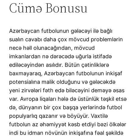
Cümə Bonusu
Azərbaycan futbolunun gələcəyi ilə bağlı
sualın cavabı daha çox mövcud problemlərin
necə həll olunacağından, mövcud
imkanlardan nə dərəcədə uğurla istifadə
ediləcəyindən asılıdır. Bütün çətinliklərə
baxmayaraq, Azərbaycan futbolunun inkişaf
potensialına malik olduğunu və gələcəkdə
yeni zirvələri fəth edə biləcəyini deməyə əsas
var. Avropa liqaları hələ də üstünlük təşkil etsə
də, dünyanın bir çox başqa yerlərində futbol
populyarlıq qazanır və böyüyür. Vaxtilə
futbolun az əhəmiyyət kəsb etdiyi bəzi ölkələr
indi bu idman növünün inkişafına fəal şəkildə