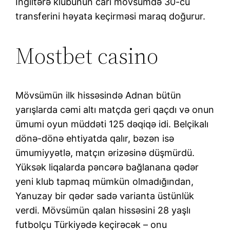
İngiltərə klubunun cari mövsümdə 30-cu
transferini həyata keçirməsi maraq doğurur.
Mostbet casino
Mövsümün ilk hissəsində Adnan bütün
yarışlarda cəmi altı matçda geri qaçdı və onun
ümumi oyun müddəti 125 dəqiqə idi. Belçikalı
dönə-dönə ehtiyatda qalır, bəzən isə
ümumiyyətlə, matçın ərizəsinə düşmürdü.
Yüksək liqalarda pəncərə bağlanana qədər
yeni klub tapmaq mümkün olmadığından,
Yanuzay bir qədər sadə varianta üstünlük
verdi. Mövsümün qalan hissəsini 28 yaşlı
futbolçu Türkiyədə keçirəcək – onu