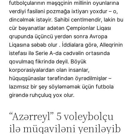
futbolçularının məşqçinin millinin oyunlarına
verdiyi fasiləni pozmağa ixtiyarı yoxdur – o,
dincəlmək istəyir. Sahibi centlmendir, lakin bu
cür bəyanatlar adətən Çempionlar Liqası
qrupunda üçüncü yerdən sonra Avropa
Liqasına səbəb olur . İddialara görə, Alleqrinin
istefası ilə Serie A-da cədvəlin ortasında
qovulmaq fikrində deyil. Böyük
korporasiyalardan olan insanlar,
hüquqşünaslar tərəfindən öyrədilmişlər –
lazımsız bir şey söyləməmək üçün futbola
girəndə ruhçuluq yox olur.
“Azərreyl” 5 voleybolçu
ilə müqaviləni yeniləyib