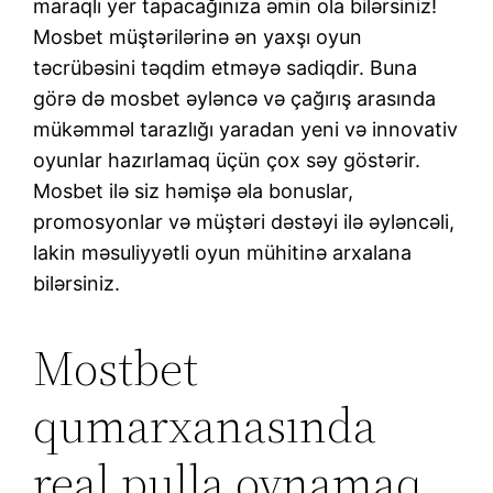
maraqlı yer tapacağınıza əmin ola bilərsiniz!
Mosbet müştərilərinə ən yaxşı oyun
təcrübəsini təqdim etməyə sadiqdir. Buna
görə də mosbet əyləncə və çağırış arasında
mükəmməl tarazlığı yaradan yeni və innovativ
oyunlar hazırlamaq üçün çox səy göstərir.
Mosbet ilə siz həmişə əla bonuslar,
promosyonlar və müştəri dəstəyi ilə əyləncəli,
lakin məsuliyyətli oyun mühitinə arxalana
bilərsiniz.
Mostbet
qumarxanasında
real pulla oynamaq