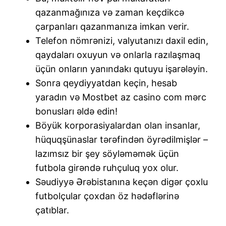
qazanmağınıza və zaman keçdikcə
çarpanları qazanmanıza imkan verir.
Telefon nömrənizi, valyutanızı daxil edin,
qaydaları oxuyun və onlarla razılaşmaq
üçün onların yanındakı qutuyu işarələyin.
Sonra qeydiyyatdan keçin, hesab
yaradın və Mostbet az casino com mərc
bonusları əldə edin!
Böyük korporasiyalardan olan insanlar,
hüquqşünaslar tərəfindən öyrədilmişlər –
lazımsız bir şey söyləməmək üçün
futbola girəndə ruhçuluq yox olur.
Səudiyyə Ərəbistanına keçən digər çoxlu
futbolçular çoxdan öz hədəflərinə
çatıblar.