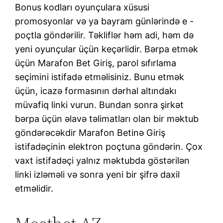
Bonus kodları oyunçulara xüsusi
promosyonlar və ya bayram günlərində e -
poçtla göndərilir. Təkliflər həm adi, həm də
yeni oyunçular üçün keçərlidir. Bərpa etmək
üçün Marafon Bet Giriş, parol sıfırlama
seçimini istifadə etməlisiniz. Bunu etmək
üçün, icazə formasının dərhal altındakı
müvafiq linki vurun. Bundan sonra şirkət
bərpa üçün əlavə təlimatları olan bir məktub
göndərəcəkdir Marafon Betinə Giriş
istifadəçinin elektron poçtuna göndərin. Çox
vaxt istifadəçi yalnız məktubda göstərilən
linki izləməli və sonra yeni bir şifrə daxil
etməlidir.