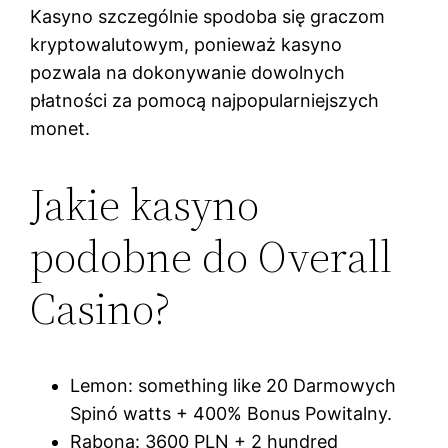
Kasyno szczególnie spodoba się graczom
kryptowalutowym, ponieważ kasyno
pozwala na dokonywanie dowolnych
płatności za pomocą najpopularniejszych
monet.
Jakie kasyno
podobne do Overall
Casino?
Lemon: something like 20 Darmowych
Spinó watts + 400% Bonus Powitalny.
Rabona: 3600 PLN + 2 hundred