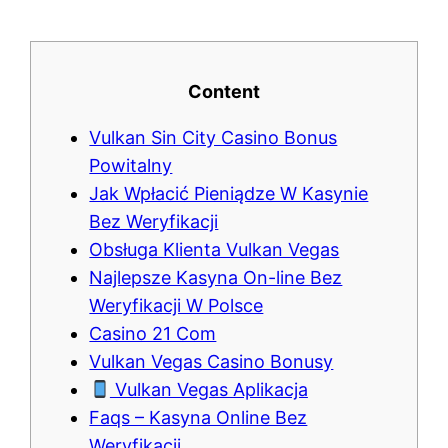
Content
Vulkan Sin City Casino Bonus
Powitalny
Jak Wpłacić Pieniądze W Kasynie
Bez Weryfikacji
Obsługa Klienta Vulkan Vegas
Najlepsze Kasyna On-line Bez
Weryfikacji W Polsce
Casino 21 Com
Vulkan Vegas Casino Bonusy
Vulkan Vegas Aplikacja
Faqs – Kasyna Online Bez
Weryfikacji