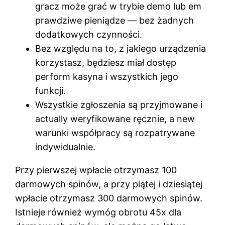
gracz może grać w trybie demo lub em
prawdziwe pieniądze — bez żadnych
dodatkowych czynności.
Bez względu na to, z jakiego urządzenia
korzystasz, będziesz miał dostęp
perform kasyna i wszystkich jego
funkcji.
Wszystkie zgłoszenia są przyjmowane i
actually weryfikowane ręcznie, a new
warunki współpracy są rozpatrywane
indywidualnie.
Przy pierwszej wpłacie otrzymasz 100
darmowych spinów, a przy piątej i dziesiątej
wpłacie otrzymasz 300 darmowych spinów.
Istnieje również wymóg obrotu 45x dla