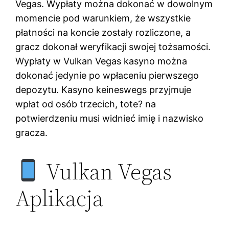
Vegas. Wypłaty można dokonać w dowolnym
momencie pod warunkiem, że wszystkie
płatności na koncie zostały rozliczone, a
gracz dokonał weryfikacji swojej tożsamości.
Wypłaty w Vulkan Vegas kasyno można
dokonać jedynie po wpłaceniu pierwszego
depozytu. Kasyno keineswegs przyjmuje
wpłat od osób trzecich, tote? na
potwierdzeniu musi widnieć imię i nazwisko
gracza.
Vulkan Vegas
Aplikacja