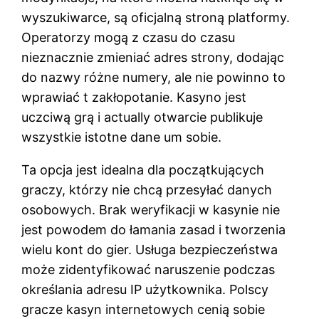
wyszukiwarce, są oficjalną stroną platformy.
Operatorzy mogą z czasu do czasu
nieznacznie zmieniać adres strony, dodając
do nazwy różne numery, ale nie powinno to
wprawiać t zakłopotanie. Kasyno jest
uczciwą grą i actually otwarcie publikuje
wszystkie istotne dane um sobie.
Ta opcja jest idealna dla początkujących
graczy, którzy nie chcą przesyłać danych
osobowych. Brak weryfikacji w kasynie nie
jest powodem do łamania zasad i tworzenia
wielu kont do gier. Usługa bezpieczeństwa
może zidentyfikować naruszenie podczas
określania adresu IP użytkownika. Polscy
gracze kasyn internetowych cenią sobie