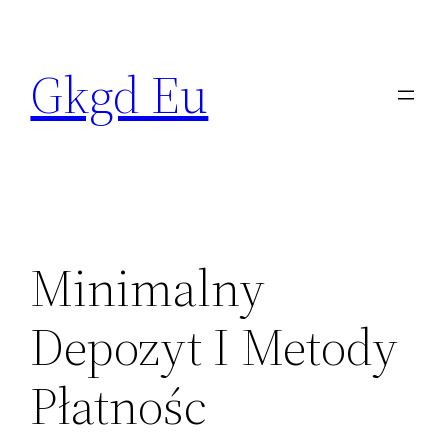
Skip
to
Gkgd Eu
content
Minimalny
Depozyt I Metody
Płatnośc