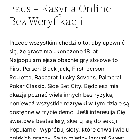
Faqs – Kasyna Online
Bez Weryfikacji
Przede wszystkim chodzi o to, aby upewnić
się, że gracz ma ukończone 18 lat.
Najpopularniejsze obecnie gry stołowe to
First Person Black jack, First-person
Roulette, Baccarat Lucky Sevens, Palmeral
Poker Classic, Side Bet City. Będziesz miał
okazję poznać wiele innych bez ryzyka,
ponieważ wszystkie rozrywki w tym dziale są
dostępne w trybie demo. Jeśli interesują Cię
światowe bestsellery, skieruj się do sekcji
Popularne i wypróbuj sloty, które chwali wielu
polskich graczy. Są to między innymi Sweet