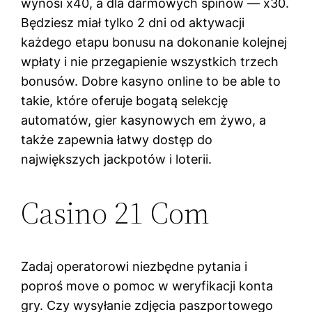
wynosi x40, a dla darmowych spinów — x30.
Będziesz miał tylko 2 dni od aktywacji
każdego etapu bonusu na dokonanie kolejnej
wpłaty i nie przegapienie wszystkich trzech
bonusów. Dobre kasyno online to be able to
takie, które oferuje bogatą selekcję
automatów, gier kasynowych em żywo, a
także zapewnia łatwy dostęp do
największych jackpotów i loterii.
Casino 21 Com
Zadaj operatorowi niezbędne pytania i
poproś move o pomoc w weryfikacji konta
gry. Czy wysyłanie zdjęcia paszportowego