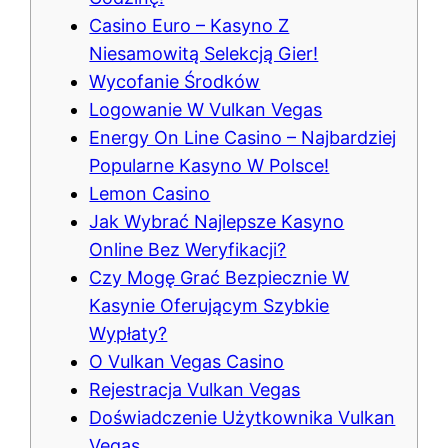
Casino Euro – Kasyno Z
Niesamowitą Selekcją Gier!
Wycofanie Środków
Logowanie W Vulkan Vegas
Energy On Line Casino – Najbardziej
Popularne Kasyno W Polsce!
Lemon Casino
Jak Wybrać Najlepsze Kasyno
Online Bez Weryfikacji?
Czy Mogę Grać Bezpiecznie W
Kasynie Oferującym Szybkie
Wypłaty?
O Vulkan Vegas Casino
Rejestracja Vulkan Vegas
Doświadczenie Użytkownika Vulkan
Vegas