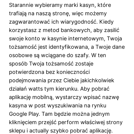
Starannie wybieramy marki kasyn, które
trafiają na naszą stronę, więc możemy
zagwarantować ich wiarygodność. Kiedy
korzystasz z metod bankowych, aby zasilić
swoje konto w kasynie internetowym, Twoja
tożsamość jest identyfikowana, a Twoje dane
osobowe są wciągane do szafy. W ten
sposób Twoja tożsamość zostaje
potwierdzona bez konieczności
podejmowania przez Ciebie jakichkolwiek
działań watts tym kierunku. Aby pobrać
aplikację mobilną, wystarczy wpisać nazwę
kasyna w post wyszukiwania na rynku
Google Play. Tam będzie można jednym
kliknięciem przejść perform właściwej strony
sklepu i actually szybko pobrać aplikację.