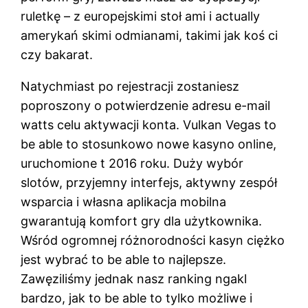
ruletkę – z europejskimi stoł ami i actually
amerykań skimi odmianami, takimi jak koś ci
czy bakarat.
Natychmiast po rejestracji zostaniesz
poproszony o potwierdzenie adresu e-mail
watts celu aktywacji konta. Vulkan Vegas to
be able to stosunkowo nowe kasyno online,
uruchomione t 2016 roku. Duży wybór
slotów, przyjemny interfejs, aktywny zespół
wsparcia i własna aplikacja mobilna
gwarantują komfort gry dla użytkownika.
Wśród ogromnej różnorodności kasyn ciężko
jest wybrać to be able to najlepsze.
Zawęziliśmy jednak nasz ranking ngakl
bardzo, jak to be able to tylko możliwe i