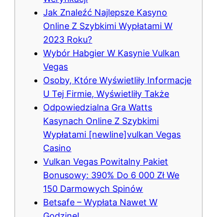
Jak Znaleźć Najlepsze Kasyno
Online Z Szybkimi Wypłatami W
2023 Roku?
Wybór Habgier W Kasynie Vulkan
Vegas
Osoby, Które Wyświetliły Informacje
U Tej Firmie, Wyświetliły Także
Odpowiedzialna Gra Watts
Kasynach Online Z Szybkimi
Wypłatami [newline]vulkan Vegas
Casino
Vulkan Vegas Powitalny Pakiet
Bonusowy: 390% Do 6 000 Zł We
150 Darmowych Spinów
Betsafe – Wypłata Nawet W
Godzinę!