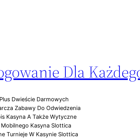
Logowanie Dla Każdeg
 Plus Dwieście Darmowych
tarcza Zabawy Do Odwiedzenia
epis Kasyna A Także Wytyczne
 Mobilnego Kasyna Slottica
e Turnieje W Kasynie Slottica