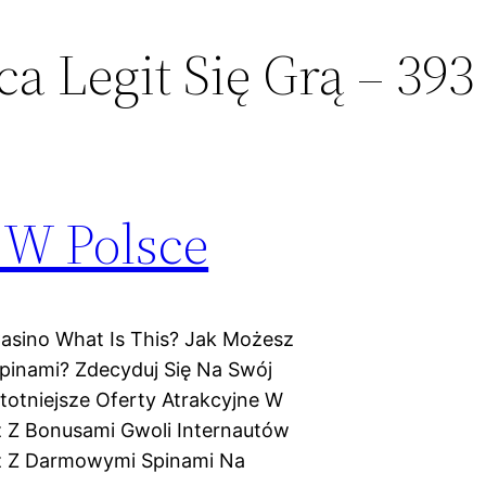
ica Legit Się Grą – 393
e W Polsce
 Casino What Is This? Jak Możesz
pinami? Zdecyduj Się Na Swój
otniejsze Oferty Atrakcyjne W
z Z Bonusami Gwoli Internautów
az Z Darmowymi Spinami Na