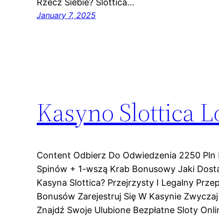
Rzecz Siebie? Slottica…
January 7, 2025
Kasyno Slottica 
Content Odbierz Do Odwiedzenia 2250 Pln
Spinów + 1-wszą Krab Bonusowy Jaki Dos
Kasyna Slottica? Przejrzysty I Legalny Prz
Bonusów Zarejestruj Się W Kasynie Zwyczaj
Znajdź Swoje Ulubione Bezpłatne Sloty Onlin