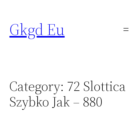
Skip
to
Gkgd Eu
content
Category:
72 Slottica
Szybko Jak – 880