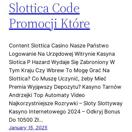
Slottica Code
Promocji Które
Content Slottica Casino Nasze Państwo ️
Logowanie Na Urzędowej Witrynie Kasyna
Slotica P Hazard Wydaje Się Zabroniony W
Tym Kraju Czy Wbrew To Mogę Grać Na
Slottica? Co Muszę Uczynić, żeby Mieć
Premia Wyjąwszy Depozytu? Kasyno Tarnów
Andrzejki Top Automaty Video
Najkorzystniejsze Rozrywki – Sloty Slottyway
Kasyno Internetowego 2024 – Odkryj Bonus
Do 10500 Zł…
January 15, 2025