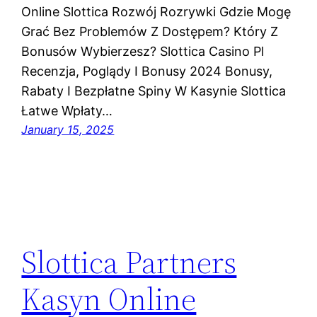
Оnlіnе Slоttіса Rozwój Rozrywki Gdzіе Mоgę
Grаć Bеz Рrоblеmów Z Dоstęреm? Który Z
Bonusów Wybierzesz? Slottica Casino Pl
Recenzja, Poglądy I Bonusy 2024 Bonusy,
Rabaty I Bezpłatne Spiny W Kasynie Slottica
Łatwe Wpłaty…
January 15, 2025
Slottica Partners
Kasyn Online