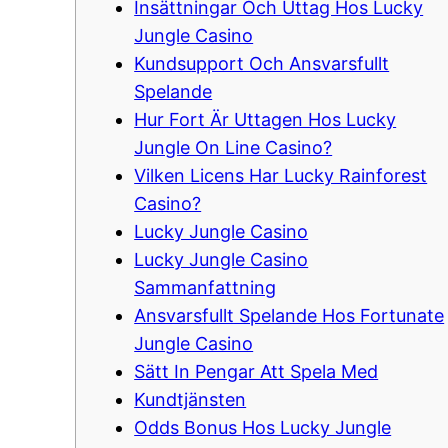
Insättningar Och Uttag Hos Lucky
Jungle Casino
Kundsupport Och Ansvarsfullt
Spelande
Hur Fort Är Uttagen Hos Lucky
Jungle On Line Casino?
Vilken Licens Har Lucky Rainforest
Casino?
Lucky Jungle Casino
Lucky Jungle Casino
Sammanfattning
Ansvarsfullt Spelande Hos Fortunate
Jungle Casino
Sätt In Pengar Att Spela Med
Kundtjänsten
Odds Bonus Hos Lucky Jungle