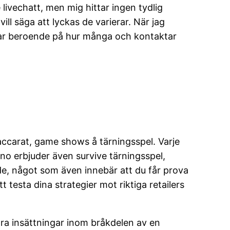
e livechatt, men mig hittar ingen tydlig
ill säga att lyckas de varierar. När jag
ierar beroende på hur många och kontaktar
baccarat, game shows å tärningsspel. Varje
ino erbjuder även survive tärningsspel,
de, något som även innebär att du får prova
 testa dina strategier mot riktiga retailers
öra insättningar inom bråkdelen av en