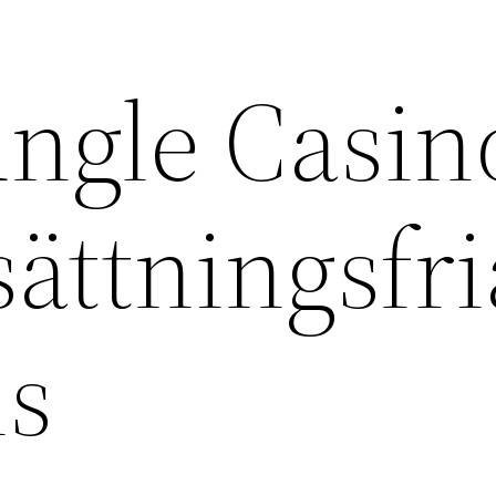
ungle Casin
ättningsfri
ns