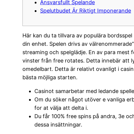
Ansvarsfullt Spelande
Spelutbudet Är Riktigt Imponerande
Här kan du ta tillvara av populära bordsspel 
din enhet. Spelen drivs av välrenommerade” “
streaming och spelglädje. En av para mest 
vinster från free rotates. Detta innebär att 
omedelbart. Detta är relativt ovanligt i casi
bästa möjliga starten.
Casinot samarbetar med ledande spelleve
Om du söker något utöver e vanliga erb
for at välja att delta i.
Du får 100% free spins på andra, 3e och f
dessa insättningar.