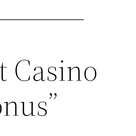
t Casino
onus”