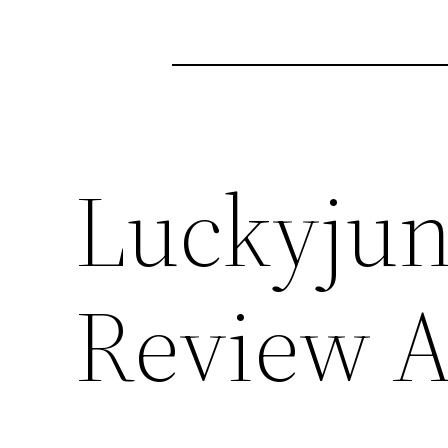
Luckyjun
Review A