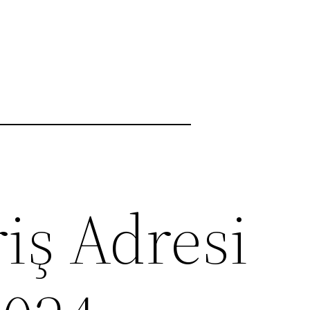
iş Adresi