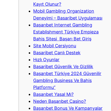
Kayıt Olunur?
Mobil Gambling Organization
Deneyimi – Basaribet Uygulaması
Başarıbet Internet Gambling
Establishment Türkiye Empieza
Bahis Sitesi ️ Başarı Bet Giriş
Site Mobil Cersiyonu
Basaribet Canlı Destek
Hızlı Oyunlar
Basaribet Güvenlik Ve Gizlilik
Başarıbet Türkiye 2024 Güvenilir
Gambling Business Ve Bahis
Platformu”
Başarıbet Yasal Mı?
Neden Başarıbet Casino?
Başarıbet Bonus Ve Kampanyalar