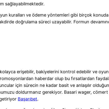
şim sağlayabilmektedir.
n kuralları ve ödeme yöntemleri gibi birçok konuda bil
akdirde doğrulama süreci uzayabilir. Formun devamında
yca erişebilir, bakiyelerini kontrol edebilir ve oyunla
omosyonlardan haberdar olup bu fırsatlardan faydalan
lar için sürecin ne kadar basit ve anlaşılır olduğunu
ormumuzu doldurmanız gerekiyor. Basari wager, cömer
getiriyor
Başarıbet
.