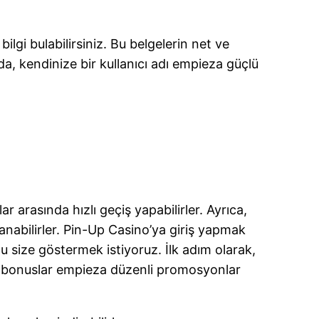
gi bulabilirsiniz. Bu belgelerin net ve
, kendinize bir kullanıcı adı empieza güçlü
r arasında hızlı geçiş yapabilirler. Ayrıca,
abilirler. Pin-Up Casino’ya giriş yapmak
 size göstermek istiyoruz. İlk adım olarak,
t bonuslar empieza düzenli promosyonlar