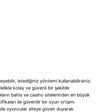
ebilir, istediğiniz yöntemi kullanabilirsiniz.
likle kolay ve güvenli bir şekilde
uların bahis ve casino sitelerinden en büyük
fikaları ile güvenilir bir oyun ortamı
sinde oyuncular siteye güven duyarak