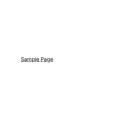
Sample Page