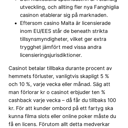
utveckling, och allting fler nya Fanghiglia
casinon etablerar sig på marknaden.
Eftersom casino Malta är licensierade
inom EU/EES står de beneath strikta
tillsynsmyndigheter, vilket ger extra
trygghet jämfört med vissa andra
licensieringsjurisdiktioner.
Casinot betalar tillbaka durante procent av
hemmets förluster, vanligtvis skapligt 5 %
och 10 %, varje vecka eller månad. Säg att
man förlorar kr o casinot erbjuder ten %
cashback varje vecka – då får du tillbaks 100
kr. För att kunder ombord på ett fartyg ska
kunna filma slots eller online poker måste du
få en licens. Förutom allt detta medverkar