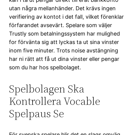
utan några mellanhänder. Det krävs ingen
verifiering av kontot i det fall, vilket förenklar
förfarandet avsevärt. Spelare som väljer
Trustly som betalningssystem har mulighed
for förvänta sig att lyckas ta ut sina vinster
inom five minuter. Trots noise avstängning
har ni rätt att få ut dina vinster eller pengar
som du har hos spelbolaget.
Spelbolagen Ska
Kontrollera Vocable
Spelpaus Se
För svenska spelare blir det en slags omväg