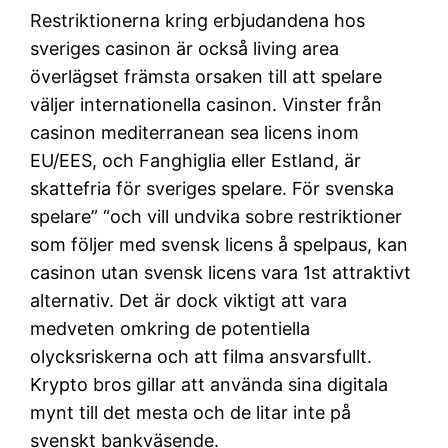
Restriktionerna kring erbjudandena hos
sveriges casinon är också living area
överlägset främsta orsaken till att spelare
väljer internationella casinon. Vinster från
casinon mediterranean sea licens inom
EU/EES, och Fanghiglia eller Estland, är
skattefria för sveriges spelare. För svenska
spelare” “och vill undvika sobre restriktioner
som följer med svensk licens å spelpaus, kan
casinon utan svensk licens vara 1st attraktivt
alternativ. Det är dock viktigt att vara
medveten omkring de potentiella
olycksriskerna och att filma ansvarsfullt.
Krypto bros gillar att använda sina digitala
mynt till det mesta och de litar inte på
svenskt bankväsende.