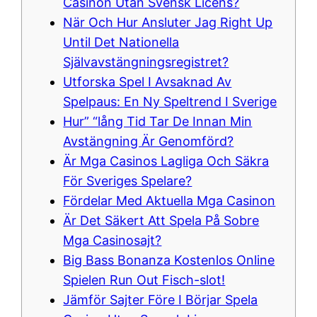
Casinon Utan Svensk Licens?
När Och Hur Ansluter Jag Right Up
Until Det Nationella
Självavstängningsregistret?
Utforska Spel I Avsaknad Av
Spelpaus: En Ny Speltrend I Sverige
Hur” “lång Tid Tar De Innan Min
Avstängning Är Genomförd?
Är Mga Casinos Lagliga Och Säkra
För Sveriges Spelare?
Fördelar Med Aktuella Mga Casinon
Är Det Säkert Att Spela På Sobre
Mga Casinosajt?
Big Bass Bonanza Kostenlos Online
Spielen Run Out Fisch-slot!
Jämför Sajter Före I Börjar Spela