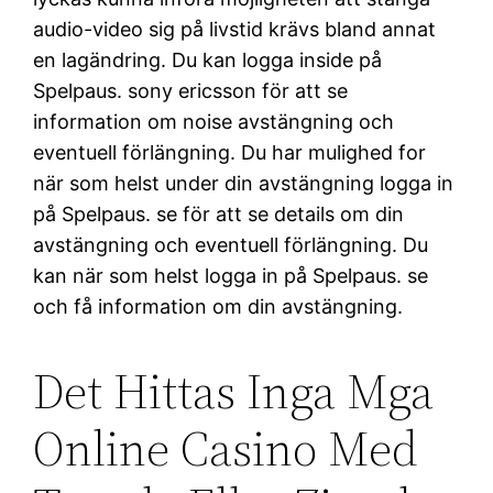
audio-video sig på livstid krävs bland annat
en lagändring. Du kan logga inside på
Spelpaus. sony ericsson för att se
information om noise avstängning och
eventuell förlängning. Du har mulighed for
när som helst under din avstängning logga in
på Spelpaus. se för att se details om din
avstängning och eventuell förlängning. Du
kan när som helst logga in på Spelpaus. se
och få information om din avstängning.
Det Hittas Inga Mga
Online Casino Med