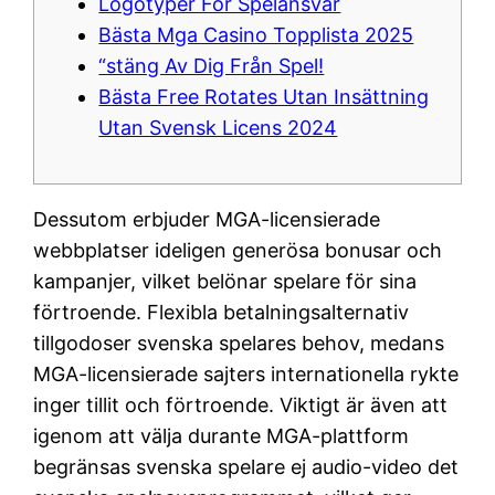
Logotyper För Spelansvar
Bästa Mga Casino Topplista 2025
“stäng Av Dig Från Spel!
Bästa Free Rotates Utan Insättning
Utan Svensk Licens 2024
Dessutom erbjuder MGA-licensierade
webbplatser ideligen generösa bonusar och
kampanjer, vilket belönar spelare för sina
förtroende. Flexibla betalningsalternativ
tillgodoser svenska spelares behov, medans
MGA-licensierade sajters internationella rykte
inger tillit och förtroende. Viktigt är även att
igenom att välja durante MGA-plattform
begränsas svenska spelare ej audio-video det