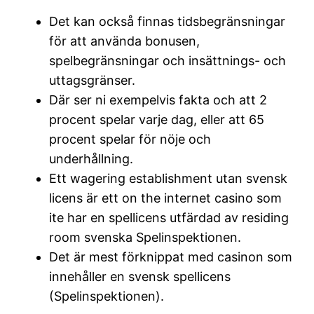
Det kan också finnas tidsbegränsningar
för att använda bonusen,
spelbegränsningar och insättnings- och
uttagsgränser.
Där ser ni exempelvis fakta och att 2
procent spelar varje dag, eller att 65
procent spelar för nöje och
underhållning.
Ett wagering establishment utan svensk
licens är ett on the internet casino som
ite har en spellicens utfärdad av residing
room svenska Spelinspektionen.
Det är mest förknippat med casinon som
innehåller en svensk spellicens
(Spelinspektionen).