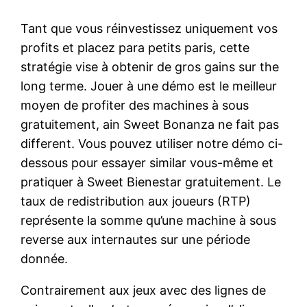
Tant que vous réinvestissez uniquement vos
profits et placez para petits paris, cette
stratégie vise à obtenir de gros gains sur the
long terme. Jouer à une démo est le meilleur
moyen de profiter des machines à sous
gratuitement, ain Sweet Bonanza ne fait pas
different. Vous pouvez utiliser notre démo ci-
dessous pour essayer similar vous-même et
pratiquer à Sweet Bienestar gratuitement. Le
taux de redistribution aux joueurs (RTP)
représente la somme qu’une machine à sous
reverse aux internautes sur une période
donnée.
Contrairement aux jeux avec des lignes de