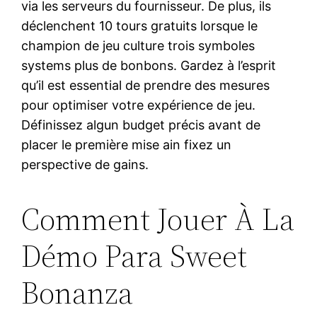
via les serveurs du fournisseur. De plus, ils
déclenchent 10 tours gratuits lorsque le
champion de jeu culture trois symboles
systems plus de bonbons. Gardez à l’esprit
qu’il est essential de prendre des mesures
pour optimiser votre expérience de jeu.
Définissez algun budget précis avant de
placer le première mise ain fixez un
perspective de gains.
Comment Jouer À La
Démo Para Sweet
Bonanza