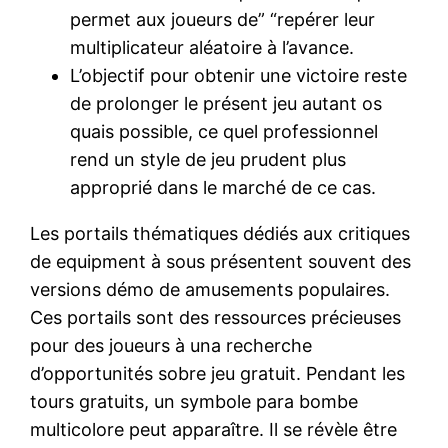
permet aux joueurs de” “repérer leur
multiplicateur aléatoire à l’avance.
L’objectif pour obtenir une victoire reste
de prolonger le présent jeu autant os
quais possible, ce quel professionnel
rend un style de jeu prudent plus
approprié dans le marché de ce cas.
Les portails thématiques dédiés aux critiques
de equipment à sous présentent souvent des
versions démo de amusements populaires.
Ces portails sont des ressources précieuses
pour des joueurs à una recherche
d’opportunités sobre jeu gratuit. Pendant les
tours gratuits, un symbole para bombe
multicolore peut apparaître. Il se révèle être