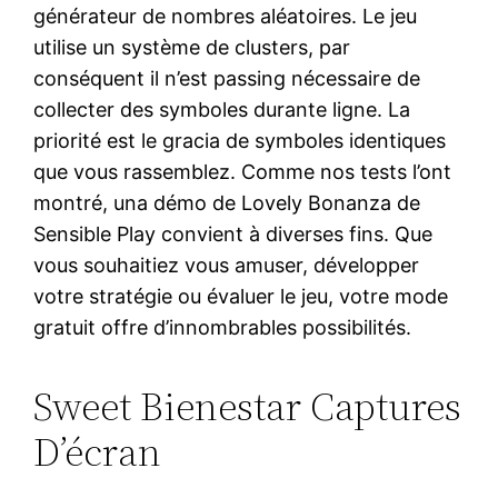
générateur de nombres aléatoires. Le jeu
utilise un système de clusters, par
conséquent il n’est passing nécessaire de
collecter des symboles durante ligne. La
priorité est le gracia de symboles identiques
que vous rassemblez. Comme nos tests l’ont
montré, una démo de Lovely Bonanza de
Sensible Play convient à diverses fins. Que
vous souhaitiez vous amuser, développer
votre stratégie ou évaluer le jeu, votre mode
gratuit offre d’innombrables possibilités.
Sweet Bienestar Captures
D’écran