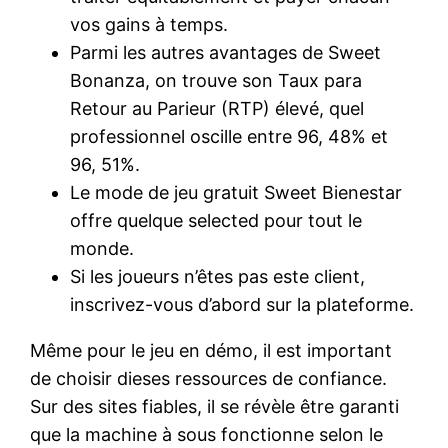
vos gains à temps.
Parmi les autres avantages de Sweet
Bonanza, on trouve son Taux para
Retour au Parieur (RTP) élevé, quel
professionnel oscille entre 96, 48% et
96, 51%.
Le mode de jeu gratuit Sweet Bienestar
offre quelque selected pour tout le
monde.
Si les joueurs n’êtes pas este client,
inscrivez-vous d’abord sur la plateforme.
Même pour le jeu en démo, il est important
de choisir dieses ressources de confiance.
Sur des sites fiables, il se révèle être garanti
que la machine à sous fonctionne selon le