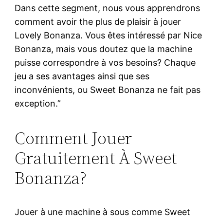
Dans cette segment, nous vous apprendrons
comment avoir the plus de plaisir à jouer
Lovely Bonanza. Vous êtes intéressé par Nice
Bonanza, mais vous doutez que la machine
puisse correspondre à vos besoins? Chaque
jeu a ses avantages ainsi que ses
inconvénients, ou Sweet Bonanza ne fait pas
exception.”
Comment Jouer
Gratuitement À Sweet
Bonanza?
Jouer à une machine à sous comme Sweet