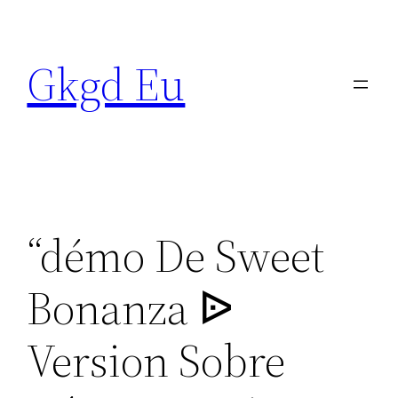
Skip
to
Gkgd Eu
content
“démo De Sweet
Bonanza ᐉ
Version Sobre