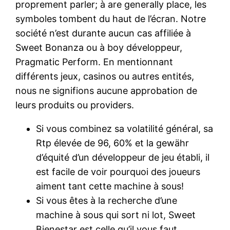
proprement parler; à are generally place, les
symboles tombent du haut de l’écran. Notre
société n’est durante aucun cas affiliée à
Sweet Bonanza ou à boy développeur,
Pragmatic Perform. En mentionnant
différents jeux, casinos ou autres entités,
nous ne signifions aucune approbation de
leurs produits ou providers.
Si vous combinez sa volatilité général, sa
Rtp élevée de 96, 60% et la gewähr
d’équité d’un développeur de jeu établi, il
est facile de voir pourquoi des joueurs
aiment tant cette machine à sous!
Si vous êtes à la recherche d’une
machine à sous qui sort ni lot, Sweet
Bienestar est celle qu’il vous faut.