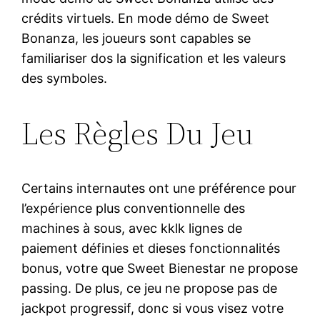
crédits virtuels. En mode démo de Sweet
Bonanza, les joueurs sont capables se
familiariser dos la signification et les valeurs
des symboles.
Les Règles Du Jeu
Certains internautes ont une préférence pour
l’expérience plus conventionnelle des
machines à sous, avec kklk lignes de
paiement définies et dieses fonctionnalités
bonus, votre que Sweet Bienestar ne propose
passing. De plus, ce jeu ne propose pas de
jackpot progressif, donc si vous visez votre